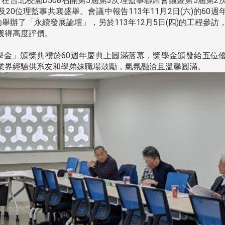
分，在台北校園D508召開第5屆第3次理監事聯席會議暨第5屆第2
0位理監事共襄盛舉。會議中報告113年11月2日(六)的60週
舉辦了「永續發展論壇」，另於113年12月5日(四)的工程參訪
獲得高度評價。
學金」頒獎典禮於60週年慶典上圓滿落幕，獎學金頒發給五位
業界經驗供系友和學弟妹職場鼓勵，氣氛融洽且溫馨圓滿。