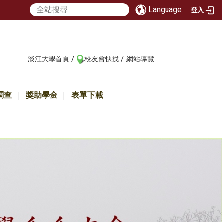
Language
登入
/
/
:::
淡江大學首頁
校友會快找
網站導覽
調查
獎助學金
表單下載