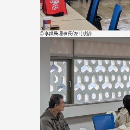
◎李鐵民理事長(左1)致詞