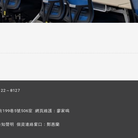
122～8127
街199巷5號506室 網頁維護：
廖家鳴​
告知聲明
個資連絡窗口：
鄭惠蘭