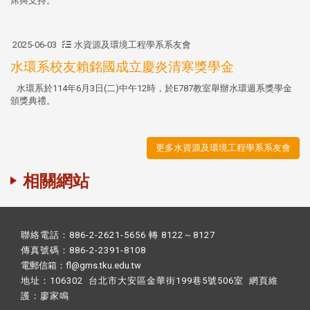
席與支持。
2025-06-03
水資源及環境工程學系系友會
水環系校友賴銘國成立慶炎清寒獎學金
水環系於114年6月3日(二)中午12時，於E787教室舉辦水環週系獎學金
頒獎典禮。
更多水資源及環境工程學系系友會
相關網站
聯絡電話：886-2-2621-5656 轉 8122～8127
傳真號碼：886-2-2391-8108
電郵信箱：fl@gms.tku.edu.tw
地址：106302 台北市大安區金華街199巷5號506室 網頁維
護：
廖家鳴​