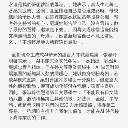
永遠是我們夢想啟航的母港。」她表示，當人生走著走
著感到疲憊、迷惘，甚至懷疑自己是否選錯路時，母校
總能給予她力量。在這裡能讓她找回當年投身公職、報
考外交特考的初心，更讓她能告訴自己「沒有選錯，做
了最好的選擇，繼續走下去」。因為太過珍惜這座能補
充滿滿能量的「母港」，她甚至坦言自己不敢太常回
來，「不想輕易地去稀釋這份感動」。
面對現今生成式AI帶來的語言人才職涯焦慮，張淑玲
明確表示：「AI不能完全取代各位」。她指出，雖然AI
翻譯忠實且精準，但在外交等專業領域中，AI 缺乏對現
場氛圍的感知與人類的同理心。她以自身經驗為例，若
依AI模式直譯，絕對會讓許多場面十分尷尬，但透過人
性的機智潤飾，便可成功化解潛在危機，讓賓主盡歡。
因此，張淑玲強烈建議日文系學生：「不能只有日文這
項武器，必須積極跨足其他領域，如法律、金融、半導
體，或是考取時下熱門的 ESG 與永續證照，培養第二
專長。」強調唯有提升自我附加價值，才能在AI 時代接
下高專業度的工作。