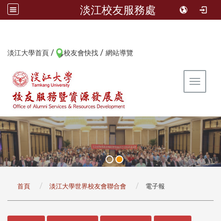
淡江校友服務處
/
/
:::
淡江大學首頁
校友會快找
網站導覽
Toggle 
:::
首頁
淡江大學世界校友會聯合會
電子報
:::