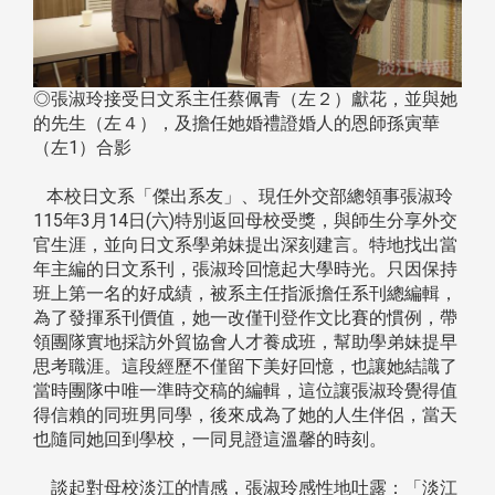
◎張淑玲接受日文系主任蔡佩青（左２）獻花，並與她
的先生（左４），及擔任她婚禮證婚人的恩師孫寅華
（左1）合影
本校日文系「傑出系友」、現任外交部總領事張淑玲
115年3月14日(六)特別返回母校受獎，與師生分享外交
官生涯，並向日文系學弟妹提出深刻建言。特地找出當
年主編的日文系刊，張淑玲回憶起大學時光。只因保持
班上第一名的好成績，被系主任指派擔任系刊總編輯，
為了發揮系刊價值，她一改僅刊登作文比賽的慣例，帶
領團隊實地採訪外貿協會人才養成班，幫助學弟妹提早
思考職涯。這段經歷不僅留下美好回憶，也讓她結識了
當時團隊中唯一準時交稿的編輯，這位讓張淑玲覺得值
得信賴的同班男同學，後來成為了她的人生伴侶，當天
也隨同她回到學校，一同見證這溫馨的時刻。
談起對母校淡江的情感，張淑玲感性地吐露：「淡江