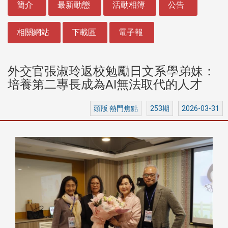
簡介
最新動態
活動相簿
公告
相關網站
下載區
電子報
外交官張淑玲返校勉勵日文系學弟妹：
培養第二專長成為AI無法取代的人才
頭版 熱門焦點
253期
2026-03-31