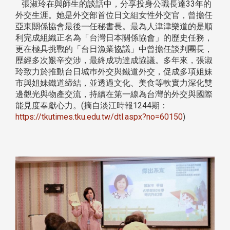
張淑玲在與師生的談話中，分享投身公職長達33年的
外交生涯。她是外交部首位日文組女性外交官，曾擔任
亞東關係協會最後一任秘書長。最為人津津樂道的是順
利完成組織正名為「台灣日本關係協會」的歷史任務，
更在極具挑戰的「台日漁業協議」中曾擔任談判團長，
歷經多次艱辛交涉，最終成功達成協議。多年來，張淑
玲致力於推動台日城巿外交與鐵道外交，促成多項姐妹
市與姐妹鐵道締結，並透過文化、美食等軟實力深化雙
邊觀光與物產交流，持續在第一線為台灣的外交與國際
能見度奉獻心力。(摘自淡江時報1244期：
https://tkutimes.tku.edu.tw/dtl.aspx?no=60150
)