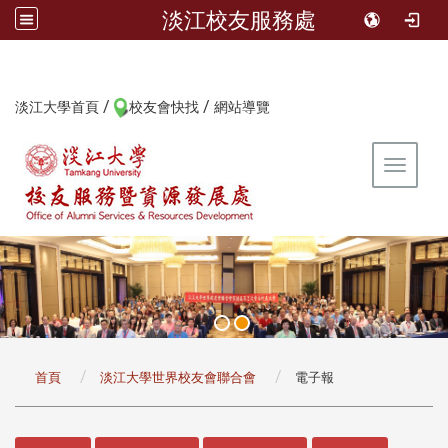
淡江校友服務處
/
/
:::
淡江大學首頁
校友會快找
網站導覽
Toggle 
:::
首頁
淡江大學世界校友會聯合會
電子報
:::