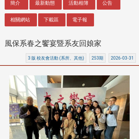
簡介
最新動態
活動相簿
公告
相關網站
下載區
電子報
風保系春之饗宴暨系友回娘家
3 版 校友會活動 (系所、其他)
253期
2026-03-31