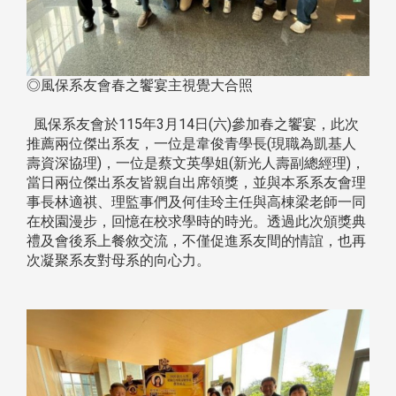
◎風保系友會春之饗宴主視覺大合照
風保系友會於115年3月14日(六)參加春之饗宴，此次
推薦兩位傑出系友，一位是韋俊青學長(現職為凱基人
壽資深協理)，一位是蔡文英學姐(新光人壽副總經理)，
當日兩位傑出系友皆親自出席領獎，並與本系系友會理
事長林適祺、理監事們及何佳玲主任與高棟梁老師一同
在校園漫步，回憶在校求學時的時光。透過此次頒獎典
禮及會後系上餐敘交流，不僅促進系友間的情誼，也再
次凝聚系友對母系的向心力。