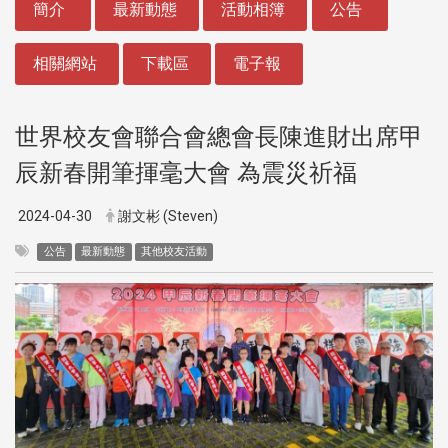
簡介
最新動態
活動相簿
公告
相關網站
下載區
電子報
世界校友會聯合會總會長陳進財出席甲
辰新春開筆揮毫大會 為震災祈福
2024-04-30
謝文彬 (Steven)
公告
最新動態
其他校友活動