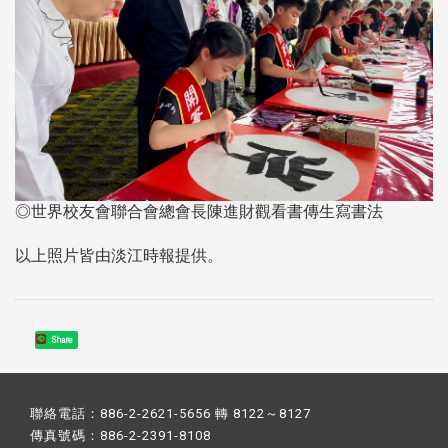
◎世界校友會聯合會總會長陳進財觀看書傳生寫書法
以上照片皆由淡江時報提供。
Share
聯絡電話：886-2-2621-5656 轉 8122～8127
傳真號碼：886-2-2391-8108