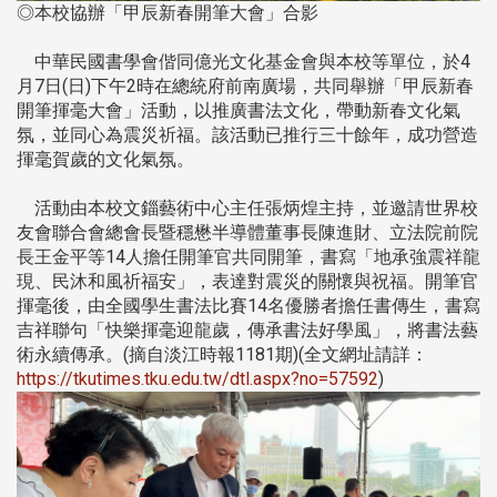
◎本校協辦「甲辰新春開筆大會」合影
中華民國書學會偕同億光文化基金會與本校等單位，於4
月7日(日)下午2時在總統府前南廣場，共同舉辦「甲辰新春
開筆揮毫大會」活動，以推廣書法文化，帶動新春文化氣
氛，並同心為震災祈福。該活動已推行三十餘年，成功營造
揮毫賀歲的文化氣氛。
活動由本校文錙藝術中心主任張炳煌主持，並邀請世界校
友會聯合會總會長暨穩懋半導體董事長陳進財、立法院前院
長王金平等14人擔任開筆官共同開筆，書寫「地承強震祥龍
現、民沐和風祈福安」，表達對震災的關懷與祝福。開筆官
揮毫後，由全國學生書法比賽14名優勝者擔任書傳生，書寫
吉祥聯句「快樂揮毫迎龍歲，傳承書法好學風」，將書法藝
術永續傳承。(摘自淡江時報1181期)(全文網址請詳：
https://tkutimes.tku.edu.tw/dtl.aspx?no=57592
)