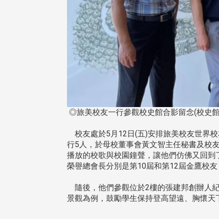
◎旅美校友一行參觀校史館合影留念(校史館
校友處於5月12日(五)安排旅美校友世
行5人，於母校董事會黃文智主任秘書及校
播放的校歌與校園鐘聲，讓他們仿佛又回到
榮譽總會長分別是第10屆和第12屆金鷹校
隨後，他們參觀位於2樓的張建邦創辦人紀
景觀為例，鼓勵學生保持登高望遠、胸懷天