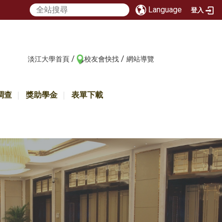
Language
登入
/
/
:::
淡江大學首頁
校友會快找
網站導覽
調查
獎助學金
表單下載