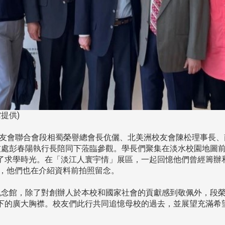
提供)
界校友會聯合會段相蜀榮譽總會長伉儷、北美洲校友會陳松理事長
友處彭春陽執行長陪同下蒞臨參觀。學長們聚集在淡水校園地圖
了求學時光。在「淡江人寰宇情」展區，一起回憶他們曾經籌辦
友，他們也在介紹資料前拍照留念。
念館，除了對創辦人於本校和國家社會的貢獻感到敬佩外，段榮
下的廣大胸襟。校友們此行共同追憶母校的過去，並展望充滿希