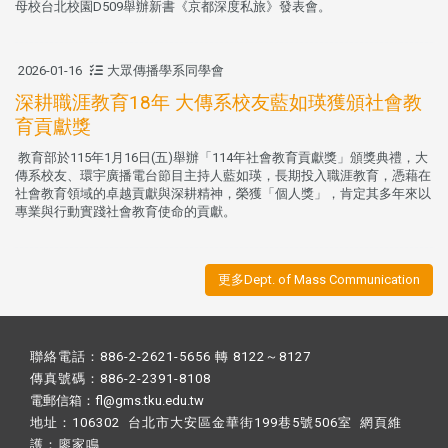
母校台北校園D509舉辦新書《京都深度私旅》發表會。
2026-01-16
大眾傳播學系同學會
深耕職涯教育18年 大傳系校友藍如瑛獲頒社會教
育貢獻獎
教育部於115年1月16日(五)舉辦「114年社會教育貢獻獎」頒獎典禮，大
傳系校友、環宇廣播電台節目主持人藍如瑛，長期投入職涯教育，憑藉在
社會教育領域的卓越貢獻與深耕精神，榮獲「個人獎」，肯定其多年來以
專業與行動實踐社會教育使命的貢獻。
更多Dept. of Mass Communication
聯絡電話：886-2-2621-5656 轉 8122～8127
傳真號碼：886-2-2391-8108
電郵信箱：fl@gms.tku.edu.tw
地址：106302 台北市大安區金華街199巷5號506室 網頁維
護：
廖家鳴​