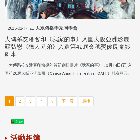
大眾傳播學系同學會
2025-02-14
大傳系友潘客印《我家的事》入圍大阪亞洲影展
蘇弘恩《獵人兄弟》入選第42屆金穗獎優良電影
劇本
大傳系校友潘客印執導的首部劇情長片《我家的事》，2月14日(五)入
圍第20屆大阪亞洲影展（Osaka Asian Film Festival, OAFF）競賽單元。
1
2
3
4
5
下一頁
最後
Share
活動相簿