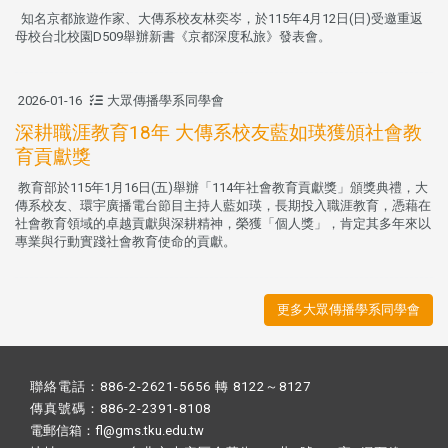
知名京都旅遊作家、大傳系校友林奕岑，於115年4月12日(日)受邀重返
母校台北校園D509舉辦新書《京都深度私旅》發表會。
2026-01-16
大眾傳播學系同學會
深耕職涯教育18年 大傳系校友藍如瑛獲頒社會教
育貢獻獎
教育部於115年1月16日(五)舉辦「114年社會教育貢獻獎」頒獎典禮，大
傳系校友、環宇廣播電台節目主持人藍如瑛，長期投入職涯教育，憑藉在
社會教育領域的卓越貢獻與深耕精神，榮獲「個人獎」，肯定其多年來以
專業與行動實踐社會教育使命的貢獻。
更多大眾傳播學系同學會
聯絡電話：886-2-2621-5656 轉 8122～8127
傳真號碼：886-2-2391-8108
電郵信箱：fl@gms.tku.edu.tw