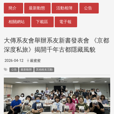
:::
簡介
最新動態
活動相簿
公告
相關網站
下載區
電子報
大傳系友會舉辦系友新書發表會 《京都
深度私旅》揭開千年古都隱藏風貌
2026-04-12
嚴蜜蜜
公告
最新動態
其他校友活動