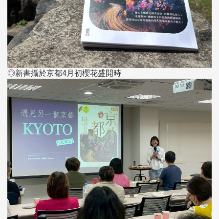
◎新書攝於京都4月初櫻花盛開時