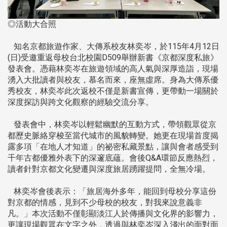
◎活動大合照
知名京都旅遊作家、大傳系校友林奕岑，於115年4月12日
(日)受邀重返母校台北校園D509舉辦新書《京都深度私旅》
發表會。憑藉林奕岑在旅遊領域的高人氣與深厚造詣，現場
湧入大批讀者與校友，慕名而來，座無虛席。身為大傳系優
秀校友，林奕岑此次返校不僅是新書宣傳，更帶動一場關於
深度探訪與跨文化觀察的經驗交流分享。
發表會中，林奕岑以輕鬆幽默的互動方式，帶領觀眾從京
都歷史脈絡穿梭至當代城市的風貌轉變。她更在現場首度揭
露多項「在地人才知道」的祕密私藏景點，讓與會者感受到
千年古都優雅外表下的深邃底蘊。會後Q&A環節反應熱烈，
讀者針對京都文化變遷與深度旅居踴躍提問，全無冷場。
林奕岑會後表示：「旅居海外多年，能回到母校分享這份
對京都的情感，見到不少母校的校友，對我來說意義非
凡。」本次活動不僅彰顯淡江人於傳播與文化界的影響力，
更讓現場觀眾在文字之外，透過與林奕岑深入淺出的面對面