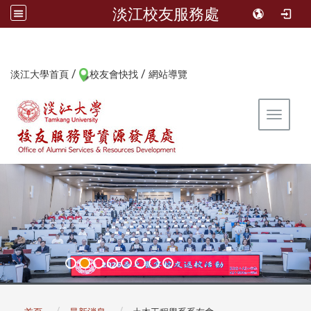
淡江校友服務處
/
/
:::
淡江大學首頁
校友會快找
網站導覽
Toggle 
:::