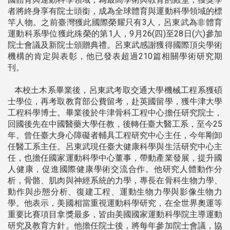
者將終身享有院士頭銜，成為全球體育與運動科學領域的標
竿人物。之前臺灣獲此國際榮耀只有3人，呂東武為非體育
運動科系學位獲此殊榮的第1人，9月26(四)至28日(六)參加
院士會議及新院士頒贈典禮。呂東武感謝獲得國際頂尖學術
機構的肯定與表彰，他已發表超過210篇相關學術研究期
刊。
本校土木系畢業後，呂東武考取交通大學機械工程系獲碩
士學位，再考取教育部公費留考，赴英國留學，獲牛津大學
工程科學博士。畢業後於牛津骨科工程中心擔任研究院士，
回國後先在中國醫藥大學任教，後轉任臺大醫工系，至今25
年。曾任臺大身心障礙者輔具工程研究中心主任，今年剛卸
任醫工系主任。呂東武現任臺大健康科學與生活研究中心主
任，也擔任國家運動科學中心董事，帶動產業發展，提升國
人健康，促進國際健康學術交流合作。他研究人體動作分
析，骨骼、肌肉與神經系統的力學，專長在骨科生物力學、
動作與步態分析、復建工程、運動生物力學與影像生物力
學。他表示，美國相當重視運動科學研究，在全世界奧運等
重要比賽項目拿獎最多，皆由美國國家運動科學院主導運動
研究及教育方針。他擔任院士後，將每年參加院士會議，協