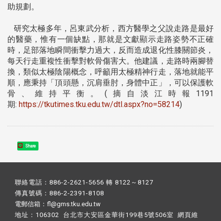
助規劃。
研究太極多年，呂東武分析，西方醫學之父說走路是最好
的醫藥，惟有一個缺點，那就是文獻顯示走路姿勢不正確
時，足部落地瞬間衝擊力過大，反而造成退化性膝關節炎，
每天行走重複性衝擊對軟骨傷害大。他建議，走路時兩腳替
換，類似太極陰陽概念，呼籲用太極精神行走，落地就能平
順，應秉持「頂頭懸，沉肩垂肘，身體中正」，可以保護軟
骨、維持平衡。(摘自淡江時報1191
期:
https://tkutimes.tku.edu.tw/dtl.aspx?no=58214
)
Share
聯絡電話：886-2-2621-5656 轉 8122～8127
傳真號碼：886-2-2391-8108
電郵信箱：fl@gms.tku.edu.tw
地址：106302 台北市大安區金華街199巷5號506室 網頁維