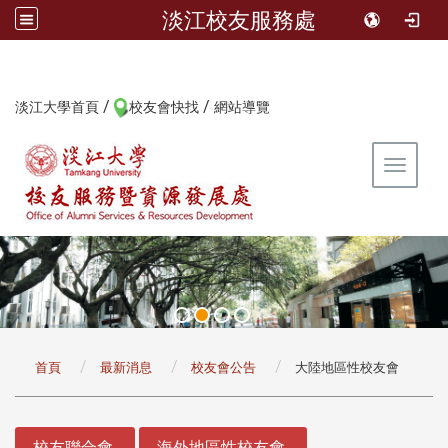
淡江校友服務處
/
/
:::
淡江大學首頁
校友會快找
網站導覽
Toggle 
:::
首頁
最新消息
校友會公告
大陸地區性校友會
:::
校友聯合會
海外地區性校友會