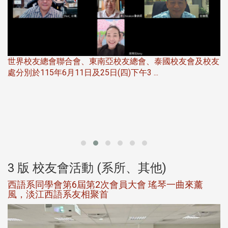
世界校友總會聯合會、東南亞校友總會、泰國校友會及校友
服
處分別於115年6月11日及25日(四)下午3 ...
北
大
3 版 校友會活動 (系所、其他)
西語系同學會第6屆第2次會員大會 瑤琴一曲來薰
風，淡江西語系友相聚首