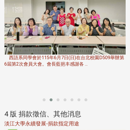
，
西語系同學會於115年6月7日(日)在台北校園D509舉辦第
6屆第2次會員大會。會長藍挹丰感謝各 ...
第
4 版 捐款徵信、其他消息
淡江大學永續發展-捐款指定用途