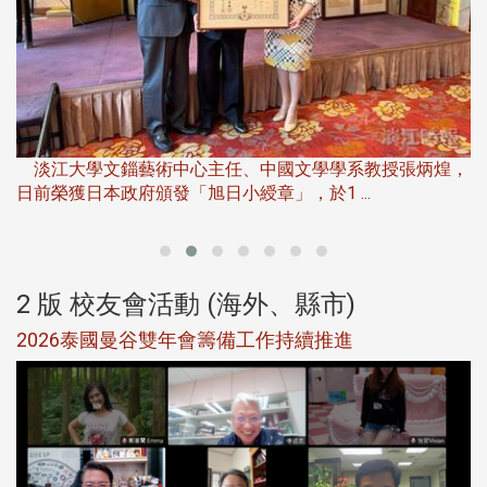
淡
下
淡江大學文錙藝術中心主任、中國文學學系教授張炳煌，
日前榮獲日本政府頒發「旭日小綬章」，於1 ...
董
2 版 校友會活動 (海外、縣市)
選
2026泰國曼谷雙年會籌備工作持續推進
5