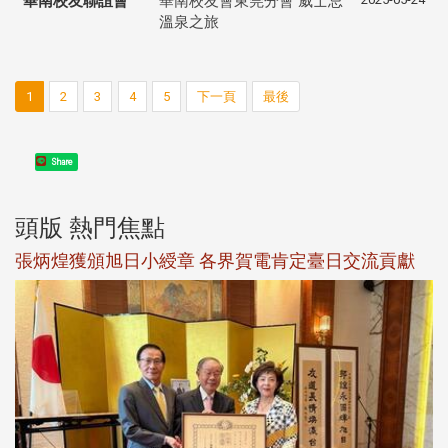
華南校友聯誼會
華南校友會東莞分會 威士忌
溫泉之旅
1
2
3
4
5
下一頁
最後
Share
頭版 熱門焦點
新
張炳煌獲頒旭日小綬章 各界賀電肯定臺日交流貢獻