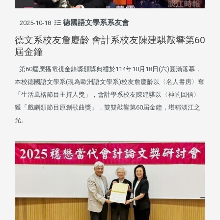
德國語文學系系友會
2025-10-18
德文系校友詹慶齡 會計系校友陳建騏敲響第60
屆金鐘
第60屆廣播電視金鐘獎頒獎典禮於114年10月18日(六)圓滿落幕，
本校德國語文學系(現為歐洲語文學系)校友詹慶齡以〈名人書房〉奪
「生活風格節目主持人獎」，會計學系校友陳建騏以〈神的回信〉
獲「戲劇類節目原創歌曲獎」，雙雙敲響第60屆金鐘，堪稱淡江之
光。