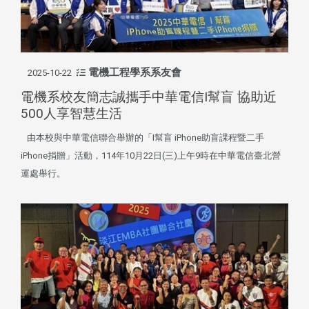
電機工程學系系友會
2025-10-22
電機系校友簡志誠攜手中華電信I幫盲 協助近
500人享智慧生活
由本校與中華電信聯合舉辦的「I幫盲 iPhone助盲課程暨二手
iPhone捐贈」活動，114年10月22日(三)上午9時在中華電信臺北營
運處舉行。