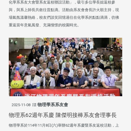
化學系系友大會暨系友返校聯誼活動」，吸引多位學長姐返校參
與，與系上師長共敘往昔點滴。活動由系友會會長許火順主持，現
場氣氛溫馨熱絡，校友們談笑回憶過往在化學系的點點滴滴，彷彿
重返當年意氣風發、充滿憧憬的校園時光。
物理學系系友會
2025-11-08
物理系62週年系慶 陳傑明接棒系友會理事長
物理學系於114年11月8日(六)舉辦62週年系慶暨系友返校活動，上