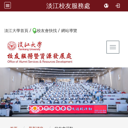
淡江校友服務處
/
/
:::
淡江大學首頁
校友會快找
網站導覽
Toggle 
:::