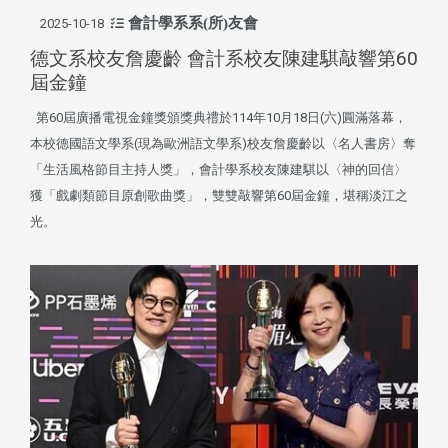
會計學系系(所)友會
2025-10-18
德文系校友詹慶齡 會計系校友陳建騏敲響第60
屆金鐘
第60屆廣播電視金鐘獎頒獎典禮於114年10月18日(六)圓滿落幕，
本校德國語文學系(現為歐洲語文學系)校友詹慶齡以〈名人書房〉奪
「生活風格節目主持人獎」，會計學系校友陳建騏以〈神的回信〉
獲「戲劇類節目原創歌曲獎」，雙雙敲響第60屆金鐘，堪稱淡江之
光。