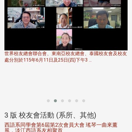
友
華
北加州校友會於115年6月21日(日)晚，參加由北加州中國
伴
大專校友會聯合會在Foster Ci ...
3 版 校友會活動 (系所、其他)
第一屆淡韻盃歌唱大賽完成初賽公開抽籤 落實公
平、公正、公開競賽精神