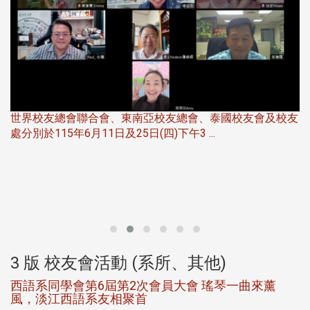
友
華
北加州校友會於115年6月21日(日)晚，參加由北加州中國
伴
大專校友會聯合會在Foster Ci ...
3 版 校友會活動 (系所、其他)
第一屆淡韻盃歌唱大賽完成初賽公開抽籤 落實公
平、公正、公開競賽精神