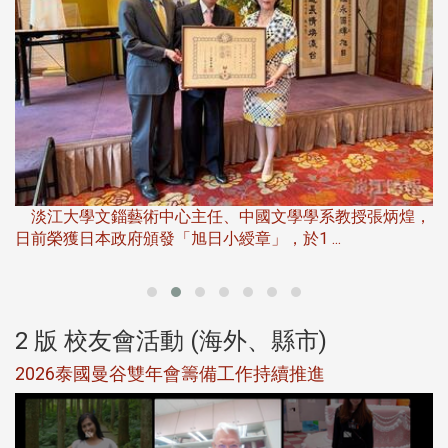
淡江大學推廣教育處於115年6月13日(六)舉辦「觀勢匯天
下」第二屆開學典禮暨共識營，匯聚產 ...
，
產
2 版 校友會活動 (海外、縣市)
北加州校友會參加大專校聯會仲夏舞會 牛仔之夜逾
500人同歡