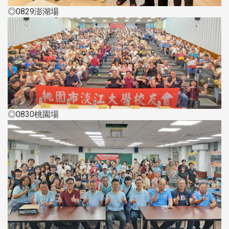
◎0829澎湖場
◎0830桃園場