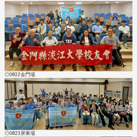
◎0822金門場
◎0823屏東場