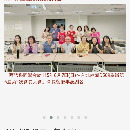
第
夜
由社團法人淡江大學系所友會聯合總會主辦的「淡江大學
第一屆淡韻盃歌唱大賽」，於115年6月11 ...