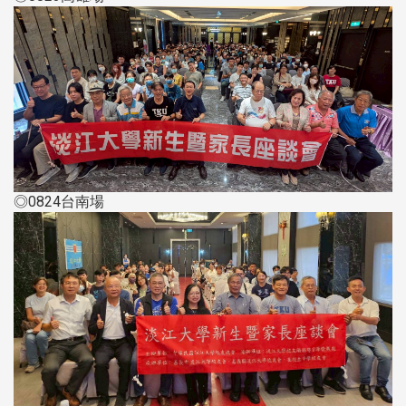
◎0824台南場