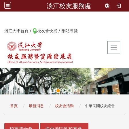
淡江校友服務處
/
/
:::
淡江大學首頁
校友會快找
網站導覽
Toggle 
:::
首頁
最新消息
校友會活動
中華民國校友總會
:::
校友聯合會
海外地區性校友會