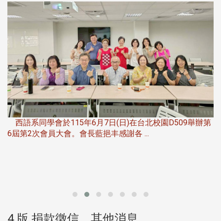
第
夜
由社團法人淡江大學系所友會聯合總會主辦的「淡江大學
第一屆淡韻盃歌唱大賽」，於115年6月11 ...
4 版 捐款徵信、其他消息