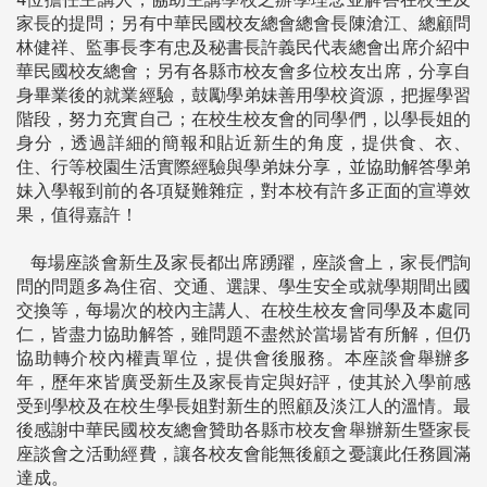
家長的提問；另有中華民國校友總會總會長陳滄江、總顧問
林健祥、監事長李有忠及秘書長許義民代表總會出席介紹中
華民國校友總會；另有各縣市校友會多位校友出席，分享自
身畢業後的就業經驗，鼓勵學弟妹善用學校資源，把握學習
階段，努力充實自己；在校生校友會的同學們，以學長姐的
身分，透過詳細的簡報和貼近新生的角度，提供食、衣、
住、行等校園生活實際經驗與學弟妹分享，並協助解答學弟
妹入學報到前的各項疑難雜症，對本校有許多正面的宣導效
果，值得嘉許！
每場座談會新生及家長都出席踴躍，座談會上，家長們詢
問的問題多為住宿、交通、選課、學生安全或就學期間出國
交換等，每場次的校內主講人、在校生校友會同學及本處同
仁，皆盡力協助解答，雖問題不盡然於當場皆有所解，但仍
協助轉介校內權責單位，提供會後服務。本座談會舉辦多
年，歷年來皆廣受新生及家長肯定與好評，使其於入學前感
受到學校及在校生學長姐對新生的照顧及淡江人的溫情。最
後感謝中華民國校友總會贊助各縣市校友會舉辦新生暨家長
座談會之活動經費，讓各校友會能無後顧之憂讓此任務圓滿
達成。