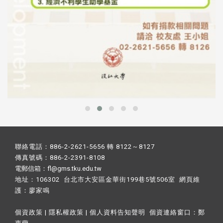
聯絡電話：886-2-2621-5656 轉 8122～8127
傳真號碼：886-2-2391-8108
電郵信箱：fl@gms.tku.edu.tw
地址：106302 台北市大安區金華街199巷5號506室 網頁維
護：
廖家鳴​
個資政策
|
隱私權政策
|
個人資料告知聲明
個資連絡窗口：
鄭