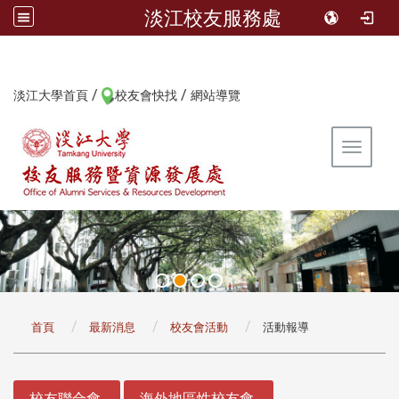
淡江校友服務處
/
/
:::
淡江大學首頁
校友會快找
網站導覽
Toggle 
:::
首頁
最新消息
校友會活動
活動報導
:::
校友聯合會
海外地區性校友會