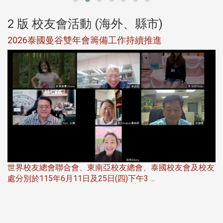
2 版 校友會活動 (海外、縣市)
選
2026泰國曼谷雙年會籌備工作持續推進
5
世界校友總會聯合會、東南亞校友總會、泰國校友會及校友
服
處分別於115年6月11日及25日(四)下午3 ...
北