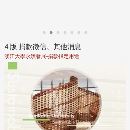
第
4 版 捐款徵信、其他消息
淡江大學永續發展-捐款指定用途
於