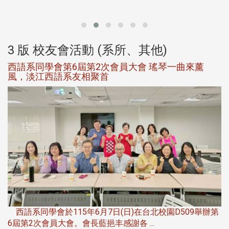
大
3 版 校友會活動 (系所、其他)
西語系同學會第6屆第2次會員大會 瑤琴一曲來薰
風，淡江西語系友相聚首
，
西語系同學會於115年6月7日(日)在台北校園D509舉辦第
6屆第2次會員大會。會長藍挹丰感謝各 ...