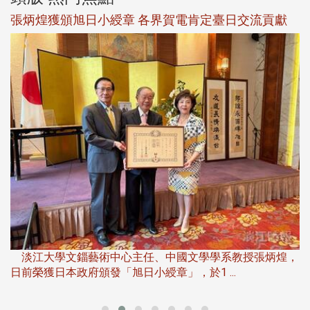
新
張炳煌獲頒旭日小綬章 各界賀電肯定臺日交流貢獻
淡
下
淡江大學文錙藝術中心主任、中國文學學系教授張炳煌，
日前榮獲日本政府頒發「旭日小綬章」，於1 ...
董