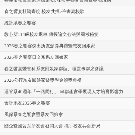
春之饗宴杜鵑齊綻 校友共揮e筆書寫校歌
統計系春之饗宴
教心所114級校友返校 傳授論文心法與國考秘笈
2026春之饗宴傑出所友頒獎典禮暨戰友回娘家
2026春之饗宴日文系系友回娘家
春之饗宴暨管科系友回娘家聯誼、理監事聯席會議
2026公行系友回娘家暨獎學金頒獎典禮
運管系40週年「一路同行」 串聯產官學展現人才培育影響力
會計系友2026春之饗宴
風保系春之饗宴暨系友回娘家
國企暨國貿系所友會召開大會 攜手校友共創新局