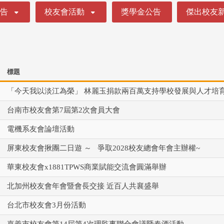
公告
校友會活動
獎學金公告
傑出校友
標題
「今天我以淡江為榮」 林麗玉捐款兩百萬支持學校發展與人才培
台南市校友會第7屆第2次會員大會
電機系友會論壇活動
屏東校友會揪團二日遊 ～ 爭取2028校友總會年會主辦權~
華東校友會x1881TPWS商業賦能交流會圓滿舉辦
北加州校友會年會暨會長交接 近百人共襄盛舉
台北市校友會3月份活動
嘉義市校友會第14屆第4次理監事聯合會議暨春酒活動