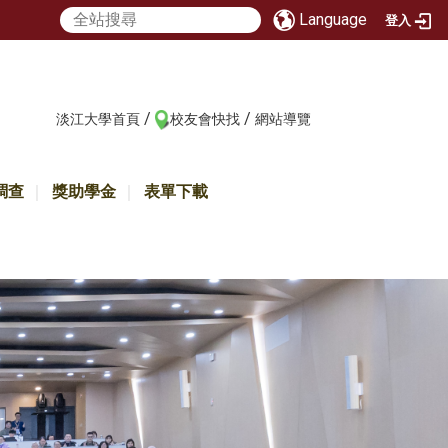
Language
登入
/
/
:::
淡江大學首頁
校友會快找
網站導覽
調查
獎助學金
表單下載