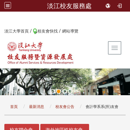
淡江校友服務處
/
/
:::
淡江大學首頁
校友會快找
網站導覽
Toggle 
:::
首頁
最新消息
校友會公告
會計學系系(所)友會
:::
校友聯合會
海外地區性校友會