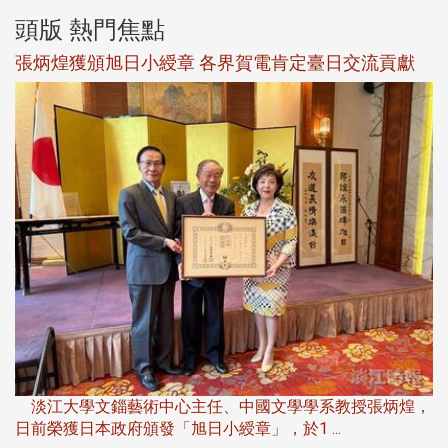
頭版 熱門焦點
新
張炳煌獲頒旭日小綬章 各界賀電肯定臺日交流貢獻
淡
下
淡江大學文錙藝術中心主任、中國文學學系教授張炳煌，
日前榮獲日本政府頒發「旭日小綬章」，於1 ...
董