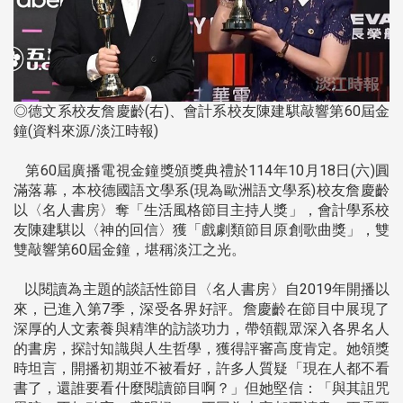
◎德文系校友詹慶齡(右)、會計系校友陳建騏敲響第60屆金
鐘(資料來源/淡江時報)
第60屆廣播電視金鐘獎頒獎典禮於114年10月18日(六)圓
滿落幕，本校德國語文學系(現為歐洲語文學系)校友詹慶齡
以〈名人書房〉奪「生活風格節目主持人獎」，會計學系校
友陳建騏以〈神的回信〉獲「戲劇類節目原創歌曲獎」，雙
雙敲響第60屆金鐘，堪稱淡江之光。
以閱讀為主題的談話性節目〈名人書房〉自2019年開播以
來，已進入第7季，深受各界好評。詹慶齡在節目中展現了
深厚的人文素養與精準的訪談功力，帶領觀眾深入各界名人
的書房，探討知識與人生哲學，獲得評審高度肯定。她領獎
時坦言，開播初期並不被看好，許多人質疑「現在人都不看
書了，還誰要看什麼閱讀節目啊？」但她堅信：「與其詛咒