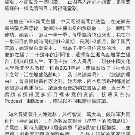
黑暗，不如點亮一盞明燈」，正因為大家都不讀書，更需要
這樣的一檔閲讀節目，博得滿堂彩。
曾擔任TVBS新聞主播、中天電視新聞部總監，在光鮮亮
麗的螢光幕背後，從棒球主播出身的詹慶齡，一步一腳印下
苦功。她表示，節目一年一季，每季邀請13位來賓，花在每
一集節目的準備時間短則1-2星期，長則1-2個月。除了閉門
苦讀，她還親自寫腳本，「就為了接住每位來賓的球」。詹
慶齡在播了二十幾年的新聞後，選擇從生涯高點離開主播
台，開展斜槓人生。不僅主持〈名人書房〉，現任中國文化
大學新聞學系教授，也自2021年起，連續出版了《秋葉落
下之前：活在燦盛熟齡時》，及《島讀臺灣》、《旅讀的理
由》，晉身暢銷書作家之列。她表示，兩本島讀系列都是從
這個節目應運而生，踏遍全台走訪獨立書店之後，近日為了
讓讀者獲得更多節目裡未竟的資訊，接著又主持
Podcast「翻閱bar」，嚐試以不同載體推廣閱讀。
知名音樂製作人陳建騏，與柯智棠、葛大為、饒瑞軍共同
創作〈神的回信〉，作為客家電視台《星空下的黑潮島嶼》
片尾曲，同時入圍第60屆金鐘獎「戲劇類節目配樂獎」，並
榮獲「戲劇類節目原創歌曲獎」。作品以細膩的客家語演