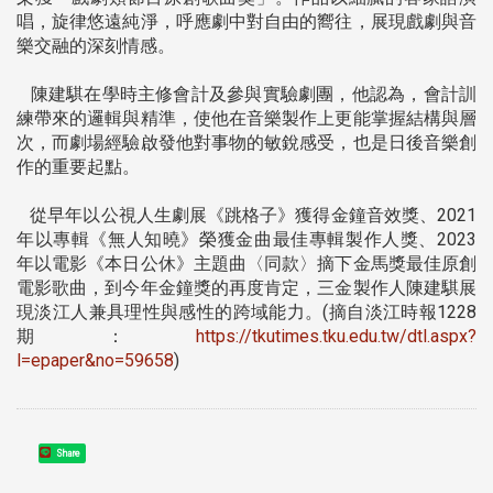
唱，旋律悠遠純淨，呼應劇中對自由的嚮往，展現戲劇與音
樂交融的深刻情感。
陳建騏在學時主修會計及參與實驗劇團，他認為，會計訓
練帶來的邏輯與精準，使他在音樂製作上更能掌握結構與層
次，而劇場經驗啟發他對事物的敏銳感受，也是日後音樂創
作的重要起點。
從早年以公視人生劇展《跳格子》獲得金鐘音效獎、2021
年以專輯《無人知曉》榮獲金曲最佳專輯製作人獎、2023
年以電影《本日公休》主題曲〈同款〉摘下金馬獎最佳原創
電影歌曲，到今年金鐘獎的再度肯定，三金製作人陳建騏展
現淡江人兼具理性與感性的跨域能力。(摘自淡江時報1228
期：
https://tkutimes.tku.edu.tw/dtl.aspx?
l=epaper&no=59658
)
Share