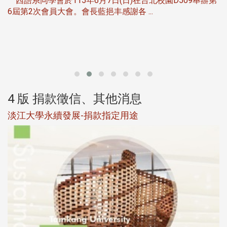
西語系同學會於115年6月7日(日)在台北校園D509舉辦第
6屆第2次會員大會。會長藍挹丰感謝各 ...
第
4 版 捐款徵信、其他消息
淡江大學永續發展-捐款指定用途
於