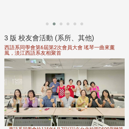
北
大
3 版 校友會活動 (系所、其他)
西語系同學會第6屆第2次會員大會 瑤琴一曲來薰
風，淡江西語系友相聚首
，