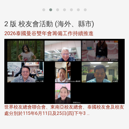
2 版 校友會活動 (海外、縣市)
選
2026泰國曼谷雙年會籌備工作持續推進
5
世界校友總會聯合會、東南亞校友總會、泰國校友會及校友
服
處分別於115年6月11日及25日(四)下午3 ...