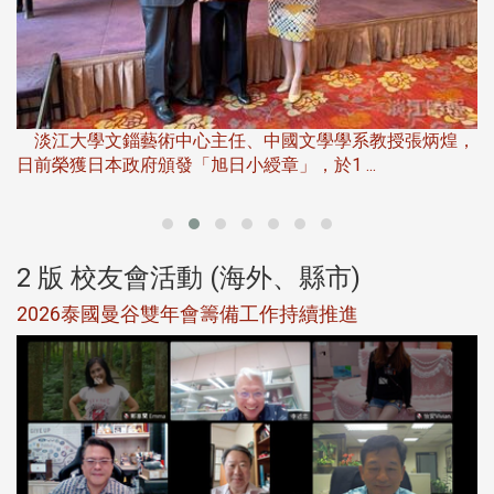
淡
下
淡江大學文錙藝術中心主任、中國文學學系教授張炳煌，
日前榮獲日本政府頒發「旭日小綬章」，於1 ...
董
2 版 校友會活動 (海外、縣市)
選
2026泰國曼谷雙年會籌備工作持續推進
5