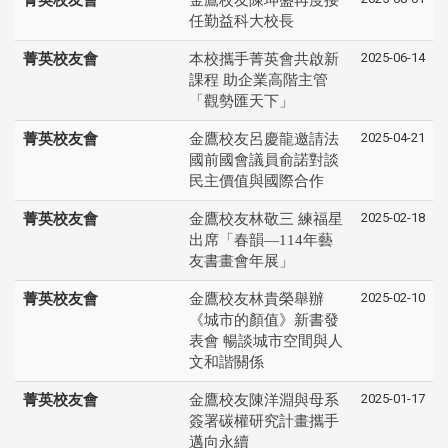
任勤益科大校長
2025-06-14
菁英校友會
本校攜手菁英會共啟新
課程 助企業高階主管
「觀勢匯天下」
2025-04-21
菁英校友會
金鷹校友呂慶龍邀請法
國前國會議員俞諾對談
民主價值與國際合作
2025-02-18
菁英校友會
金鷹校友林敬三 練福星
出席「春韻—114年藝
友書畫會年展」
2025-02-10
菁英校友會
金鷹校友林貴榮舉辦
《城市的顏值》新書發
表會 暢談城市空間與人
文和諧關係
2025-01-17
菁英校友會
金鷹校友陳洋淵與母系
簽署碳權研究計畫攜手
邁向永續