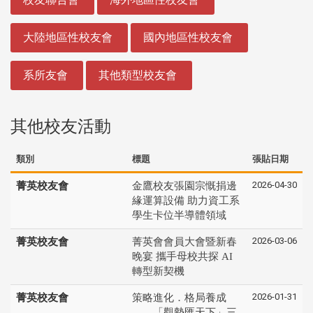
大陸地區性校友會
國內地區性校友會
系所友會
其他類型校友會
其他校友活動
類別
標題
張貼日期
2026-04-30
菁英校友會
金鷹校友張園宗慨捐邊
緣運算設備 助力資工系
學生卡位半導體領域
2026-03-06
菁英校友會
菁英會會員大會暨新春
晚宴 攜手母校共探 AI
轉型新契機
2026-01-31
菁英校友會
策略進化．格局養成
——「觀勢匯天下」三