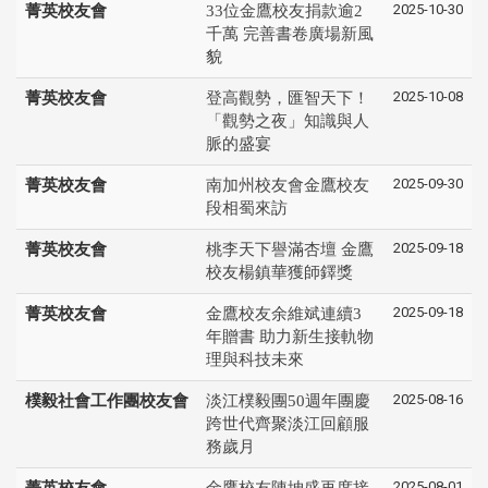
2025-10-30
菁英校友會
33位金鷹校友捐款逾2
千萬 完善書卷廣場新風
貌
2025-10-08
菁英校友會
登高觀勢，匯智天下！
「觀勢之夜」知識與人
脈的盛宴
2025-09-30
菁英校友會
南加州校友會金鷹校友
段相蜀來訪
2025-09-18
菁英校友會
桃李天下譽滿杏壇 金鷹
校友楊鎮華獲師鐸獎
2025-09-18
菁英校友會
金鷹校友余維斌連續3
年贈書 助力新生接軌物
理與科技未來
2025-08-16
樸毅社會工作團校友會
淡江樸毅團50週年團慶
跨世代齊聚淡江回顧服
務歲月
2025-08-01
菁英校友會
金鷹校友陳坤盛再度接