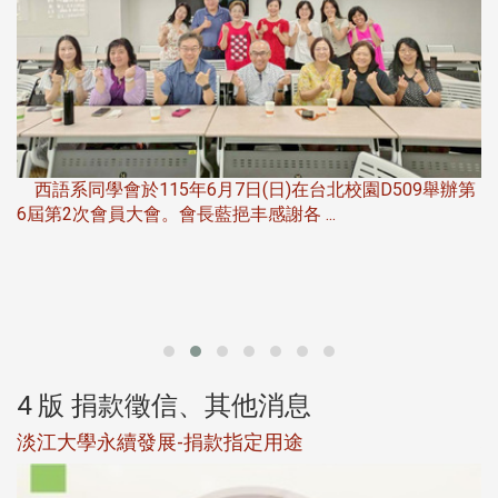
，
西語系同學會於115年6月7日(日)在台北校園D509舉辦第
6屆第2次會員大會。會長藍挹丰感謝各 ...
第
4 版 捐款徵信、其他消息
淡江大學永續發展-捐款指定用途