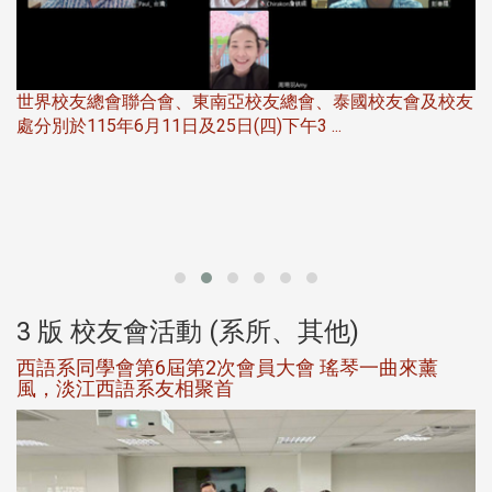
世界校友總會聯合會、東南亞校友總會、泰國校友會及校友
服
處分別於115年6月11日及25日(四)下午3 ...
北
大
3 版 校友會活動 (系所、其他)
西語系同學會第6屆第2次會員大會 瑤琴一曲來薰
風，淡江西語系友相聚首