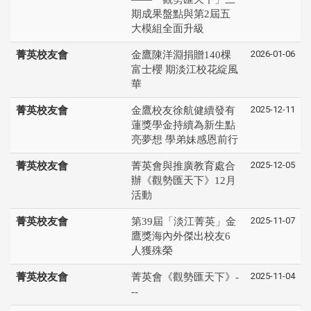
期成果盤點與第2屆五
大模組全面升級
2026-01-06
菁英校友會
金鷹陳洋淵捐贈140棵
富士櫻 期淡江校花綻風
華
2025-12-11
菁英校友會
金鷹校友徐航健續發有
蓮獎學金持續為新生點
亮夢想 學弟妹感恩前行
2025-12-05
菁英校友會
菁英會與推廣教育處合
辦《觀勢匯天下》12月
活動
2025-11-07
菁英校友會
第39屆「淡江菁英」金
鷹獎海內外傑出校友6
人獲殊榮
2025-11-04
菁英校友會
菁英會《觀勢匯天下》-
--