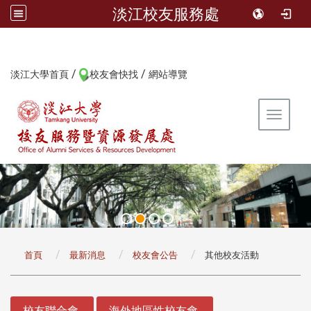
淡江校友服務處
/
/
:::
淡江大學首頁
校友會快找
網站導覽
Toggle 
:::
首頁
最新消息
校友會公告
其他校友活動
:::
校友聯合會
海外地區性校友會