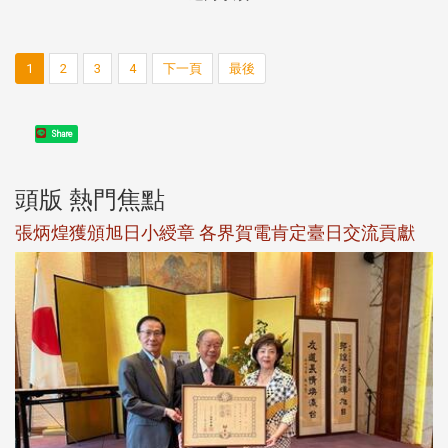
1
2
3
4
下一頁
最後
Share
頭版 熱門焦點
新
張炳煌獲頒旭日小綬章 各界賀電肯定臺日交流貢獻