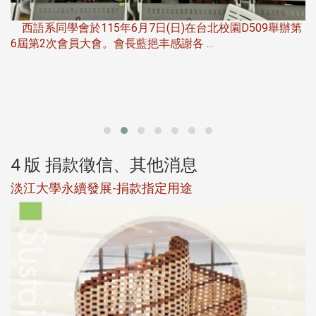
，
西語系同學會於115年6月7日(日)在台北校園D509舉辦第
6屆第2次會員大會。會長藍挹丰感謝各 ...
第
4 版 捐款徵信、其他消息
淡江大學永續發展-捐款指定用途