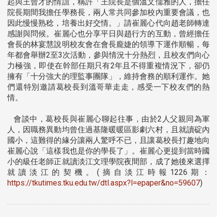
起與王曾才的情誼，稱許「王院長是個溫文儒雅的人，擔任
院長期間我擔任學務長，兩人常共同參加校內重要會議，也
因此慢慢熟稔，培養出好交情。」請崔麗心代向趙老師轉達
感謝與問候。崔麗心也分享平日與趙行方的互動，曾經擔任
會長的林宴慧說明校友會在會長龐婕的領導下運作順暢，每
年都會舉辦2至3次活動，參與情況十分熱烈，且校友們向心
力極強，即使在幹部任期只有2年且不得重複情況下，卻仍
擁有「十分強大的理監事團隊」，維持會務的順利運作。她
們還特別邀請葛校長到溫哥華走走，感受一下校友們的熱
情。
會談中，葛校長與崔麗心聊起往事，由於2人父親同為軍
人，因職務異動均曾住過基隆暖暖區影劇六村，且就讀碇內
國小，這難得的緣分讓兩人驚呼不已，且讓葛校長打趣地向
崔麗心說「這樣我也是你的學長了」。崔麗心更提到當時國
小的級任老師正就讀淡江文理學院夜間部，成了她後來選擇
就讀淡江的契機。(摘自淡江時報1226期：
https://tkutimes.tku.edu.tw/dtl.aspx?l=epaper&no=59607
)