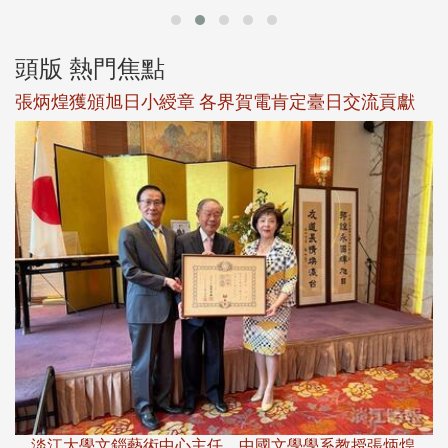
頭版 熱門焦點
新
張炳煌獲頒旭日小綬章 各界賀電肯定臺日交流貢獻
淡
下
淡江大學文錙藝術中心主任、中國文學學系教授張炳煌，