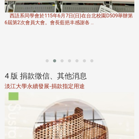
，
西語系同學會於115年6月7日(日)在台北校園D509舉辦第
6屆第2次會員大會。會長藍挹丰感謝各 ...
第
4 版 捐款徵信、其他消息
淡江大學永續發展-捐款指定用途