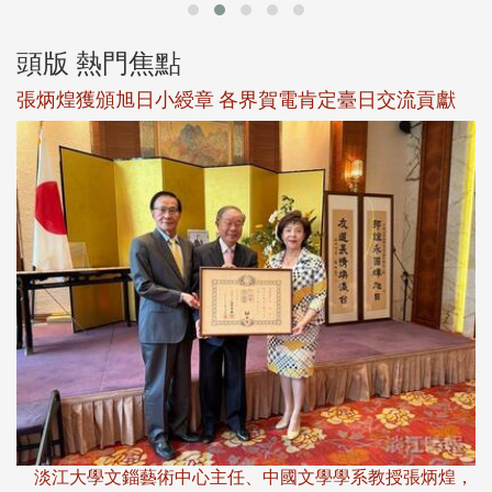
頭版 熱門焦點
新
張炳煌獲頒旭日小綬章 各界賀電肯定臺日交流貢獻
淡
下
淡江大學文錙藝術中心主任、中國文學學系教授張炳煌，