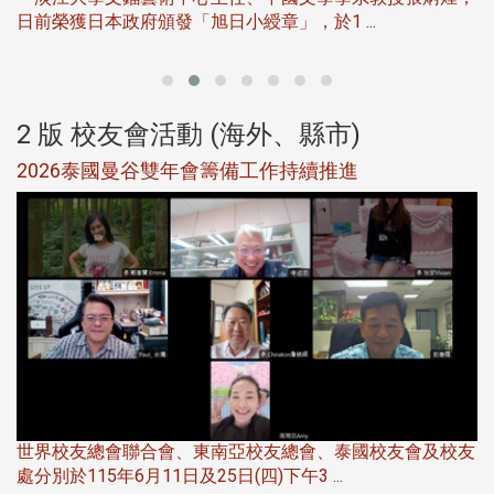
日前榮獲日本政府頒發「旭日小綬章」，於1 ...
董
2 版 校友會活動 (海外、縣市)
選
2026泰國曼谷雙年會籌備工作持續推進
5
世界校友總會聯合會、東南亞校友總會、泰國校友會及校友
服
處分別於115年6月11日及25日(四)下午3 ...