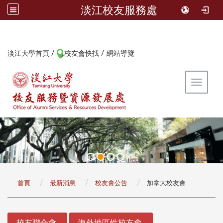
淡江校友服務處
/
/
:::
淡江大學首頁
校友會快找
網站導覽
Toggle 
:::
首頁
最新消息
校友會公告
加拿大校友會
:::
校友聯合會
海外地區性校友會