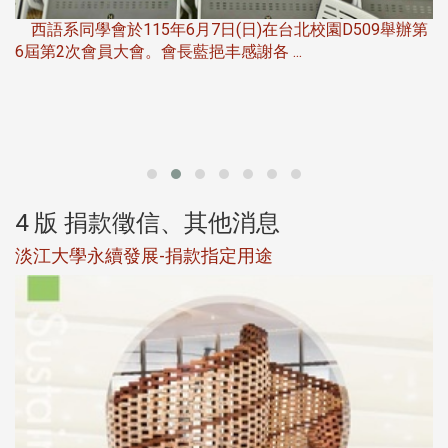
西語系同學會於115年6月7日(日)在台北校園D509舉辦第
6屆第2次會員大會。會長藍挹丰感謝各 ...
第
4 版 捐款徵信、其他消息
淡江大學永續發展-捐款指定用途