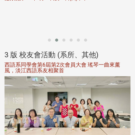
北
大
3 版 校友會活動 (系所、其他)
西語系同學會第6屆第2次會員大會 瑤琴一曲來薰
風，淡江西語系友相聚首