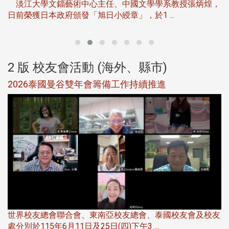
淡江大學文錙藝術中心主任、中國文學學系教授張炳煌，
日前榮獲日本政府頒發「旭日小綬章」，於1 ...
董
2 版 校友會活動 (海外、縣市)
選
2026泰國曼谷雙年會籌備工作持續推進
5
世界校友總會聯合會、東南亞校友總會、泰國校友會及校友
服
處分別於115年6月11日及25日(四)下午3 ...