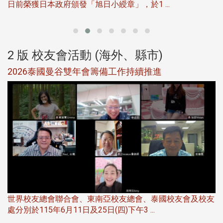
日前榮獲日本政府頒發「旭日小綬章」，於1 ...
董
2 版 校友會活動 (海外、縣市)
選
2026泰國曼谷雙年會籌備工作持續推進
5
世界校友總會聯合會、東南亞校友總會、泰國校友會及校友
服
處分別於115年6月11日及25日(四)下午3 ...