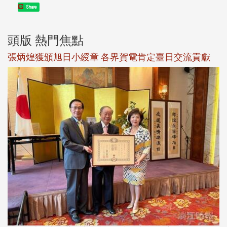
Share
頭版 熱門焦點
新
張炳煌獲頒旭日小綬章 各界賀電肯定臺日交流貢獻
淡
下