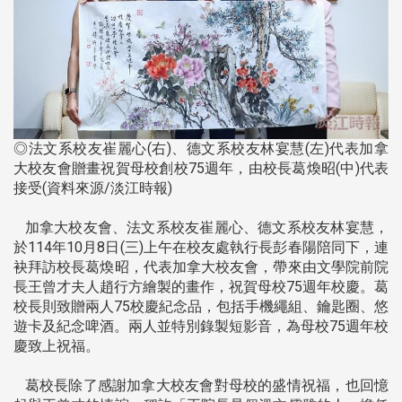
◎法文系校友崔麗心(右)、德文系校友林宴慧(左)代表加拿
大校友會贈畫祝賀母校創校75週年，由校長葛煥昭(中)代表
接受(資料來源/淡江時報)
加拿大校友會、法文系校友崔麗心、德文系校友林宴慧，
於114年10月8日(三)上午在校友處執行長彭春陽陪同下，連
袂拜訪校長葛煥昭，代表加拿大校友會，帶來由文學院前院
長王曾才夫人趙行方繪製的畫作，祝賀母校75週年校慶。葛
校長則致贈兩人75校慶紀念品，包括手機繩組、鑰匙圈、悠
遊卡及紀念啤酒。兩人並特別錄製短影音，為母校75週年校
慶致上祝福。
葛校長除了感謝加拿大校友會對母校的盛情祝福，也回憶