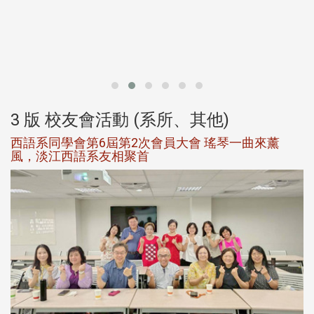
北
大
3 版 校友會活動 (系所、其他)
西語系同學會第6屆第2次會員大會 瑤琴一曲來薰
風，淡江西語系友相聚首