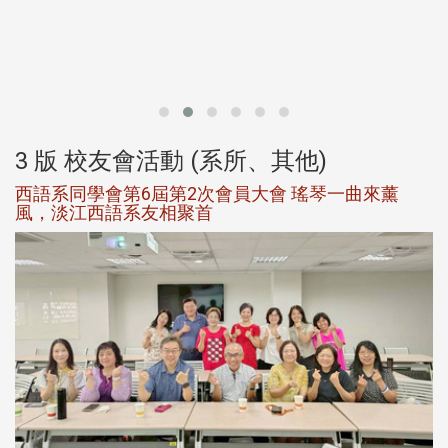
北
大
3 版 校友會活動 (系所、其他)
西語系同學會第6屆第2次會員大會 瑤琴一曲來薰
風，淡江西語系友相聚首
，