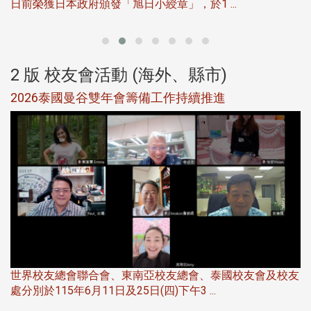
日前榮獲日本政府頒發「旭日小綬章」，於1 ...
董
2 版 校友會活動 (海外、縣市)
選
2026泰國曼谷雙年會籌備工作持續推進
5
世界校友總會聯合會、東南亞校友總會、泰國校友會及校友
服
處分別於115年6月11日及25日(四)下午3 ...