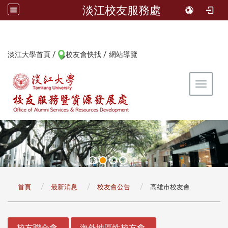
淡江校友服務處
/
/
:::
淡江大學首頁
校友會快找
網站導覽
Toggle 
:::
首頁
最新消息
校友會公告
高雄市校友會
:::
校友聯合會
海外地區性校友會