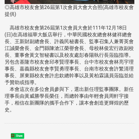
◎高雄市校友會第26屆第1次會員大會大合照(高雄市校友會
提供)
高雄市校友會第26屆第1次會員大會於111年12月18日
(日)在高雄福華大飯店舉行，中華民國校友總會林健祥總會
長、王新財副總會長、許義民秘書長、監事召集人兼菁英會
江誠榮會長、金門縣陳滄江榮譽會長、母校林俊宏行政副校
長、董事會黃文智秘書以及校友處彭春陽執行長蒞臨指導。
另包含基隆市校友會邱孝賢理事長、台中市校友會林亮宇理
事長、嘉義縣校友會李賢勇理事長、台南市校友會許繁清理
事長、屏東縣校友會許忠欽總幹事以及黃柏霖議員蒞臨並給
予贊助或指導。
本會這次在多位會員參與下，選出新任理監事團隊。新任
理事長由黃威勝學長榮任，而總幹事由年輕會員周軒宇接
手，相信在新團隊的攜手合作下，讓本會創造更輝煌的歷
史。
Share