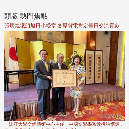
頭版 熱門焦點
新
張炳煌獲頒旭日小綬章 各界賀電肯定臺日交流貢獻
淡
下
淡江大學文錙藝術中心主任、中國文學學系教授張炳煌，