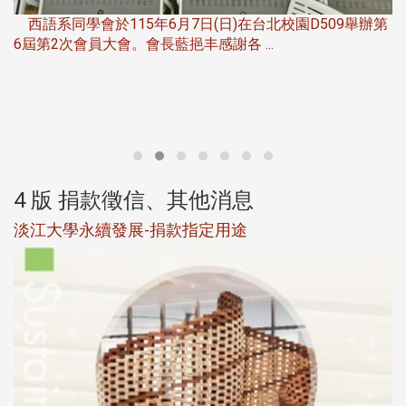
西語系同學會於115年6月7日(日)在台北校園D509舉辦第
6屆第2次會員大會。會長藍挹丰感謝各 ...
第
4 版 捐款徵信、其他消息
淡江大學永續發展-捐款指定用途