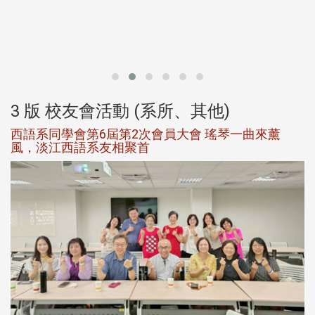
北
大
3 版 校友會活動 (系所、其他)
西語系同學會第6屆第2次會員大會 瑤琴一曲來薰
風，淡江西語系友相聚首
，