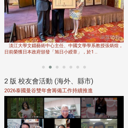
淡
下
淡江大學文錙藝術中心主任、中國文學學系教授張炳煌，
日前榮獲日本政府頒發「旭日小綬章」，於1 ...
董
2 版 校友會活動 (海外、縣市)
選
2026泰國曼谷雙年會籌備工作持續推進
5