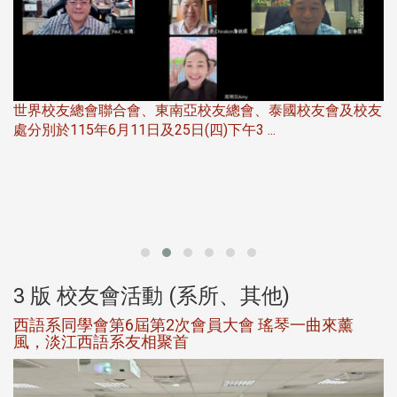
世界校友總會聯合會、東南亞校友總會、泰國校友會及校友
服
處分別於115年6月11日及25日(四)下午3 ...
北
大
3 版 校友會活動 (系所、其他)
西語系同學會第6屆第2次會員大會 瑤琴一曲來薰
風，淡江西語系友相聚首