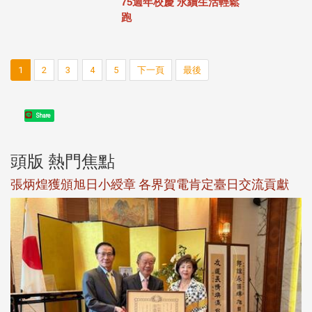
75週年校慶 永續生活輕鬆
跑
1
2
3
4
5
下一頁
最後
Share
頭版 熱門焦點
新
張炳煌獲頒旭日小綬章 各界賀電肯定臺日交流貢獻