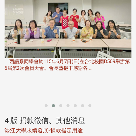
，
西語系同學會於115年6月7日(日)在台北校園D509舉辦第
6屆第2次會員大會。會長藍挹丰感謝各 ...
第
4 版 捐款徵信、其他消息
淡江大學永續發展-捐款指定用途