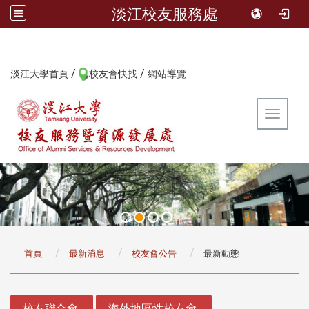
淡江校友服務處
/
/
:::
淡江大學首頁
校友會快找
網站導覽
Toggle 
:::
首頁
最新消息
校友會公告
最新動態
:::
校友聯合會
海外地區性校友會