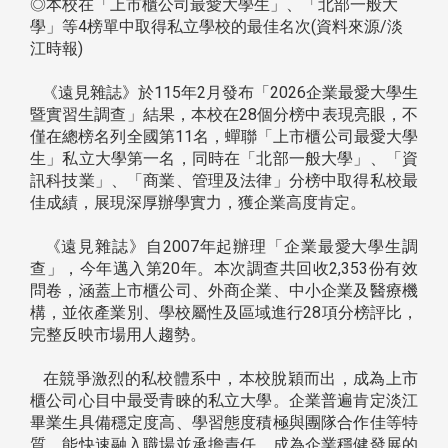
◎本校在「上市櫃公司最愛大學生」、「北部一般大
學」等4榜單中取得私立學校的最佳名次(資料來源/淡
江時報)
《遠見雜誌》於115年2月發布「2026企業最愛大學生
暨實習生調查」結果，本校在28個分榜中表現亮眼，不
僅在總榜名列全國第11名，蟬聯「上市櫃公司最愛大學
生」私立大學第一名，同時在「北部一般大學」、「資
訊科技業」、「商業、管理及法律」分榜中取得私校最
佳成績，展現深厚辦學實力，獲企業高度肯定。
《遠見雜誌》自2007年起辦理「企業最愛大學生調
查」，今年邁入第20年。本次調查共回收2,353份有效
問卷，涵蓋上市櫃公司、外商企業、中小企業及醫療機
構，並依產業別、學校屬性及區域進行28項分榜評比，
完整反映市場用人趨勢。
在競爭激烈的私校體系中，本校脫穎而出，成為上市
櫃公司心目中最受青睞的私立大學。企業普遍肯定淡江
畢業生具備穩定度高、學習態度積極與團隊合作佳等特
質，能快速融入職場並承擔責任，成為企業穩健發展的