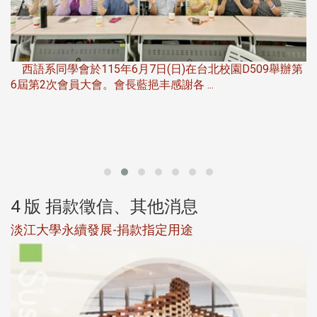
，
西語系同學會於115年6月7日(日)在台北校園D509舉辦第
6屆第2次會員大會。會長藍挹丰感謝各 ...
第
4 版 捐款徵信、其他消息
淡江大學永續發展-捐款指定用途