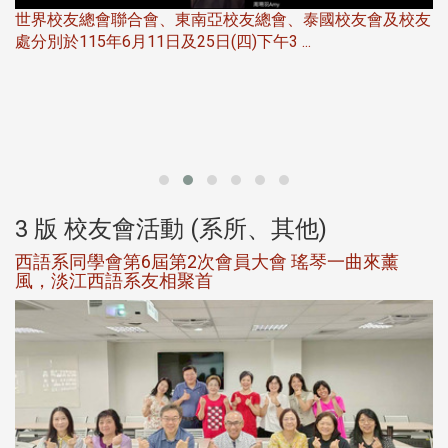
世界校友總會聯合會、東南亞校友總會、泰國校友會及校友
服
處分別於115年6月11日及25日(四)下午3 ...
北
大
3 版 校友會活動 (系所、其他)
西語系同學會第6屆第2次會員大會 瑤琴一曲來薰
風，淡江西語系友相聚首