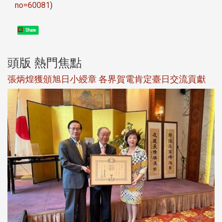
no=60081
)
Share
頭版 熱門焦點
新
張炳煌獲頒旭日小綬章 各界賀電肯定臺日交流貢獻