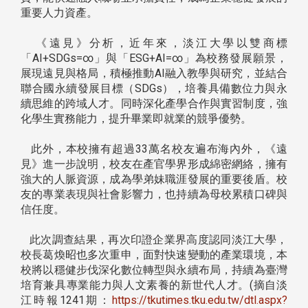
重要人力資產。
《遠見》分析，近年來，淡江大學以雙商標
「AI+SDGs=∞」與「ESG+AI=∞」為校務發展願景，
展現遠見與格局，積極推動AI融入教學與研究，並結合
聯合國永續發展目標（SDGs），培養具備數位力與永
續思維的跨域人才。同時深化產學合作與實習制度，強
化學生實務能力，提升畢業即就業的競爭優勢。
此外，本校擁有超過33萬名校友遍布海內外，《遠
見》進一步說明，校友在產官學界形成綿密網絡，擁有
強大的人脈資源，成為學弟妹職涯發展的重要後盾。校
友的專業表現與社會影響力，也持續為母校累積口碑與
信任度。
此次調查結果，再次印證企業界高度認同淡江大學，
校長葛煥昭也多次重申，面對快速變動的產業環境，本
校將以穩健步伐深化數位轉型與永續布局，持續為臺灣
培育兼具專業能力與人文素養的新世代人才。(摘自淡
江時報1241期：
https://tkutimes.tku.edu.tw/dtl.aspx?