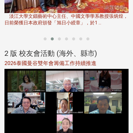
淡
下
淡江大學文錙藝術中心主任、中國文學學系教授張炳煌，
日前榮獲日本政府頒發「旭日小綬章」，於1 ...
董
2 版 校友會活動 (海外、縣市)
選
2026泰國曼谷雙年會籌備工作持續推進
5