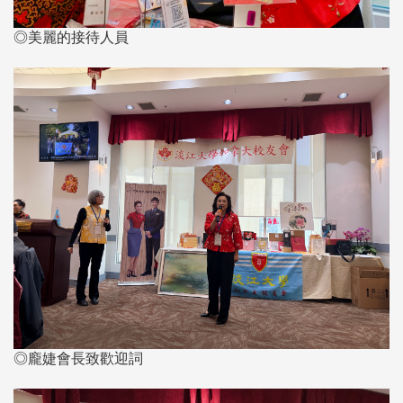
◎美麗的接待人員
◎龐婕會長致歡迎詞