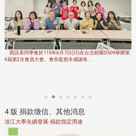
第
夜
由社團法人淡江大學系所友會聯合總會主辦的「淡江大學
第一屆淡韻盃歌唱大賽」，於115年6月11 ...
4 版 捐款徵信、其他消息
校友個人資料保護聲明