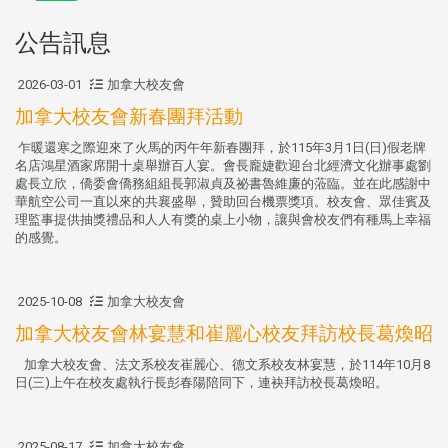
公告訊息
2026-03-01
加拿大校友會
加拿大校友會新春團拜活動
乍暖還寒之際迎來了火馬的丙午年新春團拜，於115年3月1日(日)假老牌
名店鴻星酒家席開十桌舉辦百人宴。會長龐婕歡迎台北經濟文化辦事處劉
處長立欣，僑委會僑務組組長郭淑貞及祕書魯維廉的蒞臨。並在此感謝中
華航空公司一直以來的共襄盛舉，贊助回台機票獎項。校友會、眾佳賓及
理監事提供抽獎禮品和人人有獎的桌上小物，讓與會校友們有種馬上幸福
的感覺。
2025-10-08
加拿大校友會
加拿大校友會林宴慧和崔麗心校友拜訪校長葛煥昭
加拿大校友會、法文系校友崔麗心、德文系校友林宴慧，於114年10月8
日(三)上午在校友處執行長彭春陽陪同下，連袂拜訪校長葛煥昭。
2025-08-17
加拿大校友會