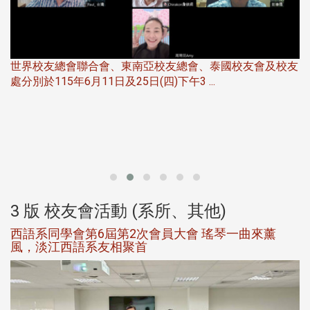
友
華
北加州校友會於115年6月21日(日)晚，參加由北加州中國
伴
大專校友會聯合會在Foster Ci ...
3 版 校友會活動 (系所、其他)
第一屆淡韻盃歌唱大賽完成初賽公開抽籤 落實公
平、公正、公開競賽精神