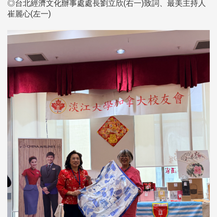
◎台北經濟文化辦事處處長劉立欣(右一)致詞、最美主持人
崔麗心(左一)