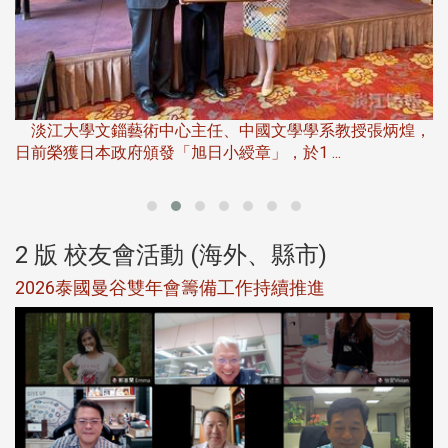
淡江大學推廣教育處於115年6月13日(六)舉辦「觀勢匯天
下」第二屆開學典禮暨共識營，匯聚產 ...
，
產
2 版 校友會活動 (海外、縣市)
北加州校友會參加大專校聯會仲夏舞會 牛仔之夜逾
500人同歡