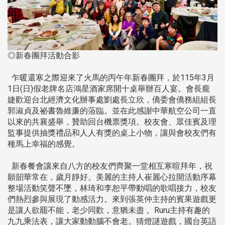
◎新春團拜活動合影
乍暖還寒之際迎來了火馬的丙午年新春團拜，於115年3月
1日(日)假老牌名店鴻星酒家席開十桌舉辦百人宴。會長龐
婕歡迎台北經濟文化辦事處劉處長立欣，僑委會僑務組組長
郭淑貞及祕書魯維廉的蒞臨。並在此感謝中華航空公司一直
以來的共襄盛舉，贊助回台機票獎項。校友會、眾佳賓及理
監事提供抽獎禮品和人人有獎的桌上小物，讓與會校友們有
種馬上幸福的感覺。
新春餐會讓來自八方的校友們齊聚一堂相互寒暄拜年，祝
願韶華常在，歲月靜好。美麗的主持人崔麗心拉開活動序幕
整場活動笑聲不墜，林琦和李恕平帶動唱的歌唱接力，校友
們熱烈參與展現了動感活力。來到張英仲主持的賓果遊戲更
是讓人欲罷不能，老少同歡，意猶未盡 。Ruru主持有趣的
九九乘法表，讓大家動動腦不會老。猜燈謎遊戲，國台英語