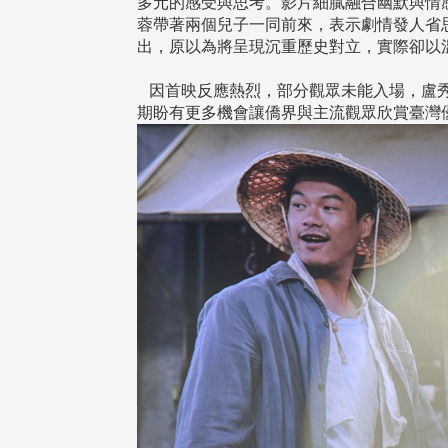
多元的感受與思考。影片細膩融合幽默與情
蓉帶著兩個兒子一同前來，表示劇情發人省
出，原以為將呈現沉重歷史對立，實際卻以
因首映反應熱烈，部分觀眾未能入場，盧秀
期盼有更多機會讓僑界與主流觀眾欣賞臺