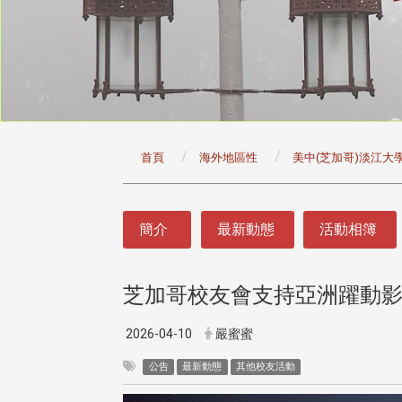
:::
首頁
海外地區性
美中(芝加哥)淡江大
:::
簡介
最新動態
活動相簿
芝加哥校友會支持亞洲躍動
2026-04-10
嚴蜜蜜
公告
最新動態
其他校友活動