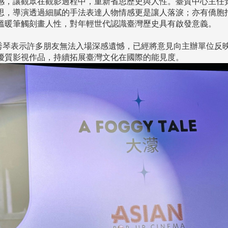
感，讓觀眾在觀影過程中，重新省思歷史與人性。臺貿中心主任
思，導演透過細膩的手法表達人物情感更是讓人落淚；亦有僑胞
溫暖筆觸刻畫人性，對年輕世代認識臺灣歷史具有啟發意義。
琴表示許多朋友無法入場深感遺憾，已經將意見向主辦單位反
灣優質影視作品，持續拓展臺灣文化在國際的能見度。