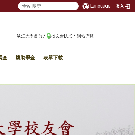
Language
登入
/
/
:::
淡江大學首頁
校友會快找
網站導覽
調查
獎助學金
表單下載