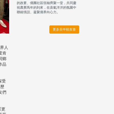
的政要、僑團社區領袖齊聚一堂，共同慶
祝農曆馬年的到來，在喜氣洋洋的氛圍中
聯絡情誼、凝聚僑界向心力。
更多美中校友會
僑界人
度肯
同鄉
作品
深受
的歷
友們
眾更