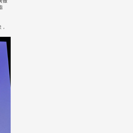
黃薇
指
映，