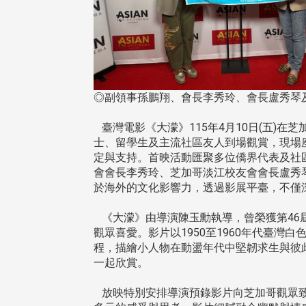
◎副領事孫鵬翔、會長李秀玲、會長盧秀琴
臺灣電影《大濛》115年4月10日(五)在
士、留學生及主流社區友人到場觀賞，現場
定與支持。首映活動匯聚多位僑界代表及社
會會長李秀玲、芝加哥淡江校友會會長盧秀
於海外的文化影響力，透過影展平臺，不僅
《大濛》由導演陳玉勳執導，曾榮獲第46
觀眾喜愛。影片以1950至1960年代臺
程，描繪小人物在動盪年代中堅韌求生與彼
一起欣賞。
放映特別安排導演預錄影片向芝加哥觀眾致