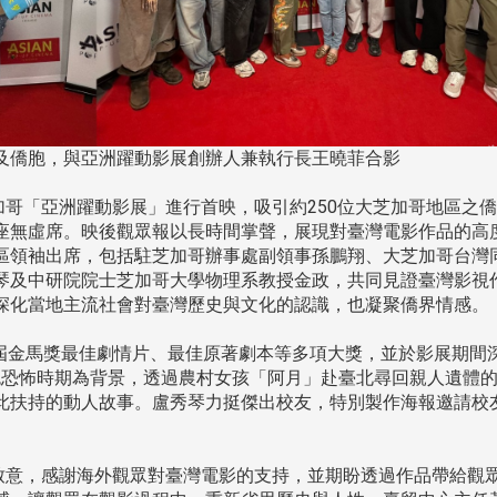
及僑胞，與亞洲躍動影展創辦人兼執行長王曉菲合影
芝加哥「亞洲躍動影展」進行首映，吸引約250位大芝加哥地區之
座無虛席。映後觀眾報以長時間掌聲，展現對臺灣電影作品的高
區領袖出席，包括駐芝加哥辦事處副領事孫鵬翔、大芝加哥台灣
琴及中研院院士芝加哥大學物理系教授金政，共同見證臺灣影視
深化當地主流社會對臺灣歷史與文化的認識，也凝聚僑界情感。
屆金馬獎最佳劇情片、最佳原著劇本等多項大獎，並於影展期間
灣白色恐怖時期為背景，透過農村女孩「阿月」赴臺北尋回親人遺體
此扶持的動人故事。盧秀琴力挺傑出校友，特別製作海報邀請校
意，感謝海外觀眾對臺灣電影的支持，並期盼透過作品帶給觀