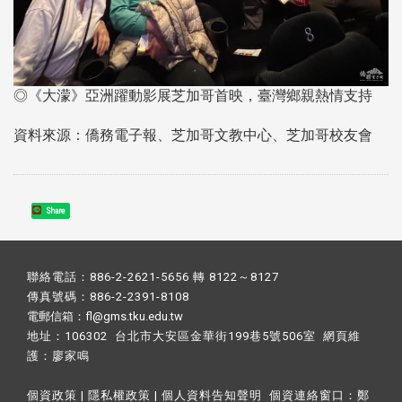
◎《大濛》亞洲躍動影展芝加哥首映，臺灣鄉親熱情支持
資料來源：僑務電子報、芝加哥文教中心、芝加哥校友會
Share
聯絡電話：886-2-2621-5656 轉 8122～8127
傳真號碼：886-2-2391-8108
電郵信箱：fl@gms.tku.edu.tw
地址：106302 台北市大安區金華街199巷5號506室 網頁維
護：
廖家鳴​
個資政策
|
隱私權政策
|
個人資料告知聲明
個資連絡窗口：
鄭