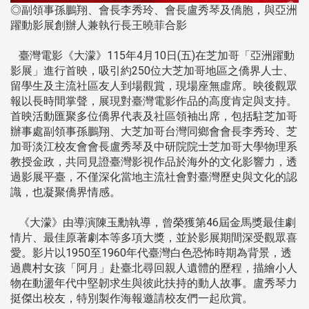
◎副領事孫鵬翔、會長李秀玲、會長盧秀琴及僑胞，與亞洲
躍動影展創辦人兼執行長王曉菲合影
臺灣電影《大濛》115年4月10日(五)在芝加哥「亞洲躍動
影展」進行首映，吸引約250位大芝加哥地區之僑界人士、
留學生及主流社區友人到場觀賞，現場座無虛席。映後觀眾
報以長時間掌聲，展現對臺灣電影作品的高度肯定與支持。
首映活動匯聚多位僑界代表及社區領袖出席，包括駐芝加哥
辦事處副領事孫鵬翔、大芝加哥台灣同鄉會會長李秀玲、芝
加哥淡江校友會會長盧秀琴及中研院院士芝加哥大學物理系
教授金政，共同見證臺灣影視作品於海外的文化影響力，透
過影展平臺，不僅深化當地主流社會對臺灣歷史與文化的認
識，也凝聚僑界情感。
《大濛》由導演陳玉勳執導，曾榮獲第46屆金馬獎最佳劇
情片、最佳原著劇本等多項大獎，並於影展期間深受觀眾喜
愛。影片以1950至1960年代臺灣白色恐怖時期為背景，透
過農村女孩「阿月」赴臺北尋回親人遺體的歷程，描繪小人
物在動盪年代中堅韌求生與彼此扶持的動人故事。盧秀琴力
挺傑出校友，特別製作海報邀請校友們一起欣賞。