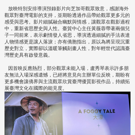
放映特別安排導演預錄影片向芝加哥觀眾致意，感謝海外
觀眾對臺灣電影的支持，並期盼透過作品帶給觀眾更多元的
感受與思考。影片細膩融合幽默與情感，讓觀眾在觀影過程
中，重新省思歷史與人性。臺貿中心主任黃薇蓉帶著兩個兒
子一同前來，表示劇情發人省思，導演透過細膩的手法表達
人物情感更是讓人落淚；亦有僑胞指出，原以為將呈現沉重
歷史對立，實際卻以溫暖筆觸刻畫人性，對年輕世代認識臺
灣歷史具有啟發意義。
因首映反應熱烈，部分觀眾未能入場，盧秀琴表示許多朋
友無法入場深感遺憾，已經將意見向主辦單位反映，期盼有
更多機會讓僑界與主流觀眾欣賞臺灣優質影視作品，持續拓
展臺灣文化在國際的能見度。