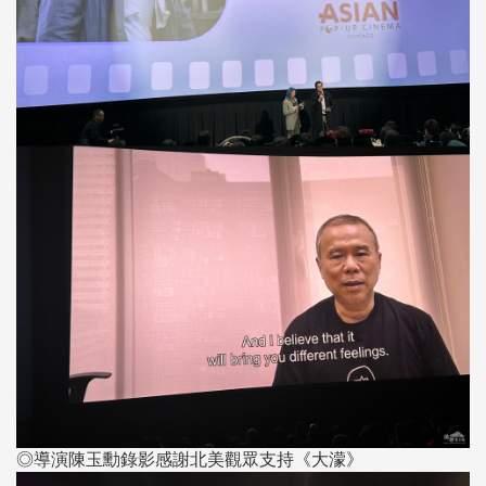
◎導演陳玉勳錄影感謝北美觀眾支持《大濛》