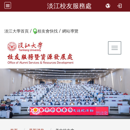
淡江校友服務處
/
/
:::
淡江大學首頁
校友會快找
網站導覽
Toggle 
:::