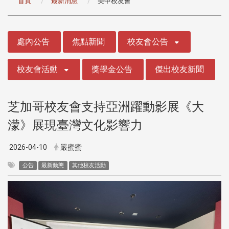
首頁
最新消息
美中校友會
:::
處內公告
焦點新聞
校友會公告
校友會活動
獎學金公告
傑出校友新聞
芝加哥校友會支持亞洲躍動影展《大
濛》展現臺灣文化影響力
2026-04-10
嚴蜜蜜
公告
最新動態
其他校友活動