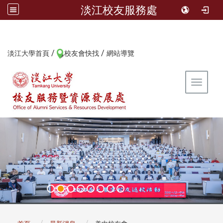
淡江校友服務處
/
/
:::
淡江大學首頁
校友會快找
網站導覽
Toggle 
:::