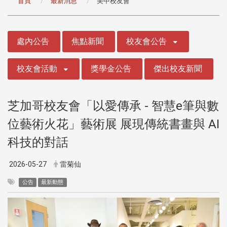
首頁
最新消息
美中校友會
:::
處內公告
焦點新聞
校友會公告
校友會活動
獎學金公告
傑出校友新聞
芝加哥校友會「以愛傳承 - 智慧e筆與數
位藝術火花」藝術展 展現傳統書畫與 AI
科技的對話
2026-05-27
雷菊仙
公告
最新動態