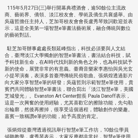
115年5月27日(三)舉行開幕典禮酒會，逾50餘位主流政
商、藝術界、僑領、淡江校友會、學術及僑生共襄盛舉。由
吳蘊哲擔任主持人，芝加哥校友會會長盧秀琴致詞歡迎並表
示，這是全美第一場智慧e筆書法藝術展，融合傳統與數位
的藝術對話。
駐芝加哥辦事處處長類延峰指出，科技必須要與人文結
合，臺灣淡江大學獨創的智慧e筆書法，書法結合科技，賦
予科技新生命，在AI時代找到新的角色之外，也為科技賦予
新的使命，展覽非常的有意義。臺裔音樂家李惠怡與吳光玄
小提琴演奏，表演多首臺灣傳統民俗歌曲。張炳煌透過影片
向大家分享智慧e筆的研發；吳蘊哲則示範智慧e筆使用，貴
賓們共同體驗智慧e筆書法，聯合寫出「淡江智慧e筆，美國
芝城發光」。Evanston Art Center館長 Paula Danoff表示，
這是一次興奮的使用經驗，尤其喜歡它的擦除功能，先勾勒
出輪廓，然後再擦掉，很享受這個過程，體驗創作的樂趣。
嘉賓一致稱讚e筆的功能，給予高度的肯定。
張炳煌從臺灣透過視訊舉行智慧e筆工作坊，10餘位學員
傾聽教學，盧秀琴表示，大家反應都非常好，智慧e筆使用