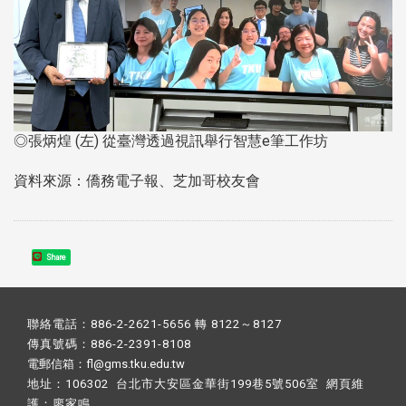
◎張炳煌 (左) 從臺灣透過視訊舉行智慧e筆工作坊
資料來源：僑務電子報、芝加哥校友會
Share
聯絡電話：886-2-2621-5656 轉 8122～8127
傳真號碼：886-2-2391-8108
電郵信箱：fl@gms.tku.edu.tw
地址：106302 台北市大安區金華街199巷5號506室 網頁維
護：
廖家鳴​