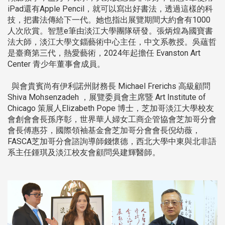
iPad還有Apple Pencil，就可以寫出好書法，透過這樣的科
技，把書法傳給下一代。她也指出展覽期間大約會有1000
人次欣賞。智慧e筆由淡江大學團隊研發。張炳煌為國寶書
法大師，淡江大學文錙藝術中心主任，中文系教授。吳蘊哲
是臺裔第三代，熱愛藝術，2024年起擔任 Evanston Art
Center 青少年董事會成員。
與會貴賓尚有伊利諾州財務長 Michael Frerichs 高級顧問
Shiva Mohsenzadeh ，展覽委員會主席暨 Art Institute of
Chicago 策展人Elizabeth Pope 博士，芝加哥淡江大學校友
會創會會長孫序彰，世界華人婦女工商企管協會芝加哥分會
會長傅惠芬，國際領袖基金會芝加哥分會會長倪幼薇，
FASCA芝加哥分會諮詢導師錢懷德，西北大學中東與北非語
系主任鍾琪及淡江校友會顧問吳建輝醫師。