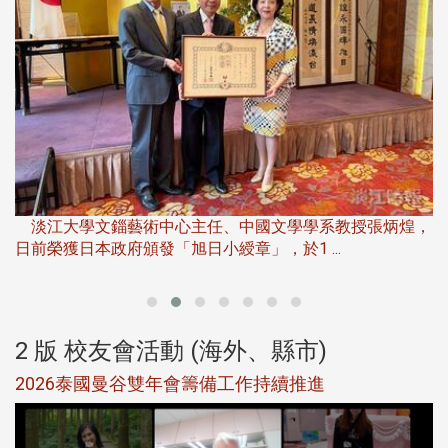
淡
下
淡江大學文錙藝術中心主任、中國文學學系教授張炳煌，
日前榮獲日本政府頒發「旭日小綬章」，於1 ...
董
2 版 校友會活動 (海外、縣市)
選
2026泰國曼谷雙年會籌備工作持續推進
5