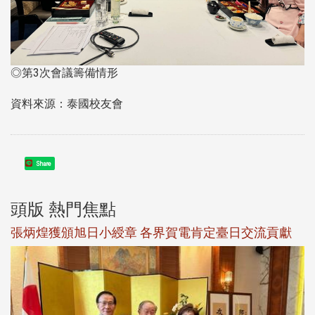
◎第3次會議籌備情形
資料來源：泰國校友會
Share
頭版 熱門焦點
新
張炳煌獲頒旭日小綬章 各界賀電肯定臺日交流貢獻