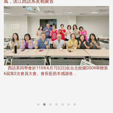
風，淡江西語系友相聚首
，
西語系同學會於115年6月7日(日)在台北校園D509舉辦第
6屆第2次會員大會。會長藍挹丰感謝各 ...
第