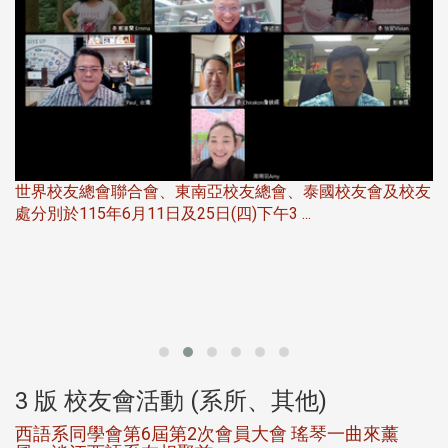
世界校友總會聯合會、東南亞校友總會、泰國校友會及校友
服
處分別於115年6月11日及25日(四)下午3 ...
北
大
3 版 校友會活動 (系所、其他)
西語系同學會第6屆第2次會員大會 瑤琴一曲來薰