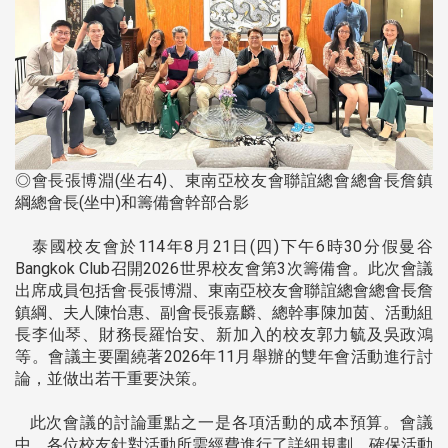
◎會長張博淵(坐右4)、東南亞校友會聯誼總會總會長詹鎮
綱總會長(坐中)和籌備會幹部合影
泰國校友會於114年8月21日(四)下午6時30分假曼谷
Bangkok Club召開2026世界校友會第3次籌備會。此次會議
出席成員包括會長張博淵、東南亞校友會聯誼總會總會長詹
鎮綱、夫人陳怡惠、副會長張嘉麟、總幹事陳加茵、活動組
長李仙琴、財務長羅怡安、新加入的校友郭力毓及吳政鴻
等。會議主要圍繞著2026年11月舉辦的雙年會活動進行討
論，並做出若干重要決策。
此次會議的討論重點之一是各項活動的成本預算。會議
中，各位校友針對活動所需經費進行了詳細規劃，確保活動