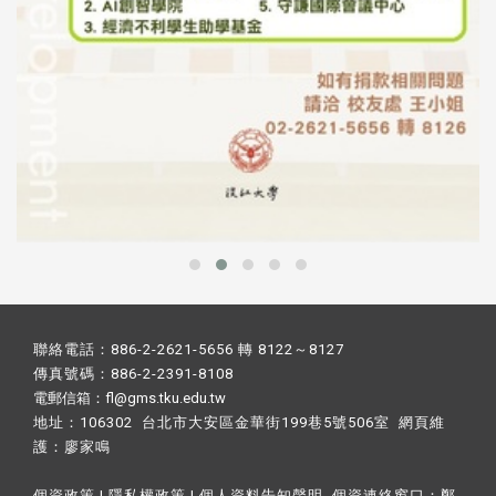
聯絡電話：886-2-2621-5656 轉 8122～8127
傳真號碼：886-2-2391-8108
電郵信箱：fl@gms.tku.edu.tw
地址：106302 台北市大安區金華街199巷5號506室 網頁維
護：
廖家鳴​
個資政策
|
隱私權政策
|
個人資料告知聲明
個資連絡窗口：
鄭