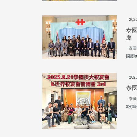
2025
治大學主任秘書、中文系校友
校友處執行長彭春陽於115年
守正，於115年6月2日(二)率政
30日(四)榮退，為其十四年來
泰
大學校友服務相關同仁蒞臨本 ...
校友服務、凝聚海內外校友情 ...
慶
泰國校
國慶
 版 校友會活動 (海
2 版 校友會活動 (海
外、縣市)
外、縣市)
東校友會6月活動
台北市校友會6月份活動
2025
泰國
泰國校
3次籌