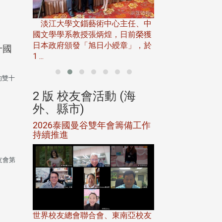
淡江大學推廣教育處
13日(六)舉辦「
淡江大學文錙藝術中心主任、中
屆開學典禮暨共識營，
15)年7
國文學學系教授張炳煌，日前榮獲
事會於6月
日本政府頒發「旭日小綬章」，於
十國
1 ...
行的雙十
(海
2 版 校友會活動 (海
2 版 校友會
外、縣市)
外、縣市)
5年年中
2026泰國曼谷雙年會籌備工作
北加州校友會參
116年
持續推進
仲夏舞會 牛仔之
下屆世界
歡
校友會第
世界校友總會聯合會、東南亞校友