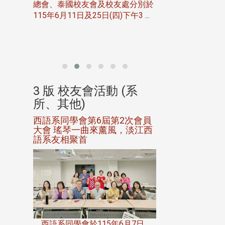
總會、泰國校友會及校友處分別於
7日(日)
115年6月11日及25日(四)下午3 ...
務中心
北加州校友會於115
開115
晚，參加由北加州
聯合會在Foster Ci ..
(系
3 版 校友會活動 (系
3 版 校友會
所、其他)
所、其他)
進會第2
西語系同學會第6屆第2次會員
第一屆淡韻盃歌
大會 瑤琴一曲來薰風，淡江西
賽公開抽籤 落
語系友相聚首
正、公開競賽精
一次會員
在台北校
西語系同學會於115年6月7日