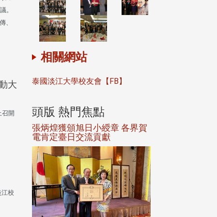
會議。
宣傳、
相關網站
泰國淡江大學校友會【FB】
動大
頭版 熱門焦點
頭版 熱門焦
上召開
選案報部
張炳煌獲頒旭日小綬章 各界賀
觀勢匯天下校友
聘范巽綠
電肯定臺日交流貢獻
淡江校