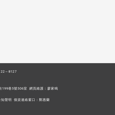
122～8127
街199巷5號506室 網頁維護：
廖家鳴​
告知聲明
個資連絡窗口：
鄭惠蘭