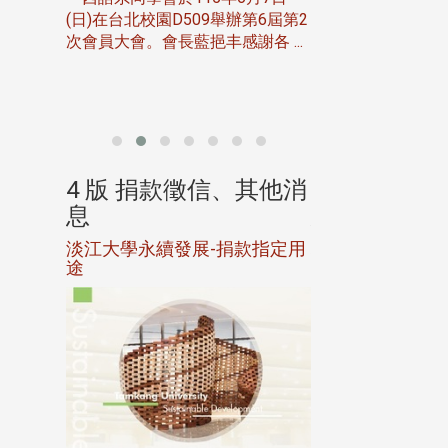
伯申研發
(日)在台北校園D509舉辦第6屆第2
次會員大會。會長藍挹丰感謝各 ...
由社團法人淡江大
合總會主辦的「淡
韻盃歌唱大賽」，於11
、其他消
4 版 捐款徵信、其他消
4 版 捐款
息
息
淡江大學永續發展-捐款指定用
校友個人資料保
途
母校配合「個人資
行，並導入個資管
個人資料應盡善良
並於母校 ...