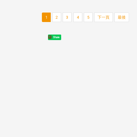
東校友會於115年6月10日(三)
台北市校友會於6月6日(六)舉辦
16日(二)，27名校友夥伴一同前
「新店瑠公圳知性健行活動」
1
2
3
4
5
下一頁
最後
中國寧夏省參訪，活 ...
領隊温明正學長與副領隊呂惠
姐的精 ...
Share
 版 校友會活動 (系
3 版 校友會活動 (系
所、其他)
所、其他)
機系友會第3屆第4次理監事
風保系友會蘭陽探梅漫遊 齊
議暨系友論壇
共譜初夏歡樂樂章
在連日大雨陰霾下，風保系友