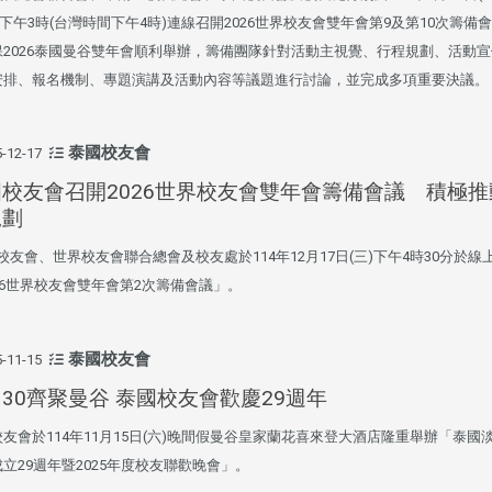
)下午3時(台灣時間下午4時)連線召開2026世界校友會雙年會第9及第10次籌備
保2026泰國曼谷雙年會順利舉辦，籌備團隊針對活動主視覺、行程規劃、活動
安排、報名機制、專題演講及活動內容等議題進行討論，並完成多項重要決議。
泰國校友會
-12-17
校友會召開2026世界校友會雙年會籌備會議 積極推
規劃
頭版 熱門焦點
頭版 熱門焦點
友會、世界校友會聯合總會及校友處於114年12月17日(三)下午4時30分於線
26世界校友會雙年會第2次籌備會議」。
處
校友處新任執行長武士戎上
淡江大學董事會議改
念
任 攜手校友共創淡江新里程
聘任許輝煌為校長 新
董事
泰國校友會
-11-15
30齊聚曼谷 泰國校友會歡慶29週年
友會於114年11月15日(六)晚間假曼谷皇家蘭花喜來登大酒店隆重舉辦「泰國
立29週年暨2025年度校友聯歡晚會」。