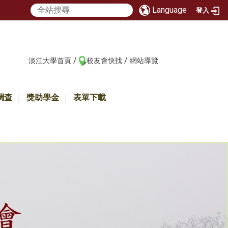
Language
登入
/
/
:::
淡江大學首頁
校友會快找
網站導覽
調查
獎助學金
表單下載