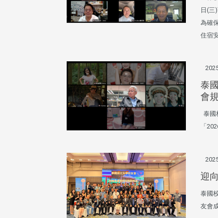
日(三
為確
住宿
2025
泰國
會
頭版 熱門焦點
頭版 熱門焦點
泰國校
「20
治大學主任秘書曾守正率隊
十四載深耕校友情誼 校友
訪校友處 深化校友工作交
執行長彭春陽榮退 校友感
共享實務經驗
相伴同行
2025
迎向
泰國校
友會成