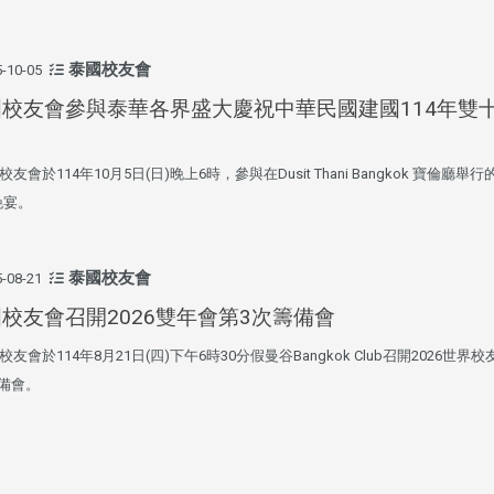
淡江大學於115年7月30日(四)舉
辦布達暨單位主管交接典禮。115
泰國校友會
-10-05
7月
本校校長葛煥昭將於今(1
學年度校友服務暨資源發展 ...
深耕
月31日(五)任期屆滿。董
國校友會參與泰華各界盛大慶祝中華民國建國114年雙
24日(三)下午5時 ...
友會於114年10月5日(日)晚上6時，參與在Dusit Thani Bangkok 寶倫廳舉
晚宴。
2 版 校友會活動 (海
2 版 校友會活動 
外、縣市)
外、縣市)
台中市校友會拜會盧秀燕市
南加州校友會召開11
泰國校友會
-08-21
長 校友交流智慧治理凝聚向
理事會議 許宗由當選
校友會召開2026雙年會第3次籌備會
心力
會長 並獲授權承辦
校友雙年會
友會於114年8月21日(四)下午6時30分假曼谷Bangkok Club召開2026世界
備會。