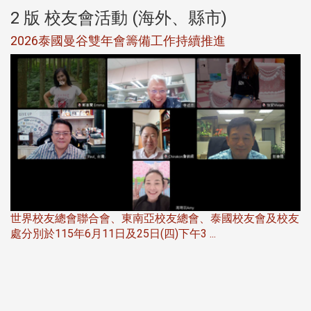
2 版 校友會活動 (海外、縣市)
選
2026泰國曼谷雙年會籌備工作持續推進
5
世界校友總會聯合會、東南亞校友總會、泰國校友會及校友
服
處分別於115年6月11日及25日(四)下午3 ...
北
大