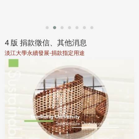
第
4 版 捐款徵信、其他消息
淡江大學永續發展-捐款指定用途
於