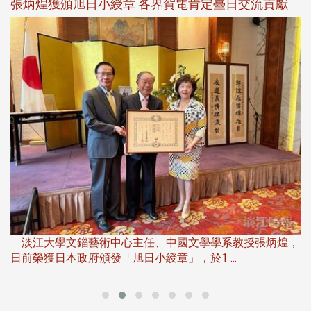
新
張炳煌獲頒旭日小綬章 各界賀電肯定臺日交流貢獻
淡
下
淡江大學文錙藝術中心主任、中國文學學系教授張炳煌，
日前榮獲日本政府頒發「旭日小綬章」，於1 ...
董