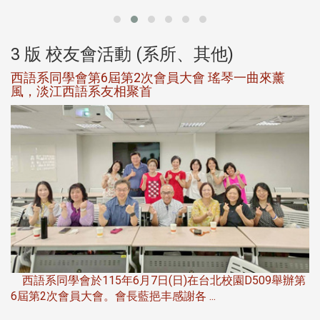
3 版 校友會活動 (系所、其他)
西語系同學會第6屆第2次會員大會 瑤琴一曲來薰
風，淡江西語系友相聚首
，
西語系同學會於115年6月7日(日)在台北校園D509舉辦第
6屆第2次會員大會。會長藍挹丰感謝各 ...