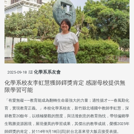
化學系系友會
2025-09-18
化學系校友李虹慧獲師鐸獎肯定 感謝母校提供無
限學習可能
「有愛無礙——教育能成為翻轉生命最強大的力量；適性揚才——春風勤化
育，實現教育正義。」本校化學系校友，新竹縣北埔國中教師李虹慧，深
耕教育20餘年，以積極樂觀的態度，與活潑創意的教育熱忱，帶領偏鄉學
生戰勝資源困境，展現優異的學習成果，其傑出的教學成就，榮獲2025年
師鐸獎的肯定，於114年9月18日(四)於台北喜來登大飯店接受表揚。