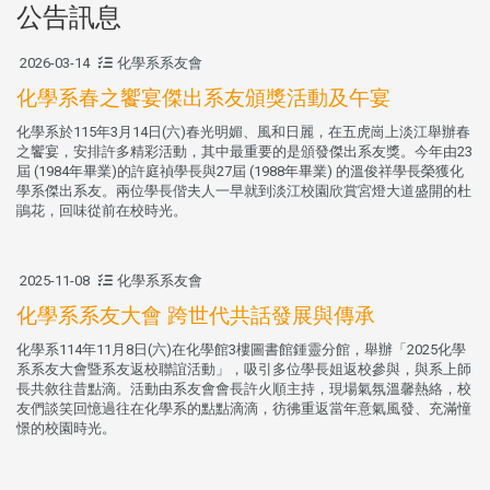
公告訊息
2026-03-14
化學系系友會
化學系春之饗宴傑出系友頒獎活動及午宴
化學系於115年3月14日(六)春光明媚、風和日麗，在五虎崗上淡江舉辦春
之饗宴，安排許多精彩活動，其中最重要的是頒發傑出系友獎。今年由23
屆 (1984年畢業)的許庭禎學長與27屆 (1988年畢業) 的溫俊祥學長榮獲化
學系傑出系友。兩位學長偕夫人一早就到淡江校園欣賞宮燈大道盛開的杜
鵑花，回味從前在校時光。
2025-11-08
化學系系友會
化學系系友大會 跨世代共話發展與傳承
化學系114年11月8日(六)在化學館3樓圖書館鍾靈分館，舉辦「2025化學
系系友大會暨系友返校聯誼活動」，吸引多位學長姐返校參與，與系上師
長共敘往昔點滴。活動由系友會會長許火順主持，現場氣氛溫馨熱絡，校
友們談笑回憶過往在化學系的點點滴滴，彷彿重返當年意氣風發、充滿憧
憬的校園時光。