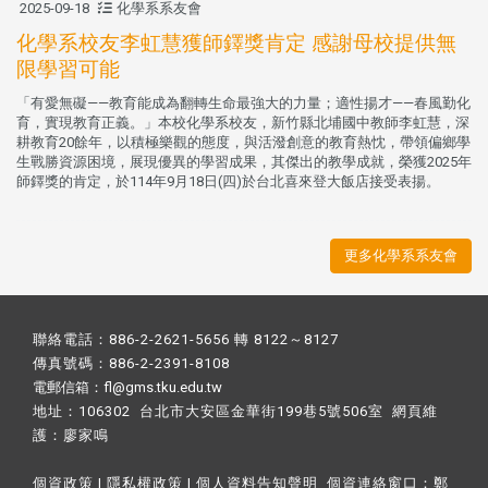
2025-09-18
化學系系友會
化學系校友李虹慧獲師鐸獎肯定 感謝母校提供無
限學習可能
「有愛無礙——教育能成為翻轉生命最強大的力量；適性揚才——春風勤化
育，實現教育正義。」本校化學系校友，新竹縣北埔國中教師李虹慧，深
耕教育20餘年，以積極樂觀的態度，與活潑創意的教育熱忱，帶領偏鄉學
生戰勝資源困境，展現優異的學習成果，其傑出的教學成就，榮獲2025年
師鐸獎的肯定，於114年9月18日(四)於台北喜來登大飯店接受表揚。
更多化學系系友會
聯絡電話：886-2-2621-5656 轉 8122～8127
傳真號碼：886-2-2391-8108
電郵信箱：fl@gms.tku.edu.tw
地址：106302 台北市大安區金華街199巷5號506室 網頁維
護：
廖家鳴​
個資政策
|
隱私權政策
|
個人資料告知聲明
個資連絡窗口：
鄭