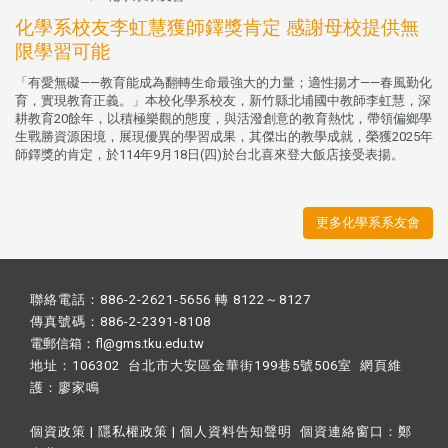
化學系校友李虹慧獲師鐸獎肯定 感謝母校提供無
限學習可能
「有愛無礙——教育能成為翻轉生命最強大的力量；適性揚才——春風勤化
育，實現教育正義。」本校化學系校友，新竹縣北埔國中教師李虹慧，深
耕教育20餘年，以積極樂觀的態度，與活潑創意的教育熱忱，帶領偏鄉學
生戰勝資源困境，展現優異的學習成果，其傑出的教學成就，榮獲2025年
師鐸獎的肯定，於114年9月18日(四)於台北喜來登大飯店接受表揚。
更多化學系系友會
聯絡電話：886-2-2621-5656 轉 8122～8127
傳真號碼：886-2-2391-8108
電郵信箱：fl@gms.tku.edu.tw
地址：106302 台北市大安區金華街199巷5號506室 網頁維
護：
廖家鳴​
個資政策
|
隱私權政策
|
個人資料告知聲明
個資連絡窗口：
鄭