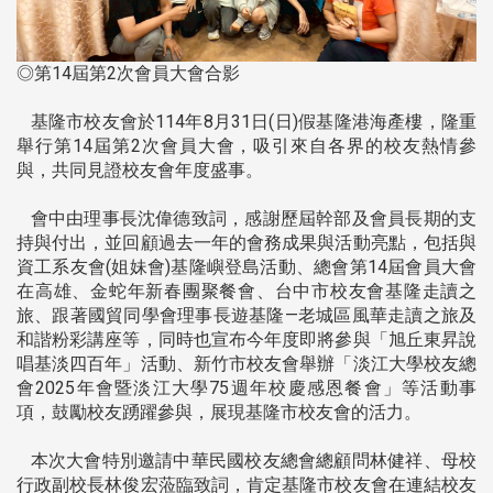
◎第14屆第2次會員大會合影
基隆市校友會於114年8月31日(日)假基隆港海產樓，隆重
舉行第14屆第2次會員大會，吸引來自各界的校友熱情參
與，共同見證校友會年度盛事。
會中由理事長沈偉德致詞，感謝歷屆幹部及會員長期的支
持與付出，並回顧過去一年的會務成果與活動亮點，包括與
資工系友會(姐妹會)基隆嶼登島活動、總會第14屆會員大會
在高雄、金蛇年新春團聚餐會、台中市校友會基隆走讀之
旅、跟著國貿同學會理事長遊基隆—老城區風華走讀之旅及
和諧粉彩講座等，同時也宣布今年度即將參與「旭丘東昇說
唱基淡四百年」活動、新竹市校友會舉辦「淡江大學校友總
會2025年會暨淡江大學75週年校慶感恩餐會」等活動事
項，鼓勵校友踴躍參與，展現基隆市校友會的活力。
本次大會特別邀請中華民國校友總會總顧問林健祥、母校
行政副校長林俊宏蒞臨致詞，肯定基隆市校友會在連結校友