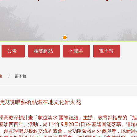
公告
相關網站
下載區
電子報
會
電子報
頭版 熱門焦點
頭版 熱門焦點
走讀與說唱藝術點燃在地文化新火花
處
校友處新任執行長武士戎上
淡江大學董事會議改
念
任 攜手校友共創淡江新里程
聘任許輝煌為校長 新
學高教深耕計畫「數位淡水 國際鏈結」主辦、教育部指導的「
董事
基淡四百年」活動，於114年9月28日(日)在基隆圓滿落幕。這場
、創意說唱與餐敘交流的盛會，成功匯聚校內外參與者，以新穎