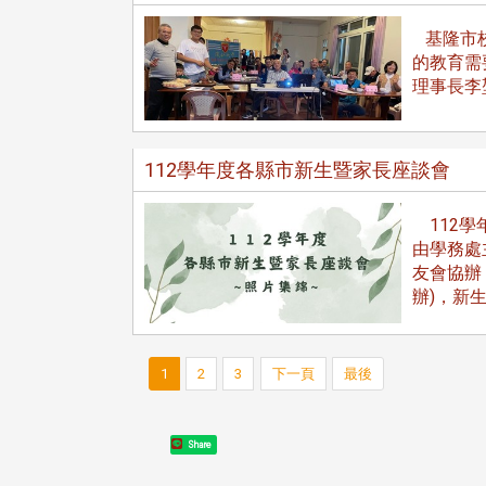
基隆市校
的教育需
理事長李
112學年度各縣市新生暨家長座談會
112學
由學務處
友會協辦
辦)，新
1
2
3
下一頁
最後
Share