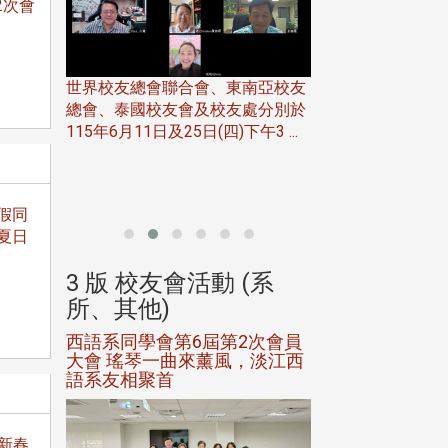
2次會
世界校友總會聯合會、東南亞校友
總會、泰國校友會及校友處分別於
7日(日)
115年6月11日及25日(四)下午3 ...
務中心
北加州校友會於115
開115
晚，參加由北加州
聯合會在Foster Ci ..
假同
夏日
(系
3 版 校友會活動 (系
3 版 校友會
所、其他)
所、其他)
進會第2
西語系同學會第6屆第2次會員
第一屆淡韻盃歌
大會 瑤琴一曲來薰風，淡江西
賽公開抽籤 落
語系友相聚首
正、公開競賽精
新春