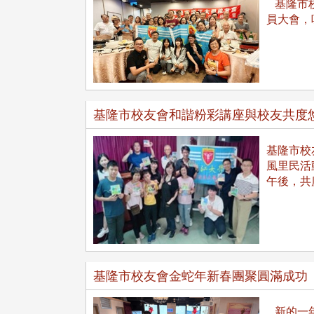
基隆市校
員大會，
東校友會於115年6月10日(三)
台北市校友會於6月6日(六)舉辦
16日(二)，27名校友夥伴一同前
「新店瑠公圳知性健行活動」
基隆市校友會和諧粉彩講座與校友共度
中國寧夏省參訪，活 ...
領隊温明正學長與副領隊呂惠
姐的精 ...
基隆市校
風里民活
午後，共
 版 校友會活動 (系
3 版 校友會活動 (系
所、其他)
所、其他)
機系友會第3屆第4次理監事
風保系友會蘭陽探梅漫遊 齊
議暨系友論壇
共譜初夏歡樂樂章
基隆市校友會金蛇年新春團聚圓滿成功
新的一年