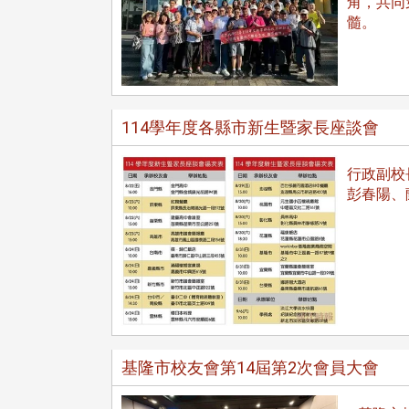
角，共同
髓。
114學年度各縣市新生暨家長座談會
治大學主任秘書、中文系校友
校友處執行長彭春陽於115年
行政副校
守正，於115年6月2日(二)率政
30日(四)榮退，為其十四年來
彭春陽、
大學校友服務相關同仁蒞臨本 ...
校友服務、凝聚海內外校友情 ...
 版 校友會活動 (海
2 版 校友會活動 (海
外、縣市)
外、縣市)
東校友會6月活動
台北市校友會6月份活動
基隆市校友會第14屆第2次會員大會