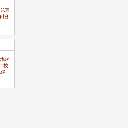
「兒童
創會
北場次
生校
故停