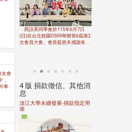
一次會員
在台北校
西語系同學會於115年6月7日
伯申研發
(日)在台北校園D509舉辦第6屆第2
次會員大會。會長藍挹丰感謝各 ...
由社團法人淡江大
合總會主辦的「淡
韻盃歌唱大賽」，於11
校友會
中，
、其他消
4 版 捐款徵信、其他消
4 版 捐款
幹事
息
息
淡江大學永續發展-捐款指定用
校友個人資料保
途