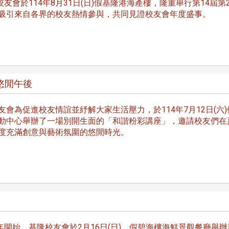
友會於114年8月31日(日)假基隆港海產樓，隆重舉行第14屆第
吸引來自各界的校友熱情參與，共同見證校友會年度盛事。
南加州校友會於115年6月2
台中市校友會於115年6月24日
在美國洛杉磯華僑文教服
，在
(三)舉辦拜會台中市政府活動。參
悠閒午後
（洛僑文化中心）會議室召
玲學
訪團由母校戰略所所長李大中、 ...
...
友會為促進校友情誼並紓解大家生活壓力，於114年7月12日(六)
動中心舉辦了一場別開生面的「和諧粉彩講座」，邀請校友們在
度充滿創意與藝術氛圍的悠閒時光。
3 版 校友會活動 (系
3 版 校友會活動 
所、其他)
所、其他)
聚
【校友來訪】香港校友會前會
邱孝賢接任跨業合作協
長葉雅琴、杜天寶學長
屆理事長
開始，基隆校友會於2月16日(日)，假碧海樓海鮮景觀餐廳舉辦