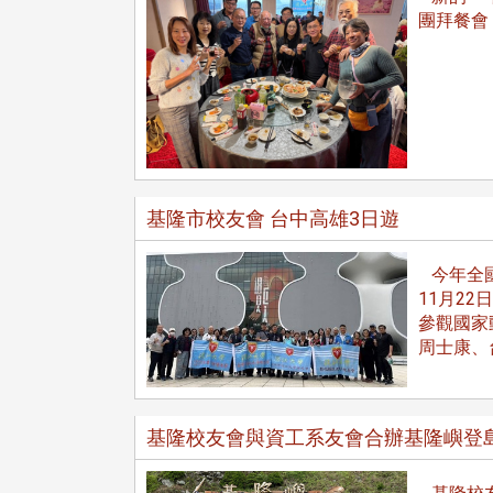
團拜餐會
在連日大雨陰霾下，風保系友
在115年6月27日(六)舉辦的一
遊，神奇迎來超幸運好天氣。大 .
江大學電子與電機系友會於115
6月28日在台北校區盛大舉辦
無人科技與前瞻應用論壇」，特
基隆市校友會 台中高雄3日遊
請 ...
今年全國
11月2
4 版 捐款徵信、其他消
4 版 捐款徵信、其他
參觀國家
息
息
周士康、
友個人資料保護聲明
歡迎訂閱校友e報！
基隆校友會與資工系友會合辦基隆嶼登