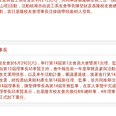
會與資工系友會於9月21日(六)，共同舉辦基隆嶼登島三合一(
登山塔)活動，活動統籌亦由資工系友會學長陳登財及基隆校友會
劃，當日基隆校友會理事長沈偉德帶領逾40人登島。
事長
友會於6月29日(六)，舉行第14屆第1次會員大會暨第1次理、
由第13屆理事長邱孝賢主持，會中報告前一年度舉辦及參與活動
收支運用情形，以及來年活動計畫，審議通過後，接著進行第14
改選，經投票結果順利產生第14屆新任理、監事，並共同推舉沈
14屆理事長，陳聖燁學長為第14屆常務監事，在眾人掌聲中完
理學長邱孝賢表示，在基隆市校友會共擔任8年總幹事，4年理事
正式卸下重任。