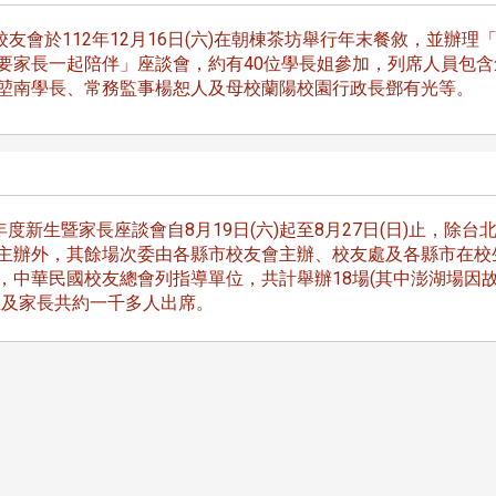
友會於112年12月16日(六)在朝棟茶坊舉行年末餐敘，並辦理
要家長一起陪伴」座談會，約有40位學長姐參加，列席人員包含
堃南學長、常務監事楊恕人及母校蘭陽校園行政長鄧有光等。
年度新生暨家長座談會自8月19日(六)起至8月27日(日)止，除台
主辦外，其餘場次委由各縣市校友會主辦、校友處及各縣市在校
，中華民國校友總會列指導單位，共計舉辦18場(其中澎湖場因
生及家長共約一千多人出席。