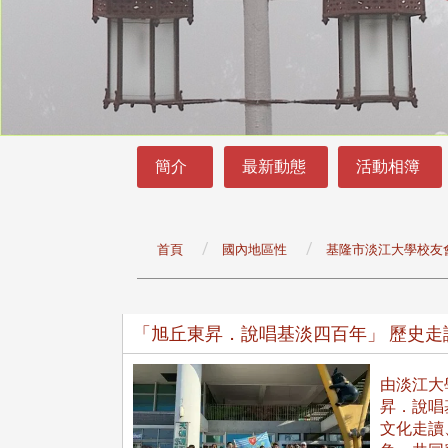
:::
:::
簡介
最新動態
活動相簿
首頁
國內地區性
基隆市淡江大學校友
頭版 熱門焦點
頭版 熱門焦點
「旭丘東昇．說唱基淡四百年」 歷史
治大學主任秘書曾守正率隊
十四載深耕校友情誼 校友
訪校友處 深化校友工作交
執行長彭春陽榮退 校友感
由淡江大
共享實務經驗
相伴同行
昇．說唱
文化走讀