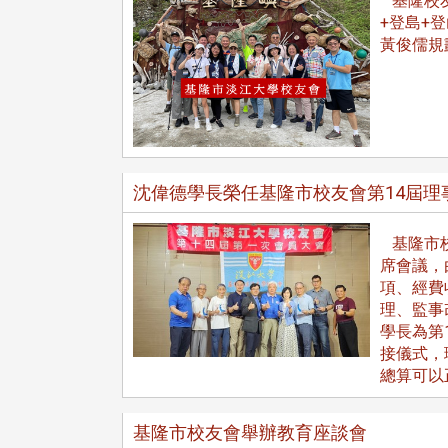
基隆校友
+登島+
校配合「個人資料保護法」之施
黃俊儒規
，並導入個資管理，對於校友之
人資料應盡善良管理人之責任，
於母校 ...
沈偉德學長榮任基隆市校友會第14屆理
基隆市校
席會議，
項、經費
理、監事
學長為第
接儀式，
總算可以
基隆市校友會舉辦教育座談會