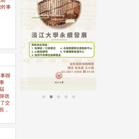
繞島
總幹事
母校配合「個人資
行，並導入個資管
個人資料應盡善良
並於母校 ...
監事聯
事
屆
偉德
成了交
長，