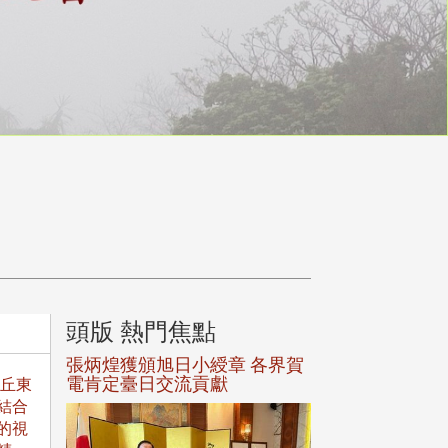
頭版 熱門焦點
頭版 熱門焦
選案報部
張炳煌獲頒旭日小綬章 各界賀
觀勢匯天下校友
聘范巽綠
電肯定臺日交流貢獻
旭丘東
結合
的視