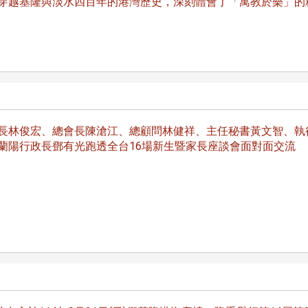
穿越基隆與淡水四百年的港灣歷史，深刻體會了「寓教於樂」的
淡江大學於115年7月30日(四)舉
辦布達暨單位主管交接典禮。115
7月
本校校長葛煥昭將於今(1
學年度校友服務暨資源發展 ...
長林俊宏、總會長陳滄江、總顧問林健祥、主任秘書黃文智、執
深耕
月31日(五)任期屆滿。董
蘭陽行政長鄧有光跑透全台16場新生暨家長座談會面對面交流
24日(三)下午5時 ...
2 版 校友會活動 (海
2 版 校友會活動 
外、縣市)
外、縣市)
台中市校友會拜會盧秀燕市
南加州校友會召開11
長 校友交流智慧治理凝聚向
理事會議 許宗由當選
心力
會長 並獲授權承辦
校友雙年會