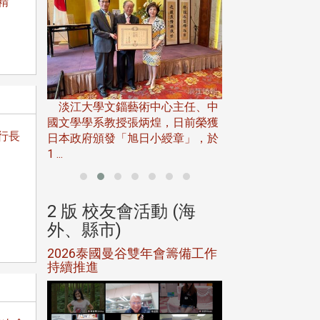
精
淡江大學推廣教育處
13日(六)舉辦「
淡江大學文錙藝術中心主任、中
屆開學典禮暨共識營，
15)年7
國文學學系教授張炳煌，日前榮獲
行長
事會於6月
日本政府頒發「旭日小綬章」，於
1 ...
(海
2 版 校友會活動 (海
2 版 校友會
外、縣市)
外、縣市)
5年年中
2026泰國曼谷雙年會籌備工作
北加州校友會參
116年
持續推進
仲夏舞會 牛仔之
下屆世界
歡