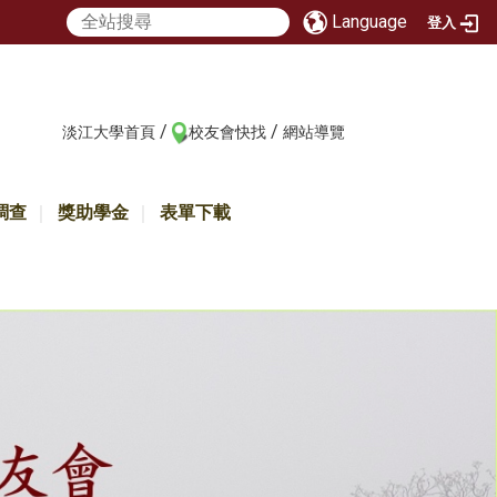
Language
登入
/
/
:::
淡江大學首頁
校友會快找
網站導覽
調查
獎助學金
表單下載