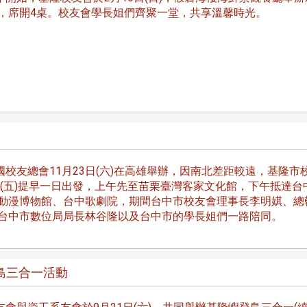
，席開4桌。校友會學長姐們齊聚一堂，共享溫馨時光。
跨業合作協進會第二屆第
香港校友會前會長葉雅琴學姐與
會
大會於6月5日下午7時，
杜天寶學長一家，於115年6月4日
日
園D508室舉行，本校潘
(四)返校拜訪校友處，受到校友 ...
..
長、 ...
校友總會11月23日(六)在高雄舉辦，因南北差距較遠，基隆市
2日(五)提早一日出發，上午先至苗栗臺灣客家文化館，下午抵達台
消
4 版 捐款徵信、其他消
4 版 捐款徵信
動漫博物館、台中歌劇院，期間台中市校友會理事長李明娸、總
息
息
台中市數位局局長林谷隆以及台中市的學長姐們一路陪同。
歡迎使用「淡江大學校園徵才
捐款芳名錄
線上系統」
島三合一活動