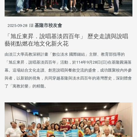
基隆市校友會
2025-09-28
「旭丘東昇．說唱基淡四百年」 歷史走讀與說唱
藝術點燃在地文化新火花
由淡江大學高教深耕計畫「數位淡水 國際鏈結」主辦、教育部指導的
「旭丘東昇．說唱基淡四百年」活動，於114年9月28日(日)在基隆圓滿落
幕。這場結合文化走讀、創意說唱與餐敘交流的盛會，成功匯聚校內外參
與者，以新穎的視角，共同穿越基隆與淡水四百年的港灣歷史，深刻體會
了「寓教於樂」的精髓。