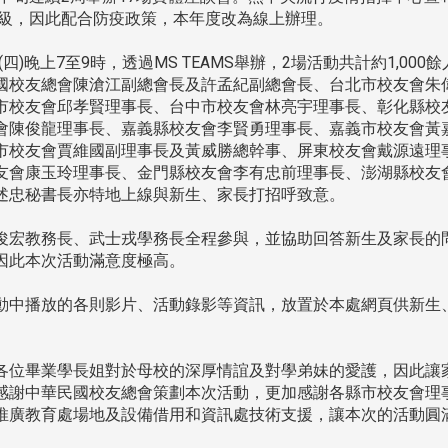
二級，因此配合防疫政策，本年度改為線上辦理。
四)晚上7至9時，透過MS TEAMS舉辦，2場活動共計約1,000餘
國校友總會陳滄江副總會長及許孟紀副總會長、台北市校友會朱
市校友會邱孝賢理事長、台中市校友會林亮宇理事長、彰化縣校
會陳俊龍理事長、嘉義縣校友會李賢勇理事長、嘉義市校友會黃
市校友會賈維國副理事長及黃威勝總幹事、屏東校友會戴源遠理
友會康玉玲理事長、金門縣校友會李有忠前理事長、澎湖縣校友
述忠秘書長亦特地上線與新生、家長打招呼致意。
俊宏教務長、武士戎學務長全程參與，並協助回答新生及家長的
因此本次活動滿意度極高。
動中播放的各則影片、活動錄影等資訊，放置於本處網頁供新生
各位畢業學長姐對於母校的深厚情誼及對學弟妹的愛護，因此讓
感謝中華民國校友總會策劃本次活動，更加感謝各縣市校友會理
推廣教育處場地及設備借用和資訊處技術支援，讓本次的活動圓