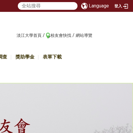
Language
登入
/
/
:::
淡江大學首頁
校友會快找
網站導覽
調查
獎助學金
表單下載