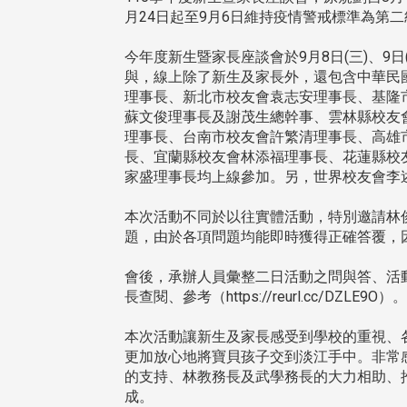
月24日起至9月6日維持疫情警戒標準為第
今年度新生暨家長座談會於9月8日(三)、9日(
與，線上除了新生及家長外，還包含中華民
理事長、新北市校友會袁志安理事長、基隆
蘇文俊理事長及謝茂生總幹事、雲林縣校友
理事長、台南市校友會許繁清理事長、高雄
長、宜蘭縣校友會林添福理事長、花蓮縣校
家盛理事長均上線參加。另，世界校友會李
本次活動不同於以往實體活動，特別邀請林
題，由於各項問題均能即時獲得正確答覆，
會後，承辦人員彙整二日活動之問與答、活
長查閱、參考（https://reurl.cc/DZLE9O）。
本次活動讓新生及家長感受到學校的重視、
更加放心地將寶貝孩子交到淡江手中。非常
的支持、林教務長及武學務長的大力相助、
成。