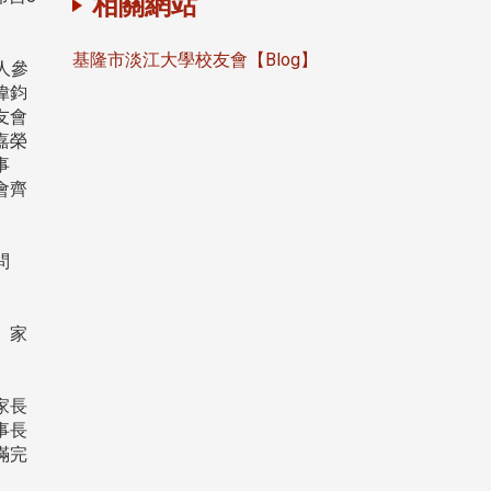
相關網站
基隆市淡江大學校友會【Blog】
人參
偉鈞
友會
嘉榮
事
會齊
問
、家
家長
事長
滿完