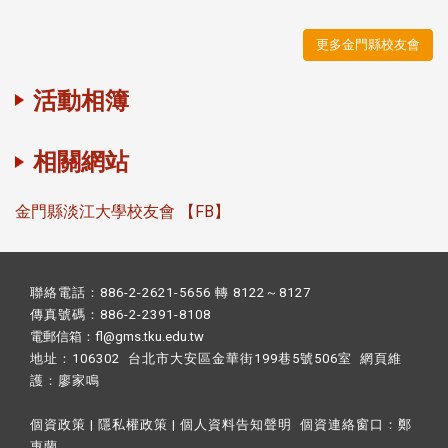
更多金門縣校友會
活動相簿
相關網站
金門縣淡江大學校友會 【FB】
聯絡電話：886-2-2621-5656 轉 8122～8127
傳真號碼：886-2-2391-8108
電郵信箱：fl@gms.tku.edu.tw
地址：106302 台北市大安區金華街199巷5號506室 網頁維
護：
廖家鳴​
個資政策
|
隱私權政策
|
個人資料告知聲明
個資連絡窗口：
鄭
惠蘭