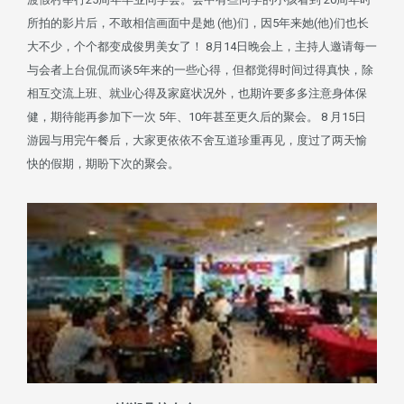
所拍的影片后，不敢相信画面中是她 (他)们，因5年来她(他)们也长
大不少，个个都变成俊男美女了！ 8月14日晚会上，主持人邀请每一
与会者上台侃侃而谈5年来的一些心得，但都觉得时间过得真快，除
相互交流上班、就业心得及家庭状况外，也期许要多多注意身体保
健，期待能再参加下一次 5年、10年甚至更久后的聚会。 8 月15日
游园与用完午餐后，大家更依依不舍互道珍重再见，度过了两天愉
快的假期，期盼下次的聚会。