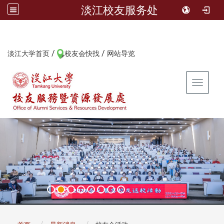
淡江校友服务处
/
/
:::
淡江大学首页
校友会快找
网站导览
Toggle 
:::