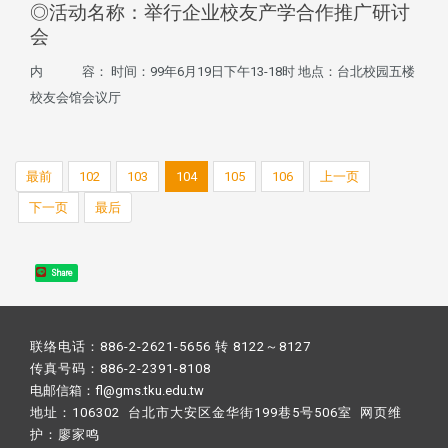
◎活动名称：举行企业校友产学合作推广研讨
会
内 容： 时间：99年6月19日下午13-18时 地点：台北校园五楼
校友会馆会议厅
最前
102
103
104
105
106
上一页
下一页
最后
Share
联络电话：886-2-2621-5656 转 8122～8127
传真号码：886-2-2391-8108
电邮信箱：fl@gms.tku.edu.tw
地址：106302 台北市大安区金华街199巷5号506室 网页维
护：
廖家鸣​