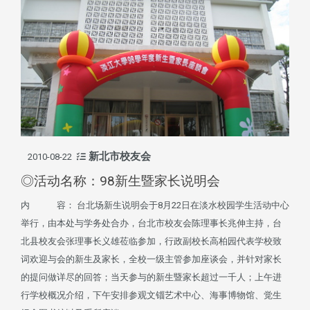
新北市校友会
2010-08-22
◎活动名称：98新生暨家长说明会
内 容： 台北场新生说明会于8月22日在淡水校园学生活动中心
举行，由本处与学务处合办，台北市校友会陈理事长兆伸主持，台
北县校友会张理事长义雄莅临参加，行政副校长高柏园代表学校致
词欢迎与会的新生及家长，全校一级主管参加座谈会，并针对家长
的提问做详尽的回答；当天参与的新生暨家长超过一千人；上午进
行学校概况介绍，下午安排参观文锱艺术中心、海事博物馆、觉生