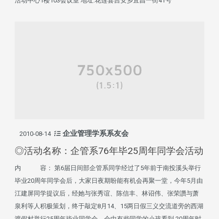
活动中心1楼103会议室 地址:花莲县吉安乡宜昌一街41号
企业管理学系系友会
2010-08-14
◎活动名称：企管系76年毕25周年同学会活动
内 容： 第6届日间部企管系同学经过了5年前于南投溪头举行
毕业20周年同学会后，大家日夜期盼能有机会再聚一堂，今年5月由
江建屏同学提议后，经她与张秀谊、陈信丰、林诏伟、张荣讚与萧
泉利等人积极策划，终于敲定8月14、15两日假三义交流道旁的西湖
渡假村举行25周年毕业同学会。会中有些同学的小孩看到 20周年时