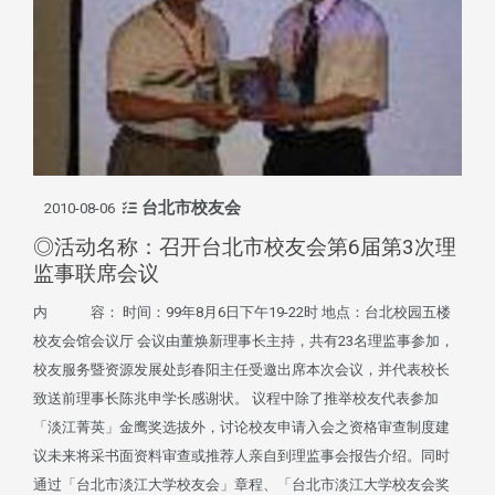
台北市校友会
2010-08-06
◎活动名称：召开台北市校友会第6届第3次理
监事联席会议
内 容： 时间：99年8月6日下午19-22时 地点：台北校园五楼
校友会馆会议厅 会议由董焕新理事长主持，共有23名理监事参加，
校友服务暨资源发展处彭春阳主任受邀出席本次会议，并代表校长
致送前理事长陈兆申学长感谢状。 议程中除了推举校友代表参加
「淡江菁英」金鹰奖选拔外，讨论校友申请入会之资格审查制度建
议未来将采书面资料审查或推荐人亲自到理监事会报告介绍。同时
通过「台北市淡江大学校友会」章程、「台北市淡江大学校友会奖