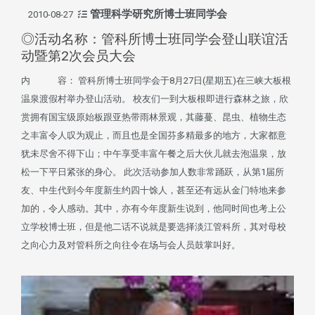
管理科学研究所博士班同学会
2010-08-27
◎活动名称：管科所博士班同学会登山联谊活
动暨第2次会员大会
内 容： 管科所博士班同学会于8月27日(星期五)在三峡大板根
温泉渡假村举办登山活动。 校友们一到大板根即进行森林之旅，欣
赏拥有国宝级原始板跟亚热带雨林景观，其藤蔓、昆虫、植物生态
之丰富令人叹为观止，而且也是全国芬多精最多的地方，大家都意
犹未尽舍不得下山；中午享受丰富午餐之后大伙儿就去泡温泉，放
松一下平日紧张的身心。 此次活动参加人数非常踊跃，从第1届所
友、中生代到今年度新生约四十馀人，甚至还有远从金门特地来参
加的，令人感动。其中，亦有今年度新生说到，他同时间也考上公
立学校博士班，但是他二话不说就是要选择淡江管科所，其对母校
之向心力及对管科所之向往令在场与会人员鼓掌叫好。