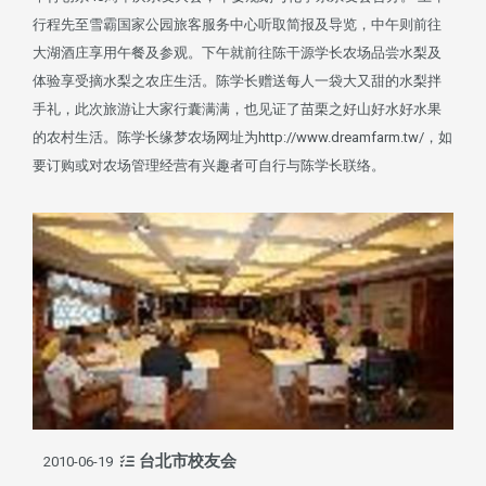
行程先至雪霸国家公园旅客服务中心听取简报及导览，中午则前往
大湖酒庄享用午餐及参观。下午就前往陈干源学长农场品尝水梨及
体验享受摘水梨之农庄生活。陈学长赠送每人一袋大又甜的水梨拌
手礼，此次旅游让大家行囊满满，也见证了苗栗之好山好水好水果
的农村生活。陈学长缘梦农场网址为http://www.dreamfarm.tw/，如
要订购或对农场管理经营有兴趣者可自行与陈学长联络。
台北市校友会
2010-06-19