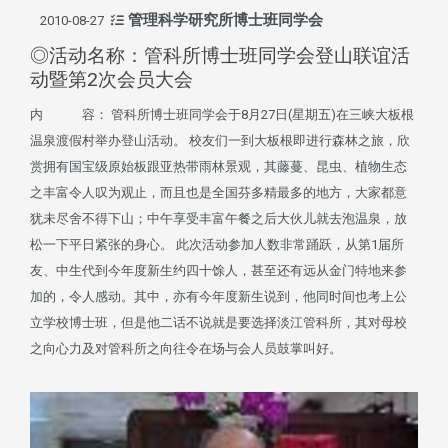
管理科学研究所博士班同学会
2010-08-27
◎活动名称：管科所博士班同学会登山联谊活
动暨第2次会员大会
内 容： 管科所博士班同学会于8月27日(星期五)在三峡大板根
温泉渡假村举办登山活动。 校友们一到大板根即进行森林之旅，欣
赏拥有国宝级原始板跟亚热带雨林景观，其藤蔓、昆虫、植物生态
之丰富令人叹为观止，而且也是全国芬多精最多的地方，大家都意
犹未尽舍不得下山；中午享受丰富午餐之后大伙儿就去泡温泉，放
松一下平日紧张的身心。 此次活动参加人数非常踊跃，从第1届所
友、中生代到今年度新生约四十馀人，甚至还有远从金门特地来参
加的，令人感动。其中，亦有今年度新生说到，他同时间也考上公
立学校博士班，但是他二话不说就是要选择淡江管科所，其对母校
之向心力及对管科所之向往令在场与会人员鼓掌叫好。