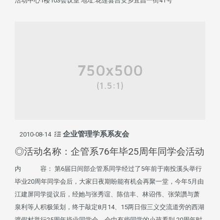
活动中心1楼103会议室 地址:花莲县吉安乡宜昌一街41号
企业管理学系系友会
2010-08-14
◎活动名称：企管系76年毕25周年同学会活动
内 容： 第6届日间部企管系同学经过了5年前于南投溪头举行
毕业20周年同学会后，大家日夜期盼能有机会再聚一堂，今年5月由
江建屏同学提议后，经她与张秀谊、陈信丰、林诏伟、张荣讚与萧
泉利等人积极策划，终于敲定8月14、15两日假三义交流道旁的西湖
渡假村举行25周年毕业同学会。会中有些同学的小孩看到 20周年时