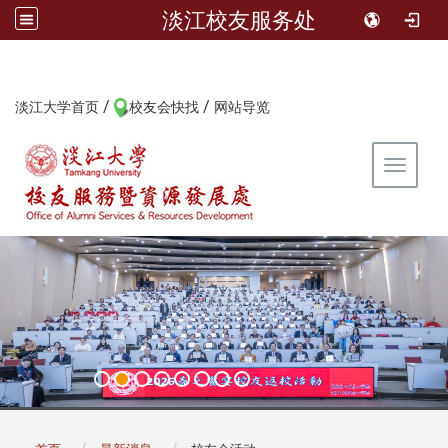
淡江校友服务处
/
/
:::
淡江大学首页
校友会快找
网站导览
Toggle 
:::