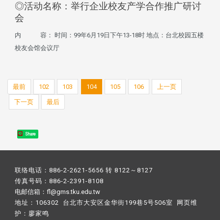
◎活动名称：举行企业校友产学合作推广研讨
会
内 容： 时间：99年6月19日下午13-18时 地点：台北校园五楼
校友会馆会议厅
最前
102
103
104
105
106
上一页
下一页
最后
Share
联络电话：886-2-2621-5656 转 8122～8127
传真号码：886-2-2391-8108
电邮信箱：fl@gms.tku.edu.tw
地址：106302 台北市大安区金华街199巷5号506室 网页维
护：
廖家鸣​