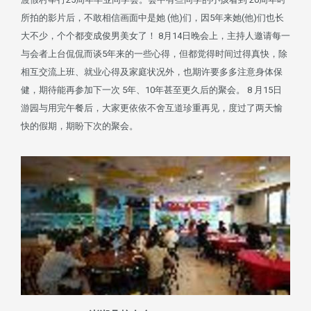
所拍的影片后，不敢相信画面中是她 (他)们，因5年来她(他)们也长
大不少，个个都变成俊男美女了！ 8月14日晚会上，主持人邀请每一
与会者上台侃侃而谈5年来的一些心得，但都觉得时间过得真快，除
相互交流上班、就业心得及家庭状况外，也期许要多多注意身体保
健，期待能再参加下一次 5年、10年甚至更久后的聚会。 8 月15日
游园与用完午餐后，大家更依依不舍互道珍重再见，度过了两天愉
快的假期，期盼下次的聚会。