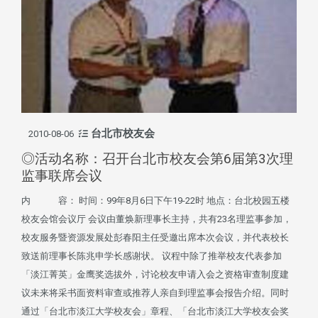
台北市校友会
2010-08-06
◎活动名称：召开台北市校友会第6届第3次理
监事联席会议
内 容： 时间：99年8月6日下午19-22时 地点：台北校园五楼
校友会馆会议厅 会议由董焕新理事长主持，共有23名理监事参加，
校友服务暨资源发展处彭春阳主任受邀出席本次会议，并代表校长
致送前理事长陈兆申学长感谢状。 议程中除了推举校友代表参加
「淡江菁英」金鹰奖选拔外，讨论校友申请入会之资格审查制度建
议未来将采书面资料审查或推荐人亲自到理监事会报告介绍。同时
通过「台北市淡江大学校友会」章程、「台北市淡江大学校友会奖