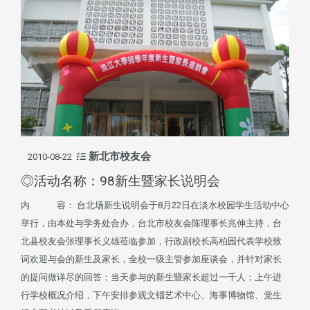
新北市校友会
2010-08-22
◎活动名称：98新生暨家长说明会
内 容： 台北场新生说明会于8月22日在淡水校园学生活动中心
举行，由本处与学务处合办，台北市校友会陈理事长兆伸主持，台
北县校友会张理事长义雄莅临参加，行政副校长高柏园代表学校致
词欢迎与会的新生及家长，全校一级主管参加座谈会，并针对家长
的提问做详尽的回答；当天参与的新生暨家长超过一千人；上午进
行学校概况介绍，下午安排参观文锱艺术中心、海事博物馆、觉生