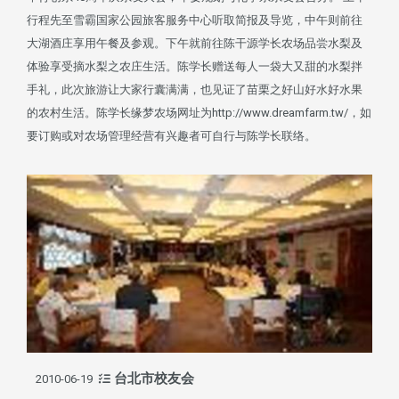
行程先至雪霸国家公园旅客服务中心听取简报及导览，中午则前往
大湖酒庄享用午餐及参观。下午就前往陈干源学长农场品尝水梨及
体验享受摘水梨之农庄生活。陈学长赠送每人一袋大又甜的水梨拌
手礼，此次旅游让大家行囊满满，也见证了苗栗之好山好水好水果
的农村生活。陈学长缘梦农场网址为http://www.dreamfarm.tw/，如
要订购或对农场管理经营有兴趣者可自行与陈学长联络。
台北市校友会
2010-06-19