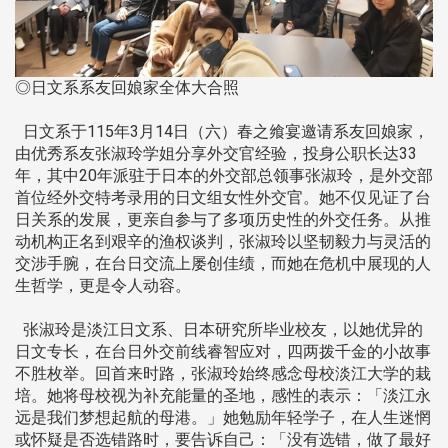
◎日文系系友回娘家全体大合照
日文系于115年3月14日（六）春之飨宴邀请系友回娘家，
由优秀系友张淑玲学姐分享外交官经验，投身公职长达33
年，其中20年派驻于日本的外交部总领事张淑玲，是外交部
首位经外交特考录用的日文组女性外交官。她不仅见证了台
日关系的发展，更亲自参与了多项历史性的外交任务。从推
动机构正名到艰辛的渔权谈判，张淑玲以坚韧毅力与灵活的
交涉手腕，在台日交流上屡创佳绩，而她在危机中展现的人
生哲学，更是令人动容。
张淑玲是淡江日文系、日本研究所毕业校友，以她优异的
日文专长，在台日外交前线睿智应对，四两拨千金的小故事
不胜枚举。回首来时路，张淑玲始终感念母校淡江大学的栽
培。她将母校视为补充能量的圣地，感性的表示：「淡江永
远是我们梦想起航的母港。」她勉励年轻学子，在人生迷惘
或怀疑是否选错路时，要告诉自己：「没有选错，做了最好