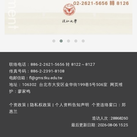
联络电话：886-2-2621-5656 转 8122～8127
传真号码：886-2-2391-8108
电邮信箱：fl@gms.tku.edu.tw
地址：106302 台北市大安区金华街199巷5号506室 网页维
护：
廖家鸣​
个资政策
|
隐私权政策
|
个人资料告知声明
个资连络窗口：
郑
惠兰
造访人次 : 28868260
最后更新日期 :
2026-08-06 15:25