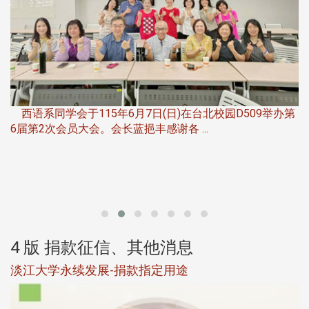
，
西语系同学会于115年6月7日(日)在台北校园D509举办第
6届第2次会员大会。会长蓝挹丰感谢各 ...
第
4 版 捐款征信、其他消息
淡江大学永续发展-捐款指定用途