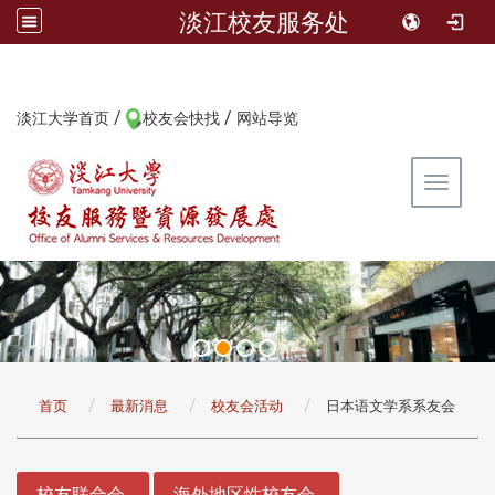
淡江校友服务处
/
/
:::
淡江大学首页
校友会快找
网站导览
Toggle 
:::
首页
最新消息
校友会活动
日本语文学系系友会
:::
校友联合会
海外地区性校友会