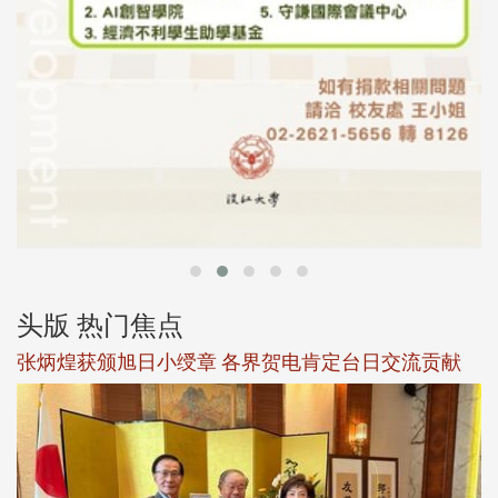
头版 热门焦点
新
张炳煌获颁旭日小绶章 各界贺电肯定台日交流贡献