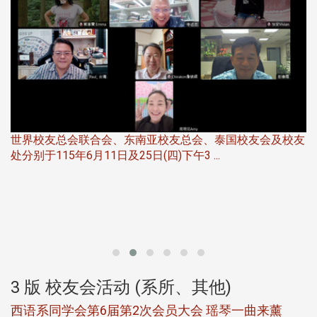
世界校友总会联合会、东南亚校友总会、泰国校友会及校友
服
处分别于115年6月11日及25日(四)下午3 ...
北
大
3 版 校友会活动 (系所、其他)
西语系同学会第6届第2次会员大会 瑶琴一曲来薰