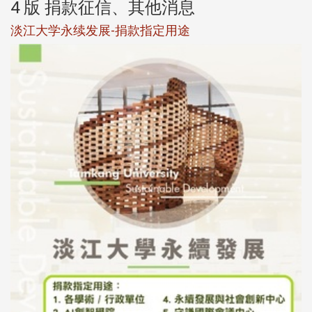
4 版 捐款征信、其他消息
淡江大学永续发展-捐款指定用途
于