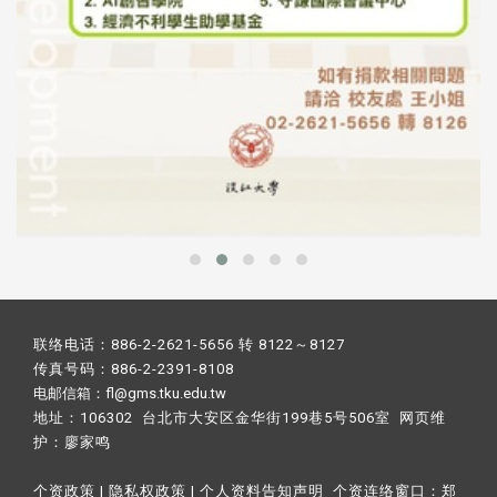
联络电话：886-2-2621-5656 转 8122～8127
传真号码：886-2-2391-8108
电邮信箱：fl@gms.tku.edu.tw
地址：106302 台北市大安区金华街199巷5号506室 网页维
护：
廖家鸣​
个资政策
|
隐私权政策
|
个人资料告知声明
个资连络窗口：
郑