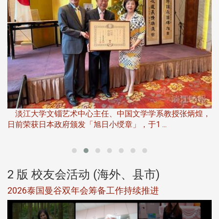
淡
下
淡江大学文锱艺术中心主任、中国文学学系教授张炳煌，
日前荣获日本政府颁发「旭日小绶章」，于1 ...
董
2 版 校友会活动 (海外、县市)
选
2026泰国曼谷双年会筹备工作持续推进
5