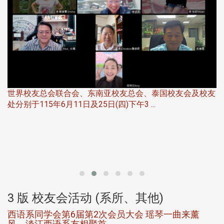
世界校友总会联合会、东南亚校友总会、泰国校友会及校友
服
处分别于115年6月11日及25日(四)下午3 ...
北
大
3 版 校友会活动 (系所、其他)
西语系同学会第6届第2次会员大会 瑶琴一曲来薰
风，淡江西语系友相聚首