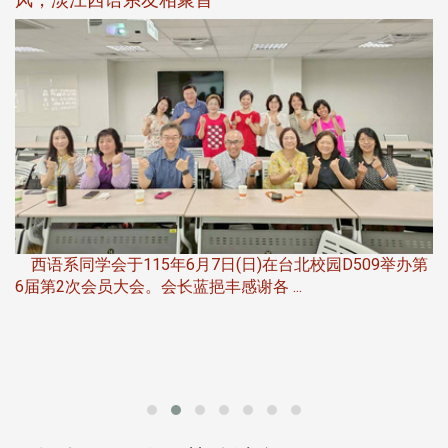
，
西语系同学会于115年6月7日(日)在台北校园D509举办第
6届第2次会员大会。会长蓝挹丰感谢各 ...
第