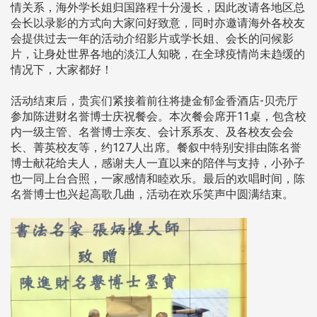
情关系，海外学长姐归国路程十分漫长，因此改请各地区总
会长以录影的方式向大家问好致意，同时亦邀请海外各校友
会提供过去一年的活动介绍影片或学长姐、会长的问候影
片，让身处世界各地的淡江人知晓，在全球疫情尚未趋缓的
情况下，大家都好！
活动结束后，贵宾们紧接着前往将捷金郁金香酒店-贝壳厅
参加陈进财名誉博士庆祝餐会。本次餐会席开11桌，包含校
内一级主管、名誉博士亲友、会计系系友、及各校友会会
长、菁英校友等，约127人出席。餐叙中特别安排由陈名誉
博士献花给夫人，感谢夫人一直以来的陪伴与支持，小孙子
也一同上台合照，一家感情和睦欢乐。最后的欢唱时间，陈
名誉博士也兴起高歌几曲，活动在欢乐笑声中圆满结束。