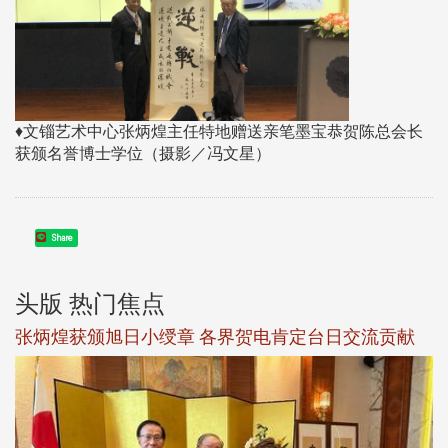
♦文锱艺术中心张炳煌主任特地赠送亲笔墨宝恭贺陈总会长
获颁名誉博士学位（摄影／冯文星）
Share
头版 热门焦点
新
张炳煌获颁旭日小绶章 各界贺电肯定台日交流贡献