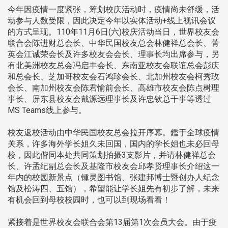
今年因疫情一度紧张，筹划校庆活动时，疫情尚未舒缓，活
动参与人数受限，因此决定今年以实体活动+线上视讯会议
的方式呈现。110年11月6日(六)校庆活动当日，世界校友会
联合会陈进财总会长、中华民国校友总会林健祥总会长、菁
英会江诚荣会长及许多校友会会长、理事长均出席参与，另
有北美洲校友总会冯启丰会长、东南亚校友会联谊总会彭庆
和总会长、芝加哥校友会石鸿珍会长、北加州校友会柯秀玫
会长、南加州校友会陈君愉前会长、高雄市校友会陈点树理
事长、屏东县校友会戴源远理事长及许忠钦总干事等透过
MS Teams线上参与。
校友返校活动由中华民国校友总会拉开序幕。鑑于全球疫情
关系，许多海外学长姐久未回国，国内的学长姐也未必回母
校，因此偕同本处共同策划拍摄3支影片，并请林健祥总会
长、许孟纪副总会长及基隆市校友会邱孝贤理事长介绍这一
年内的校园新景点（锺灵图书馆、张建邦博士暨创办人纪念
馆及松涛四、五馆），希望能让学长姐先有初步了解，未来
有机会回到母校校园时，也可以到现场看看！
紧接着是世界校友会联合会第13届第1次会员大会。由于疫