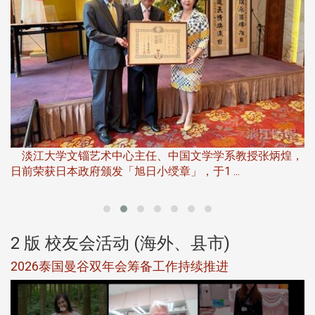
淡
下
淡江大学文锱艺术中心主任、中国文学学系教授张炳煌，
日前荣获日本政府颁发「旭日小绶章」，于1 ...
董
2 版 校友会活动 (海外、县市)
选
2026泰国曼谷双年会筹备工作持续推进
5