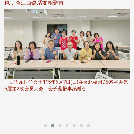
风，淡江西语系友相聚首
，
西语系同学会于115年6月7日(日)在台北校园D509举办第
6届第2次会员大会。会长蓝挹丰感谢各 ...
第