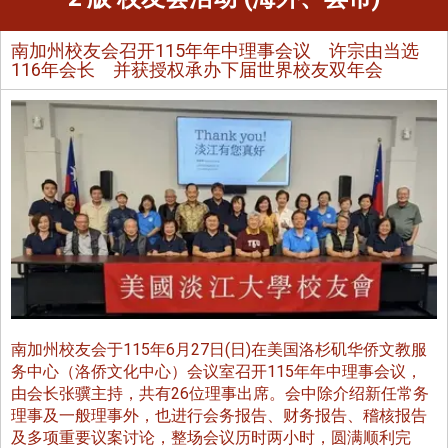
南加州校友会召开115年年中理事会议 许宗由当选
116年会长 并获授权承办下届世界校友双年会
南加州校友会于115年6月27日(日)在美国洛杉矶华侨文教服
务中心（洛侨文化中心）会议室召开115年年中理事会议，
由会长张骥主持，共有26位理事出席。会中除介绍新任常务
理事及一般理事外，也进行会务报告、财务报告、稽核报告
及多项重要议案讨论，整场会议历时两小时，圆满顺利完