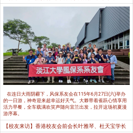
在连日大雨阴霾下，风保系友会在115年6月27日(六)举办
的一日游，神奇迎来超幸运好天气。大夥带着雀跃心情享用
活力早餐，全车载满欢笑声随向宜兰出发，拉开这场初夏漫
游序幕。
【校友来访】香港校友会前会长叶雅琴、杜天宝学长