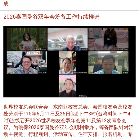
成。
2026泰国曼谷双年会筹备工作持续推进
世界校友总会联合会、东南亚校友总会、泰国校友会及校友
处分别于115年6月11日及25日(四)下午3时(台湾时间下午4
时)连线召开2026世界校友会双年会第11及第12次筹备会
议。为确保2026泰国曼谷双年会顺利举办，筹备团队针对活
动主视觉、行程规划、活动宣传、住宿安排、报名机制、专