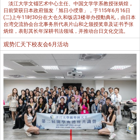
淡江大学文锱艺术中心主任、中国文学学系教授张炳煌，
日前荣获日本政府颁发「旭日小绶章」，于115年6月16日
(二)上午11时30分在大仓久和饭店3楼举办授勳典礼，由日本
台湾交流协会台北事务所代表片山和之颁授奖章及证书予张
炳煌，表彰其长年深耕书法领域，并推动台日文化交流。
观势汇天下校友会6月活动