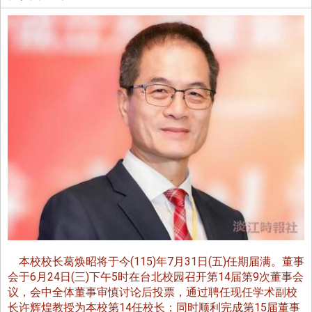
本校校长葛焕昭将于今(115)年7月31日(五)任期届满。董事
会于6月24日(三)下午5时在台北校园召开第14届第9次董事会
议，会中全体董事审慎讨论后投票，通过聘任现任学术副校
长许辉煌教授为本校第14任校长；同时顺利完成第15届董事