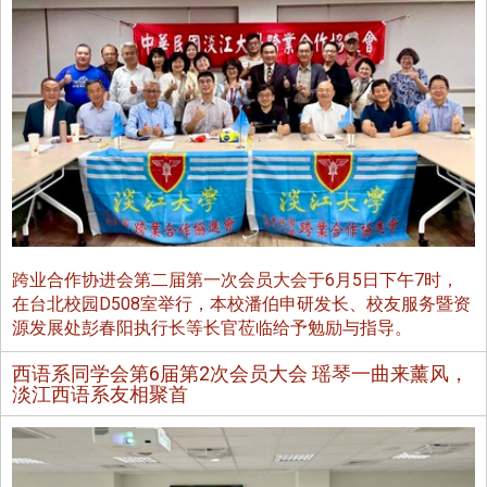
跨业合作协进会第二届第一次会员大会于6月5日下午7时，
在台北校园D508室举行，本校潘伯申研发长、校友服务暨资
源发展处彭春阳执行长等长官莅临给予勉励与指导。
西语系同学会第6届第2次会员大会 瑶琴一曲来薰风，
淡江西语系友相聚首