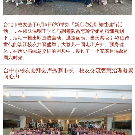
台北市校友会于6月6日(六)举办「新店瑠公圳知性健行活
动」，在领队温明正学长与副领队吕惠玲学姐的精细规划
下，活动一推出即造成轰动、迅速额满。当天共吸引43位跨
世代的淡江校友共襄盛举，大夥儿一同走出户外、强身健
体，在历史与绿意交织的脚步中，度过了一个充实且温馨的
周六时光。
台中市校友会拜会卢秀燕市长 校友交流智慧治理凝聚
向心力