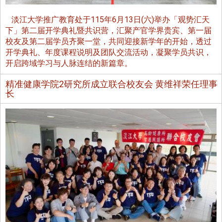
淡江大学推广教育处于115年6月13日(六)举办「观势汇天
下」第二届开学典礼暨共识营，汇聚产官学界贵宾、第一届
校友及第二届学员齐聚一堂，共同迎接新学年的开始，透过
开学典礼、年度课程说明及团队交流活动，凝聚学员共识，
开启跨域学习与人脉连结的新篇章。
精准健康学院2研究所成立联合校友会 黄维祥荣任理事
长