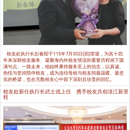
校友处执行长彭春阳于115年7月30日(四)荣退，为其十四
年来深耕校友服务、凝聚海内外校友情谊的重要历程画下圆
满句点。一路走来，他始终秉持服务至上的信念，以真诚、
热忱与坚持陪伴校友，成为连结母校与校友间最温暖、最坚
实的桥梁，也在无数校友心中留下深刻且珍贵的回忆。
校友处新任执行长武士戎上任 携手校友共创淡江新里
程