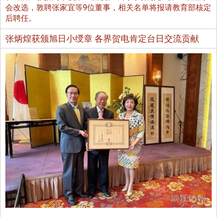
会改选，敦聘张家宜等9位董事，相关名单将报请教育部核定
后聘任。
张炳煌获颁旭日小绶章 各界贺电肯定台日交流贡献