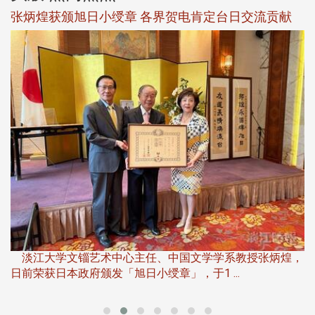
观势汇天下校友会6月活动
淡江大学推广教育处于115年6月13日(六)举办「观势汇天
下」第二届开学典礼暨共识营，汇聚产 ...
，
产