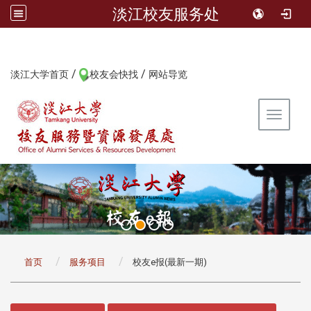
淡江校友服务处
/
/
:::
淡江大学首页
校友会快找
网站导览
Toggle 
:::
首页
服务项目
校友e报(最新一期)
:::