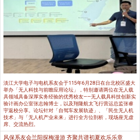
淡江大学电子与电机系友会于115年6月28日在台北校区盛大
举办「无人科技与前瞻应用论坛」，特别邀请两位在无人载
具领域具备深厚实务经验的优秀校友——无人载具科技创新实
验计画办公室张志翰博士，以及翔隆航太飞行营运总监张睿
宇返校分享。论坛针对「自驾车发展轨迹」、「民生无人机
技术」与「无人机产业未来」进行全方位剖析，现场座无虚
席、交流热烈。
风保系友会兰阳探梅漫游 齐聚共谱初夏欢乐乐章