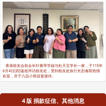
香港校友会前会长叶雅琴学姐与杜天宝学长一家，于115年
6月4日(四)返校拜访校友处，受到校友处执行长彭春阳热情
欢迎，并于六品小馆设宴接待。
4 版 捐款征信、其他消息