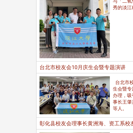
与「二氧
秀的淡江
在连日大雨阴霾下，风保系友
在115年6月27日(六)举办的一
游，神奇迎来超幸运好天气。大 .
台北市校友会10月庆生会暨专题演讲
江大学电子与电机系友会于115
6月28日在台北校区盛大举办
无人科技与前瞻应用论坛」，特
台北市校友
请 ...
生会暨专
办理，吸
事长王肇
等人。
4 版 捐款征信、其他消
4 版 捐款征信、其他
息
息
彰化县校友会理事长黄洲海、资工系校
友个人资料保护声明
欢迎订阅校友e报！