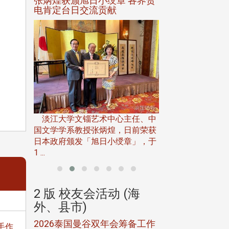
选案报部
张炳煌获颁旭日小绶章 各界贺
观势汇天下校友
聘范巽绿
电肯定台日交流贡献
淡江大学推广教育处
13日(六)举办「
淡江大学文锱艺术中心主任、中
届开学典礼暨共识营，
15)年7
国文学学系教授张炳煌，日前荣获
事会于6月
日本政府颁发「旭日小绶章」，于
1 ...
(海
2 版 校友会活动 (海
2 版 校友会
外、县市)
外、县市)
5年年中
2026泰国曼谷双年会筹备工作
北加州校友会参
手作