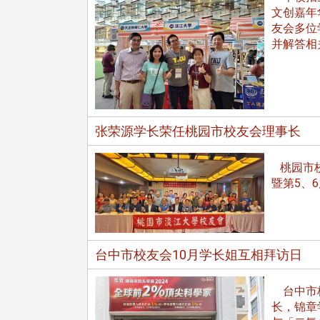
文创嘉年
友会多位
并解答相
张荣源学长荣任桃园市校友会理事长
东校友会于115年6月10日(三)
台北市校友会于6月6日(六)举办
16日(二)，27名校友夥伴一同前
「新店瑠公圳知性健行活动」
桃园市校
中国宁夏省参访，活 ...
领队温明正学长与副领队吕惠
暨第5、
姐的精 ...
台中市校友会10月学长姐互相拜访日
 版 校友会活动 (系
3 版 校友会活动 (系
所、其他)
所、其他)
台中市校
机系友会第3届第4次理监事
风保系友会兰阳探梅漫游 齐
长，锦章
议暨系友论坛
共谱初夏欢乐乐章