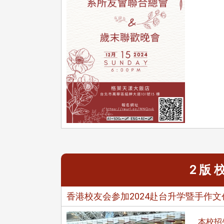
治大学主任秘书曾守正率队
十四载深耕校友情谊 校友
访校友处 深化校友工作交
执行长彭春阳荣退 校友感
共享实务经验
相伴同行
治大学主任秘书、中文系校友
校友处执行长彭春阳于115年
守正，于115年6月2日(二)率政
30日(四)荣退，为其十四年来
大学校友服务相关同仁莅临本 ...
校友服务、凝聚海内外校友情 ...
2 版
 版 校友会活动 (海
2 版 校友会活动 (海
香港校友会参加2024赴台升学暨手作
外、县市)
外、县市)
东校友会6月活动
台北市校友会6月份活动
本校招生策