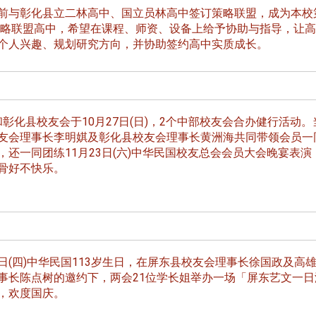
线上系统」
与彰化县立二林高中、国立员林高中签订策略联盟，成为本校
6策略联盟高中，希望在课程、师资、设备上给予协助与指导，让
个人兴趣、规划研究方向，并协助签约高中实质成长。
彰化县校友会于10月27日(日)，2个中部校友会合办健行活动。
友会理事长李明娸及彰化县校友会理事长黄洲海共同带领会员一
，还一同团练11月23日(六)中华民国校友总会会员大会晚宴表演
骨好不快乐。
0日(四)中华民国113岁生日，在屏东县校友会理事长徐国政及高
事长陈点树的邀约下，两会21位学长姐举办一场「屏东艺文一日
，欢度国庆。