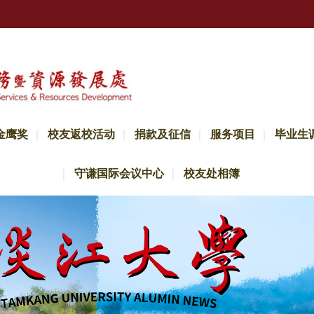
金鹰奖
校友返校活动
捐款及征信
服务项目
毕业生
守谦国际会议中心
校友处相簿