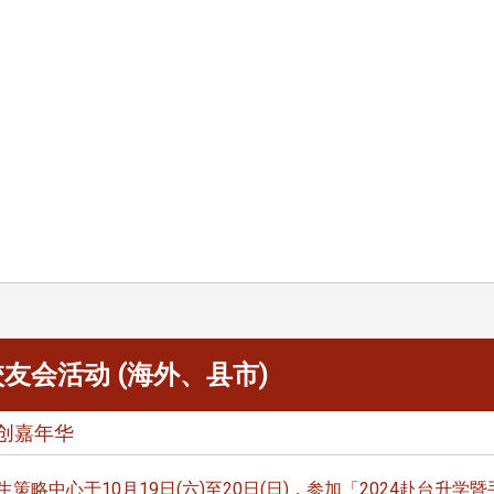
处
校友处新任执行长武士戎上
淡江大学董事会议改
念
任 携手校友共创淡江新里程
聘任许辉煌为校长 新
董事
淡江大学于115年7月30日(四)举
办布达暨单位主管交接典礼。115
7月
本校校长葛焕昭将于今(1
学年度校友服务暨资源发展 ...
深耕
月31日(五)任期届满。董
24日(三)下午5时 ...
 校友会活动 (海外、县市)
2 版 校友会活动 (海
2 版 校友会活动 
文创嘉年华
外、县市)
外、县市)
台中市校友会拜会卢秀燕市
南加州校友会召开11
略中心于10月19日(六)至20日(日)，参加「2024赴台升学暨