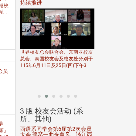
116年
持续推进
仲夏舞会 牛仔之
港校
下届世界
欢
系，
世界校友总会联合会、东南亚校友
总会、泰国校友会及校友处分别于
7日(日)
115年6月11日及25日(四)下午3 ...
务中心
会员
北加州校友会于115
开115
晚，参加由北加州
联合会在Foster Ci ..
(系
3 版 校友会活动 (系
3 版 校友会
所、其他)
所、其他)
学
进会第2
西语系同学会第6届第2次会员
第一届淡韵杯歌
源」
大会 瑶琴一曲来薰风，淡江西
赛公开抽籤 落