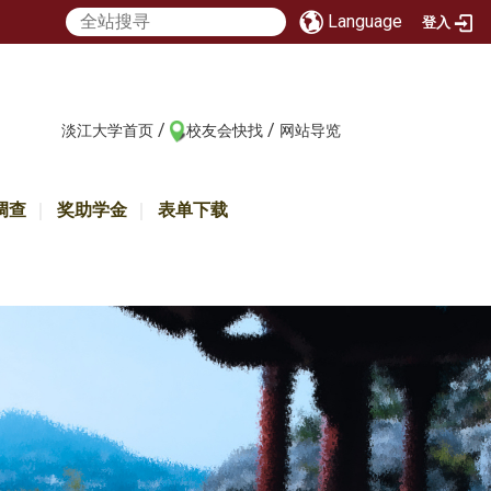
Language
登入
/
/
:::
淡江大学首页
校友会快找
网站导览
调查
奖助学金
表单下载