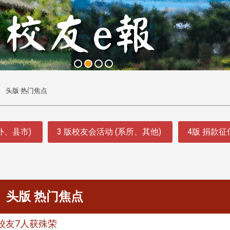
头版 热门焦点
外、县市)
3 版校友会活动 (系所、其他)
4版 捐款
头版 热门焦点
校友7人获殊荣