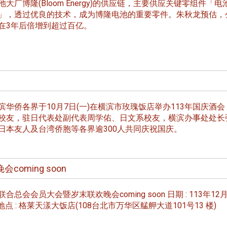
大厂博隆(Bloom Energy)的供应链，主要供应关键零组件「电
」，透过优良的技术，成为博隆电池的重要零件。朱秋龙预估，
在3年后倍增到超过百亿。
华侨各界于10月7日(一)在横滨市玫瑰饭店举办113年国庆酒会
校友，驻日代表处副代表周学佑、日文系校友，横滨办事处处长
日本友人及台湾侨胞等各界逾300人共同庆祝国庆。
ming soon
合总会会员大会暨岁末联欢晚会coming soon 日期 : 113年12月
 地点 : 格莱天漾大饭店(108台北市万华区艋舺大道101号13 楼)
头版 热门焦点
头版 热门焦点