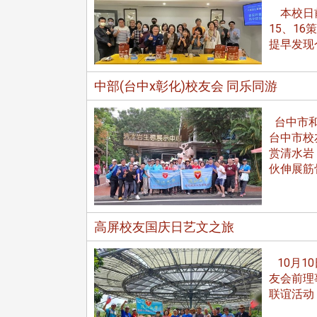
本校日前
15、1
提早发现
校配合「个人资料保护法」之施
中部(台中x彰化)校友会 同乐同游
，并导入个资管理，对于校友之
人资料应尽善良管理人之责任，
台中市和
于母校 ...
台中市校
赏清水岩
伙伸展筋
高屏校友国庆日艺文之旅
10月1
友会前理
联谊活动