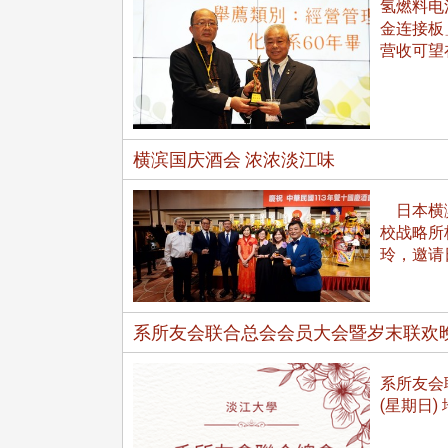
氢燃料电池
金连接板
营收可望
横滨国庆酒会 浓浓淡江味
日本横滨
校战略所
玲，邀请
系所友会联合总会会员大会暨岁末联欢晚会co
系所友会联
(星期日)
头版 热门焦点
头版 热门焦点