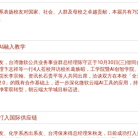
表扬校友对国家、社会、人群及母校之卓越贡献，本届共有7
。
AI融入教学
，台湾微软公共业务事业群总经理陈守正于10月30日(三)偕同
理卞志祥等一行4人莅校拜访校长葛焕昭，工学院暨AI创智学院
院长李宗翰、资讯长石贵平等人共同出席，洽谈双方在本校「全
2.0」的既有合作基础上，进一步深化微软云端AI工具的应用，
净零双转型，朝云端大学城目标迈进。
打入国际供应链
、化学系杰出系友、台湾保来得总经理朱秋龙，日前成功打入