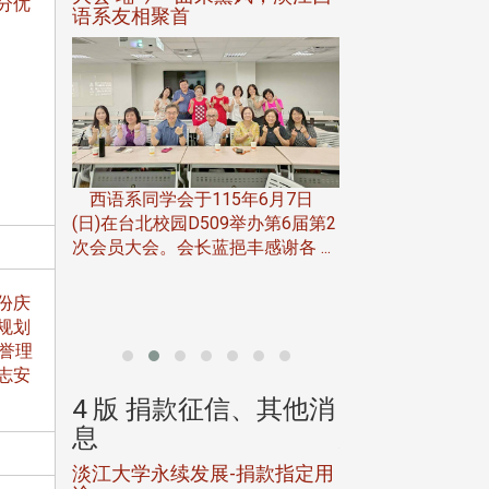
分优
语系友相聚首
正、公开竞赛精
一次会员
在台北校
西语系同学会于115年6月7日
伯申研发
(日)在台北校园D509举办第6届第2
次会员大会。会长蓝挹丰感谢各 ...
由社团法人淡江大
合总会主办的「淡
韵杯歌唱大赛」，于11
月份庆
规划
誉理
志安
、其他消
4 版 捐款征信、其他消
4 版 捐款
息
息
淡江大学永续发展-捐款指定用
校友个人资料保