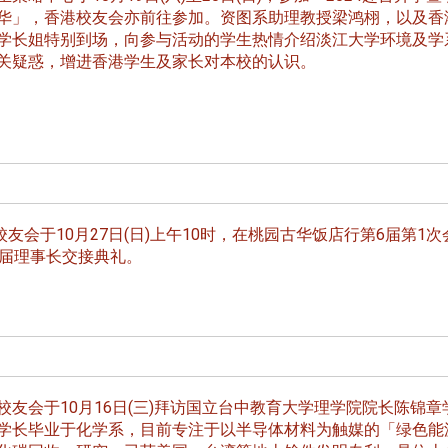
长 校友交流智慧治理凝聚向
理事会议 许宗由当选
华」，香港校友会亦前往参加。资图系助理教授梁鸿栩，以及香
心力
会长 并获授权承办
学长姐特别到场，向参与活动的学生热情介绍淡江大学环境及学
校友双年会
关疑惑，增进香港学生及家长对本校的认识。
南加州校友会于115年6月2
台中市校友会于115年6月24日
在美国洛杉矶华侨文教服
，在
友会于10月27日(日)上午10时，在桃园古华饭店行第6届第1次
(三)举办拜会台中市政府活动。参
（洛侨文化中心）会议室召
玲学
6届理事长交接典礼。
访团由母校战略所所长李大中、 ...
...
3 版 校友会活动 (系
3 版 校友会活动 
所、其他)
所、其他)
友会于10月16日(三)拜访国立台中教育大学理学院院长陈锦章
聚
【校友来访】香港校友会前会
邱孝贤接任跨业合作协
学长毕业于化学系，目前专注于以半导体材料为触媒的「绿色能
长叶雅琴、杜天宝学长
届理事长