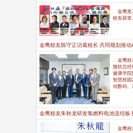
金鹰奖系
校友获奖
金鹰校友陈守正访葛校长 共同规划推动
金鹰校友
微软总经
健康学院
智慧校园
动数码、
金鹰校友朱秋龙研发氢燃料电池连结板 
金鹰校友