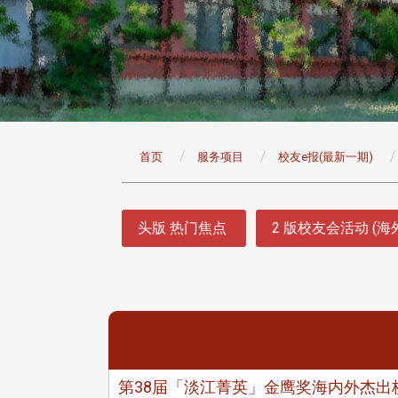
:::
首页
服务项目
校友e报(最新一期)
:::
头版 热门焦点
2 版校友会活动 (海
第38届「淡江菁英」金鹰奖海内外杰出