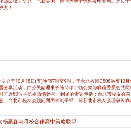
化碳回收」研究，已获美国、台湾等地十馀件发明专利。是位十
校友！
跨业合作协进会第二届第
香港校友会前会长叶雅琴学姐与
会
大会于6月5日下午7时，
杜天宝学长一家，于115年6月4日
日
园D508室举行，本校潘
(四)返校拜访校友处，受到校友 ...
..
长、 ...
会于10月18日(五)晚间7时至9时，于台北校园D508举辨10
题分享活动，由公关副理事长陈绮珍带领公关与联谊委员会共同
引了近80位学长姐热情参与。到场的贵宾包括：台北市校友会荣
嘉、台北市校友会顾问团团长刘子经、前新北市校友会理事长袁
消
4 版 捐款征信、其他消
4 版 捐款征信
息
息
友杨豪森与母校合作高中策略联盟
欢迎使用「淡江大学校园征才
捐款芳名录