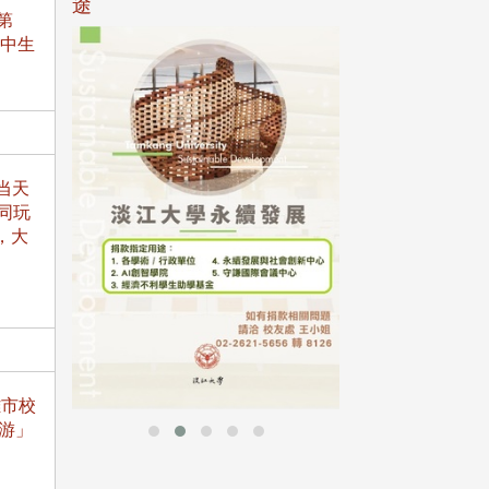
途
第
高中生
母校配合「个人资
行，并导入个资管
个人资料应尽善良
当天
并于母校 ...
同玩
，大
雄市校
游」