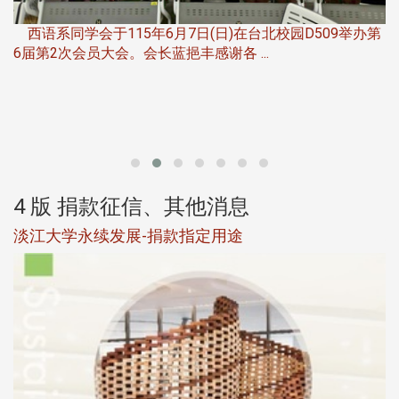
，
西语系同学会于115年6月7日(日)在台北校园D509举办第
6届第2次会员大会。会长蓝挹丰感谢各 ...
第
4 版 捐款征信、其他消息
淡江大学永续发展-捐款指定用途