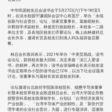
中华民国校友总会读书会于5月27日(六)下午1时至5
时，在淡水校园守谦国际会议中心有莲厅，举办「永续
创新与社会责任」论坛，张家宜董事长、葛焕昭校长、
许辉煌学术副校长、林俊宏行政副校长，本校各一二级
单位主管，及各地区校友们齐聚论坛，晚上由林健祥总
会长作东，邀请长官及校友们到渔人码头福容饭店聚
餐。
林总会长致词表示，2021年举办「中美贸易战」读书
会论坛，获得校友极大回响，决定承接「淡江人爱读
书」的精神，再次举办；读书会张瑞峰会长表示校友读
书会定期举办小型的读书会已12年，以当下社会议题来
讨论。张董事长与葛校长皆欢迎校友到来。
论坛邀请台北政经学院陈添枝院长、稳懋半导体董事
长暨本校世界校友会陈进财总会长、台湾大学国企所教
授暨管科系校友陈厚铭学长，分别以「台湾经济发展与
产业创新」、「台湾半导体产业的靱性」及「新世代管
理学者的企业社会责任」为题，进行专题演讲。适逢陈