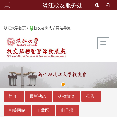
淡江校友服务处
/
/
:::
淡江大学首页
校友会快找
网站导览
Toggle 
:::
:::
简介
最新动态
活动相簿
公告
相关网站
下载区
电子报