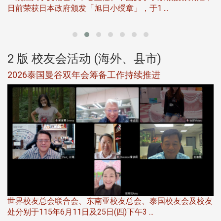
日前荣获日本政府颁发「旭日小绶章」，于1 ...
董
2 版 校友会活动 (海外、县市)
选
2026泰国曼谷双年会筹备工作持续推进
5
世界校友总会联合会、东南亚校友总会、泰国校友会及校友
服
处分别于115年6月11日及25日(四)下午3 ...