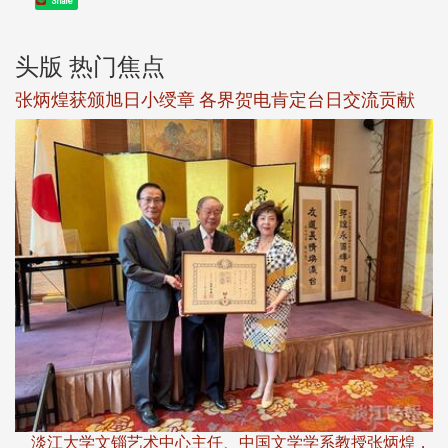
Share
头版 热门焦点
新
张炳煌获颁旭日小绶章 各界贺电肯定台日交流贡献
淡
下
淡江大学文锱艺术中心主任、中国文学学系教授张炳煌，