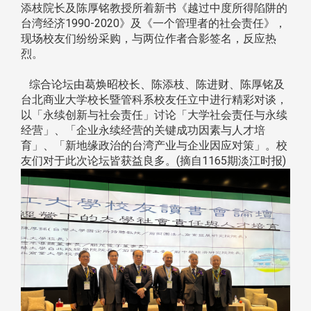
添枝院长及陈厚铭教授所着新书《越过中度所得陷阱的
台湾经济1990-2020》及《一个管理者的社会责任》，
现场校友们纷纷采购，与两位作者合影签名，反应热
烈。
综合论坛由葛焕昭校长、陈添枝、陈进财、陈厚铭及
台北商业大学校长暨管科系校友任立中进行精彩对谈，
以「永续创新与社会责任」讨论「大学社会责任与永续
经营」、「企业永续经营的关键成功因素与人才培
育」、「新地缘政治的台湾产业与企业因应对策」。校
友们对于此次论坛皆获益良多。(摘自1165期淡江时报)