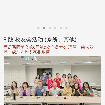
北
大
3 版 校友会活动 (系所、其他)
西语系同学会第6届第2次会员大会 瑶琴一曲来薰
风，淡江西语系友相聚首