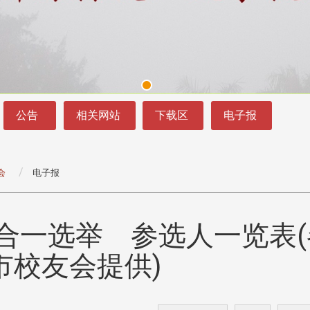
公告
相关网站
下载区
电子报
会
电子报
友九合一选举 参选人一览表
头版 热门焦点
头版 热门焦点
处
校友处新任执行长武士戎上
淡江大学董事会议改
市校友会提供)
念
任 携手校友共创淡江新里程
聘任许辉煌为校长 新
董事