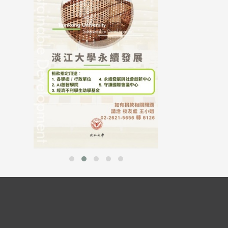
母校配合「个人资
行，并导入个资管
个人资料应尽善良
并于母校 ...