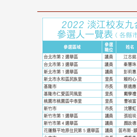
治大学主任秘书、中文系校友
校友处执行长彭春阳于115年
守正，于115年6月2日(二)率政
30日(四)荣退，为其十四年来
大学校友服务相关同仁莅临本 ...
校友服务、凝聚海内外校友情 ...
 版 校友会活动 (海
2 版 校友会活动 (海
外、县市)
外、县市)
东校友会6月活动
台北市校友会6月份活动