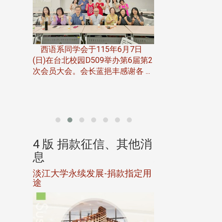
一次会员
在台北校
西语系同学会于115年6月7日
伯申研发
(日)在台北校园D509举办第6届第2
次会员大会。会长蓝挹丰感谢各 ...
由社团法人淡江大
合总会主办的「淡
韵杯歌唱大赛」，于11
、其他消
4 版 捐款征信、其他消
4 版 捐款
息
息
淡江大学永续发展-捐款指定用
校友个人资料保
途