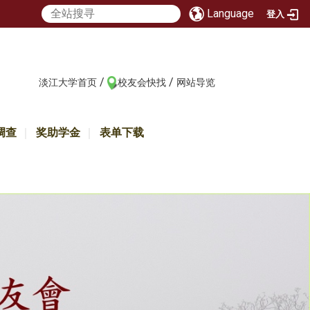
Language
登入
/
/
:::
淡江大学首页
校友会快找
网站导览
调查
奖助学金
表单下载