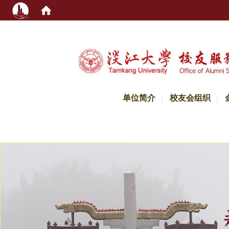
:::
单位简介
校友会组织