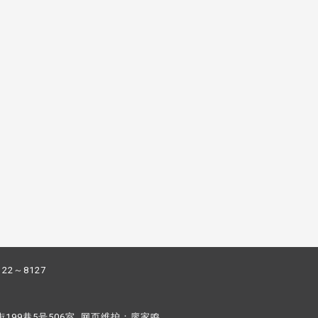
122～8127
街199巷5号506室 网页维护：
廖家鸣​