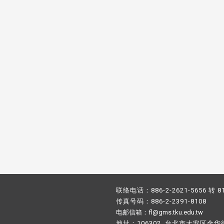
校配合「个人资料保护法」之施
，并导入个资管理，对于校友之
人资料应尽善良管理人之责任，
于母校 ...
联络电话：886-2-2621-5656 转 8
传真号码：886-2-2391-8108
电邮信箱：fl@gms.tku.edu.tw
地址：106302 台北市大安区金华