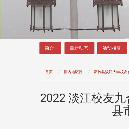
:::
:::
简介
最新动态
活动相簿
首页
国内地区性
新竹县淡江大学校友
2022 淡江校
头版 热门焦点
头版 热门焦点
治大学主任秘书曾守正率队
十四载深耕校友情谊 校友
县
访校友处 深化校友工作交
执行长彭春阳荣退 校友感
共享实务经验
相伴同行