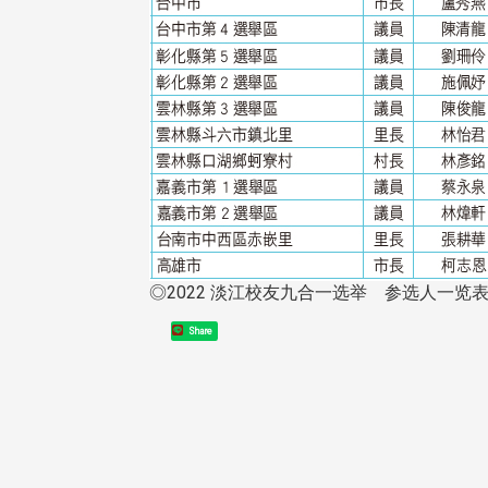
东校友会于115年6月10日(三)
台北市校友会于6月6日(六)举办
16日(二)，27名校友夥伴一同前
「新店瑠公圳知性健行活动」
中国宁夏省参访，活 ...
领队温明正学长与副领队吕惠
姐的精 ...
◎2022 淡江校友九合一选举 参选人一览表
 版 校友会活动 (系
3 版 校友会活动 (系
所、其他)
所、其他)
Share
机系友会第3届第4次理监事
风保系友会兰阳探梅漫游 齐
议暨系友论坛
共谱初夏欢乐乐章