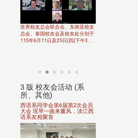
世界校友总会联合会、东南亚校友
总会、泰国校友会及校友处分别于
7日(日)
115年6月11日及25日(四)下午3 ...
务中心
北加州校友会于115
开115
晚，参加由北加州
联合会在Foster Ci ..
(系
3 版 校友会活动 (系
3 版 校友会
所、其他)
所、其他)
进会第2
西语系同学会第6届第2次会员
第一届淡韵杯歌
大会 瑶琴一曲来薰风，淡江西
赛公开抽籤 落
语系友相聚首
正、公开竞赛精