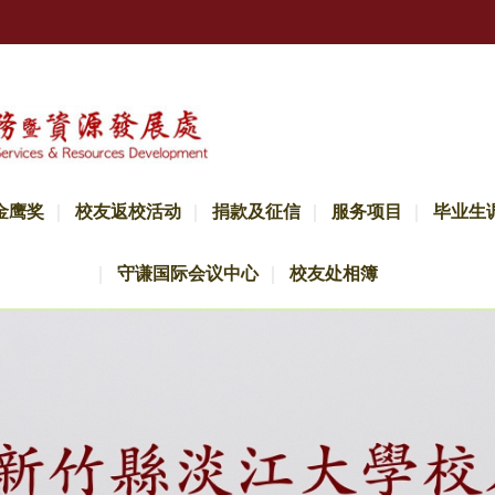
金鹰奖
校友返校活动
捐款及征信
服务项目
毕业生
守谦国际会议中心
校友处相簿