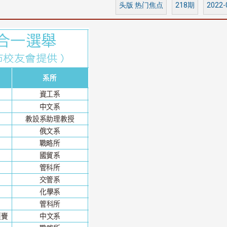
头版 热门焦点
218期
2022-
淡江大学于115年7月30日(四)举
办布达暨单位主管交接典礼。115
7月
本校校长葛焕昭将于今(1
学年度校友服务暨资源发展 ...
深耕
月31日(五)任期届满。董
24日(三)下午5时 ...
2 版 校友会活动 (海
2 版 校友会活动 
外、县市)
外、县市)
台中市校友会拜会卢秀燕市
南加州校友会召开11
长 校友交流智慧治理凝聚向
理事会议 许宗由当选
心力
会长 并获授权承办
校友双年会