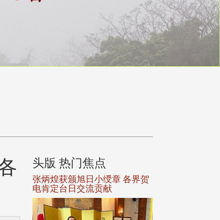
(各
头版 热门焦点
头版 热门焦
选案报部
张炳煌获颁旭日小绶章 各界贺
观势汇天下校友
聘范巽绿
电肯定台日交流贡献