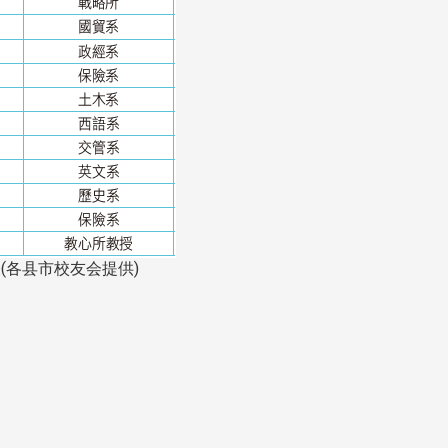
南加州校友会于115年6月2
台中市校友会于115年6月24日
在美国洛杉矶华侨文教服
，在
(三)举办拜会台中市政府活动。参
（洛侨文化中心）会议室召
玲学
访团由母校战略所所长李大中、 ...
...
(各县市校友会提供)
3 版 校友会活动 (系
3 版 校友会活动 
所、其他)
所、其他)
聚
【校友来访】香港校友会前会
邱孝贤接任跨业合作协
长叶雅琴、杜天宝学长
届理事长