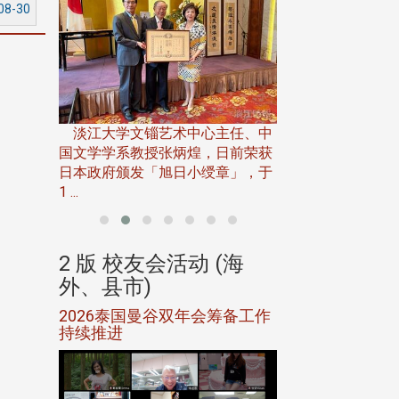
08-30
淡江大学推广教育处
13日(六)举办「
淡江大学文锱艺术中心主任、中
届开学典礼暨共识营，
15)年7
国文学学系教授张炳煌，日前荣获
事会于6月
日本政府颁发「旭日小绶章」，于
1 ...
(海
2 版 校友会活动 (海
2 版 校友会
外、县市)
外、县市)
5年年中
2026泰国曼谷双年会筹备工作
北加州校友会参
116年
持续推进
仲夏舞会 牛仔之
下届世界
欢