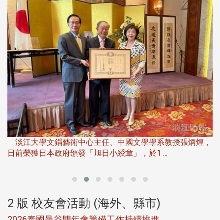
淡江大學推廣教育處於115年6月13日(六)舉辦「觀勢匯天
下」第二屆開學典禮暨共識營，匯聚產 ...
，
產
2 版 校友會活動 (海外、縣市)
北加州校友會參加大專校聯會仲夏舞會 牛仔之夜逾