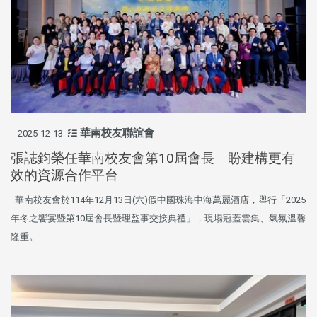
華南校友聯誼會
2025-12-13
張誌鈞榮任華南校友會第10屆會長 盼建構更有
效的資源合作平台
華南校友會於114年12月13日(六)假中國珠海中海萬麗酒店，舉行「2025
年冬之饗宴暨第10屆會長暨理監事交接典禮」，現場冠蓋雲集、氣氛溫馨
隆重。