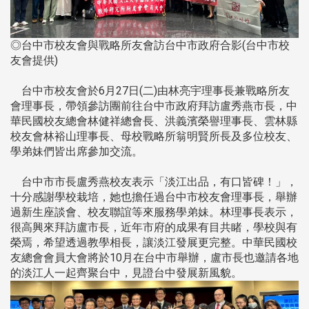
◎台中市校友會與戰略所友會訪台中市政府合影(台中市校
友會提供)
台中市校友會於6月27日(二)由林亮宇理事長兼戰略所友
會理事長，帶領參訪團前往台中市政府拜訪盧秀燕市長，中
華民國校友總會林健祥總會長、洪義濱榮譽理事長、雲林縣
校友會林裕山理事長、母校戰略所翁明賢所長及多位校友、
學弟妹們皆出席參加交流。
台中市市長盧秀燕校友表示「淡江出品，有口皆碑！」，
十分感謝學校栽培，她也擔任過台中市校友會理事長，舉辦
過新生座談會、校友聯誼等來服務學弟妹。林理事長表示，
很高興來拜訪盧市長，近年市府的成果有目共睹，學校與有
榮焉，希望透過教學相長，讓淡江發展更完整。中華民國校
友總會會員大會將於10月在台中市舉辦，盧市長也邀請各地
的淡江人一起齊聚台中，見證台中發展新風貌。