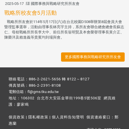
2025-05-17
國際事務與戰略研究所所友會
戰略所校友會5月活動
戰略所所友會於114年5月17日(六)在台北校園D508舉辦第8屆會員大會
暨理監事選舉，活動由理事長林亮宇主持，系所友會聯合總會總會長蘇志
仁、母校戰略所所長李大中、前任所長翁明賢及本會榮譽理事長黃介正、
陳榮洋及賴進義等貴賓均到場與會。
更多國際事務與戰略研究所所友會
聯絡電話：886-2-2621-5656 轉 8122～8127
傳真號碼：886-2-2391-8108
電郵信箱：fl@gms.tku.edu.tw
地址：106302 台北市大安區金華街199巷5號506室 網頁維
護：
廖家鳴​
個資政策
|
隱私權政策
|
個人資料告知聲明
個資連絡窗口：
鄭
惠蘭