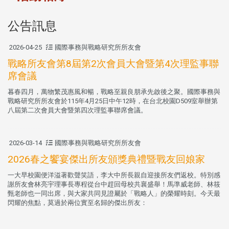
公告訊息
2026-04-25
國際事務與戰略研究所所友會
戰略所友會第8屆第2次會員大會暨第4次理監事聯
席會議
暮春四月，萬物繁茂惠風和暢，戰略至親良朋承先啟後之聚。國際事務與
戰略研究所所友會於115年4月25日中午12時，在台北校園D509室舉辦第
八屆第二次會員大會暨第四次理監事聯席會議。
2026-03-14
國際事務與戰略研究所所友會
2026春之饗宴傑出所友頒獎典禮暨戰友回娘家
一大早校園便洋溢著歡聲笑語，李大中所長親自迎接所友們返校。特別感
謝所友會林亮宇理事長專程從台中趕回母校共襄盛舉！馬準威老師、林筱
甄老師也一同出席，與大家共同見證屬於「戰略人」的榮耀時刻。今天最
閃耀的焦點，莫過於兩位實至名歸的傑出所友：