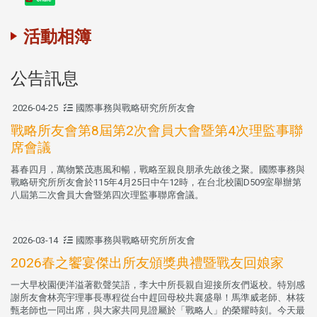
活動相簿
公告訊息
2026-04-25
國際事務與戰略研究所所友會
戰略所友會第8屆第2次會員大會暨第4次理監事聯
席會議
暮春四月，萬物繁茂惠風和暢，戰略至親良朋承先啟後之聚。國際事務與
戰略研究所所友會於115年4月25日中午12時，在台北校園D509室舉辦第
八屆第二次會員大會暨第四次理監事聯席會議。
2026-03-14
國際事務與戰略研究所所友會
2026春之饗宴傑出所友頒獎典禮暨戰友回娘家
一大早校園便洋溢著歡聲笑語，李大中所長親自迎接所友們返校。特別感
謝所友會林亮宇理事長專程從台中趕回母校共襄盛舉！馬準威老師、林筱
甄老師也一同出席，與大家共同見證屬於「戰略人」的榮耀時刻。今天最