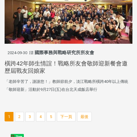
國際事務與戰略研究所所友會
2024-09-30
橫跨42年師生情誼！戰略所友會敬師迎新餐會邀
歷屆戰友回娘家
「老師辛苦了，謝謝您！」教師節前夕，淡江戰略所橫跨40年以上傳統
「敬師迎新」活動於9月27日(五)在台北天成飯店舉行
1
2
3
4
5
下一頁
最後
Share