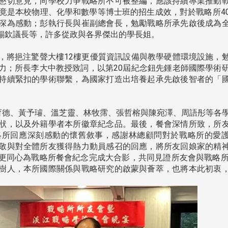
懇切意見，向學校力爭戰略所不可被整編，應該持續專業推動
，竟是本校物理、化學和數學等博士班的招生成效，對於戰略所4
深為感動；彭執行長與崔副總會長，勉勵戰略所承先啟後成為
錫欽議長等，許多從政與各界傑出的學長姐。
將挹注驚聲大樓12樓更優質資訊設備與教學硬體環境設施，
力；所長李大中教授致詞，以第20屆紀念鈕先鍾老師國際學術
持續緊扣的學術聯繫，為國家打造出培養起承先啟後智者的「
育德、黃予璿、溫芝靈、林牧霈、張哲榕與陳宛澤、周語彤等各
狀，以及外籍學者本所徽章紀念品。最後，餐會深情所致，所
略所回應深刻感動的懷舊敘事，感謝林總顧問對於戰略所的愛
敬與對全體所友獲得熱力動員感召的回應，將所友回娘家的精
更同心為戰略所餐會紀念完成大合影，共同見證所友會與戰略所
樹人，本所國際關係與戰略研究的啟蒙與薈萃，也將本此初衷