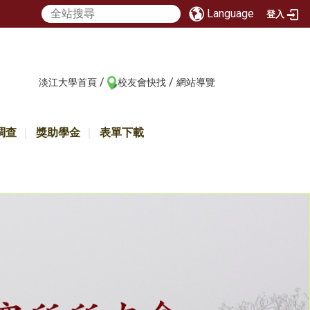
Language
登入
/
/
:::
淡江大學首頁
校友會快找
網站導覽
調查
獎助學金
表單下載