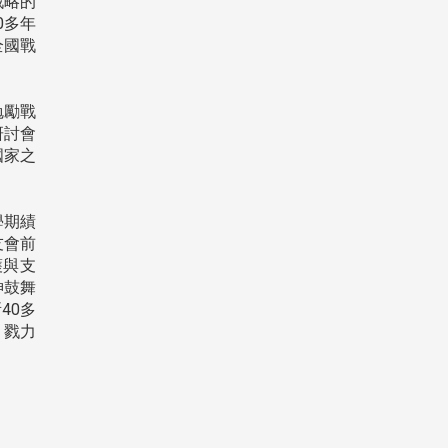
戰略的
0多年
全國戰
勉勵戰
研討會
國家之
學期績
友會前
護與支
神鼓舞
40多
，戮力