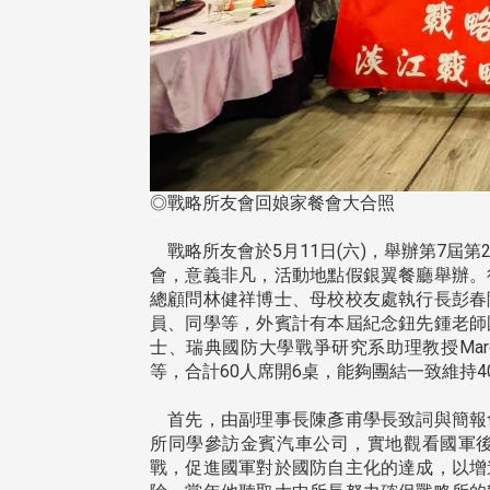
◎戰略所友會回娘家餐會大合照
戰略所友會於5月11日(六)，舉辦第7屆
會，意義非凡，活動地點假銀翼餐廳舉辦。
總顧問林健祥博士、母校校友處執行長彭春
員、同學等，外賓計有本屆紀念鈕先鍾老師
士、瑞典國防大學戰爭研究系助理教授Marc
等，合計60人席開6桌，能夠團結一致維持
首先，由副理事長陳彥甫學長致詞與簡報
所同學參訪金賓汽車公司，實地觀看國軍
戰，促進國軍對於國防自主化的達成，以增