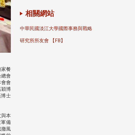
相關網站
中華民國淡江大學國際事務與戰略
研究所所友會 【FB】
娘家餐
合總會
本會會
嘉穎博
亮博士
。
友與本
建軍備
裁撤風