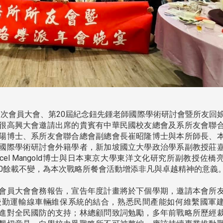
第2次會員大會、第20屆紀念鈕先鍾老師國際學術研討會暨所友回
很高興大會邀請出席的貴賓有中華民國校友總會及系所友會聯
陽博士、系所友會聯合總會副總會長崔昭隆博士與本所師長、
國際學術研討會外籍學者，新加坡國立大學政治學系副教授莊
el Mangold博士與日本東京大學東洋文化研究所副教授佐橋
40餘載不變，為本次戰略所餐會活動增添非凡與卓越精神的意義
會員大會會務報告，宣告年度計畫將於下個學期，邀請本會所
後勤運輸線車輛維保系統的結合，熟悉民間產能如何維繫國軍
進對全民國防的支持；林總顧問致詞勉勵，多年前戰略所歷經