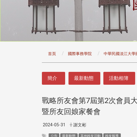
:::
首頁
國際事務學院
中華民國淡江大學
:::
簡介
最新動態
活動相簿
戰略所友會第7屆第2次會員
暨所友回娘家餐會
2024-05-31
謝文彬
公告
最新動態
其他校友活動
校友報導