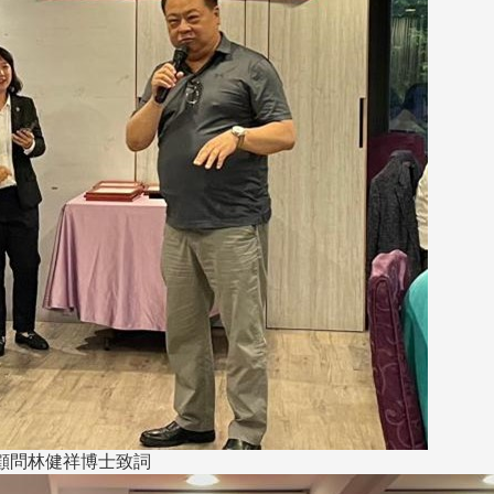
顧問林健祥博士致詞