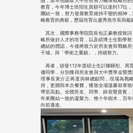
險，當年他聽取大中所長努力確保戰略所的
教育，今年博士班招生員額可以達到17位
團結一致，努力發展教育維持不變的精神，
略教育的典範，歷屆培育出盧秀燕市長與戴
其次，國際事務學院院長包正豪教授致詞，
略所做好人才的培育，以及碩博士生勤學努
總結的體認，今後將致力於所友會與戰略所
干城」與「學術之重鎮」，持續努力。
再者，頒發112年度碩士生計陳驊彤、周
優同學，分別獲得所友會與大中獎學金暨獎
理事長黃介正再度與林總顧問，現場為戰
持，更贈與本次餐費，獲致全場溫馨鼓掌致
帶至高點。全體所友、同學、師長暨貴賓，
年來團結一致的凝聚力。惟十年樹木，百年
向前邁進。