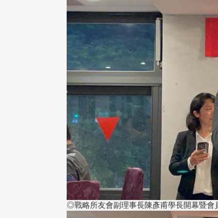
◎戰略所友會副理事長陳彥甫學長開幕暨會