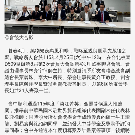
◎會後大合影
暮春4月，萬物繁茂惠風和暢，戰略至親良朋承先啟後之
聚。戰略所友會於115年4月25日(六)中午12時，在台北校園
D509舉辦第8屆第2次會員大會暨第4次理監事聯席會議。會
議由理事長林亮宇律師主持，特別邀請系所友會聯合總會副
總會長葉麗珠、李大中所長、榮譽理事長黃介正教授、創會
理事長陳榮洋學長暨翁明賢教授等師長，與第8屆所友會學
長姐共31人齊聚一堂。
會中順利通過115年度「淡江菁英」金鷹獎候選人推薦
案，推舉前中華民國常駐世界貿易組織代表團副常任代表林
良蓉律師；同時頒發所友會獎學金予成績優異的碩士生王瓏
龍、劉易宸與徐紹鈞同學，並頒發大中獎學金及獎狀予許翔
霖同學；會中亦通過本年度預算案及計畫案等事項，後續將