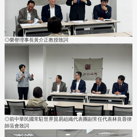
◎榮譽理事長黃介正教授致詞
◎前中華民國常駐世界貿易組織代表團副常任代表林良蓉律
師蒞會致詞