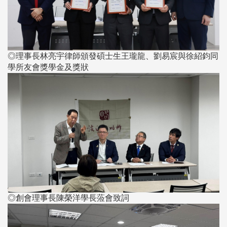
◎理事長林亮宇律師頒發碩士生王瓏龍、劉易宸與徐紹鈞同
學所友會獎學金及獎狀
◎創會理事長陳榮洋學長蒞會致詞