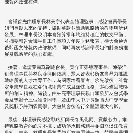
陳報內政部核備。
會議首先由理事長林亮宇代表全體理監事，感謝會員學長
姐們長期以來的支持，協助募款並贊助戰略所的教學與所務
發展。林理事長說明本會預算常年均維持穩定的收支平衡，
並摘要報告會議手冊工作事項與年度財務報表，待大會通過
後即函文陳報內政部核備；同時再次感謝學長姐們對會務推
展及戰略所的熱心奉獻。
接著，邀請葉麗珠副總會長、黃介正榮譽理事長、陳榮洋
創會理事長與林良蓉律師致詞，眾人皆表彰所友會鼎力擁護
戰略所的人才培育工作，為國家培養智者、承先啟後；並肯
定畢業學長姐在各領域術業有成且熱忱服務，盡心鞏固戰略
所的創立精神。隨後，由林亮宇理事長親自頒發所友會獎學
金及獎狀予三位獲獎同學，並由李大中所長頒贈大中獎學金
及獎狀予許翔霖同學。大會於會後進行全體溫馨大合影。
最後，林理事長感謝戰略所師長春風化雨、貢獻心力，維
持戰略教育的屹立不搖，成功傳承服務精神並樹立淡江教育
典範。未來，林理事長將帶領所友會團結一致，鼓勵會員踴