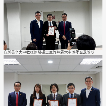
◎所長李大中教授頒發碩士生許翔霖大中獎學金及獎狀