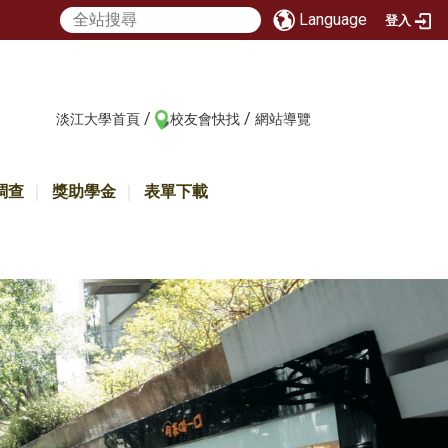
Language
登入
/
/
:::
淡江大學首頁
校友會快找
網站導覽
調查
獎助學金
表單下載