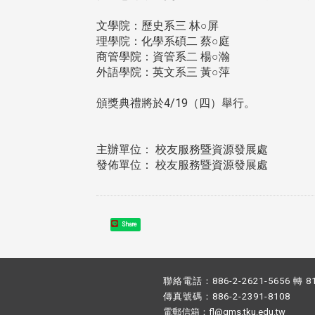
文學院：歷史系三 林○屏
理學院：化學系碩二 蔡○庭
商管學院：資管系二 楊○瀚
外語學院：英文系三 黃○萍
頒獎典禮將於4/19（四）舉行。
主辦單位： 校友服務暨資源發展處
發佈單位： 校友服務暨資源發展處
Share
聯絡電話：886-2-2621-5656 轉 8
傳真號碼：886-2-2391-8108
電郵信箱：fl@gms.tku.edu.tw