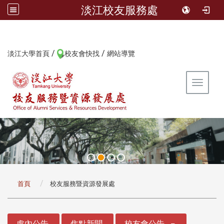
淡江校友服務處
/
/
:::
淡江大學首頁
校友會快找
網站導覽
Toggle 
:::
首頁
校友服務暨資源發展處
:::
處內公告
焦點新聞
校友會公告